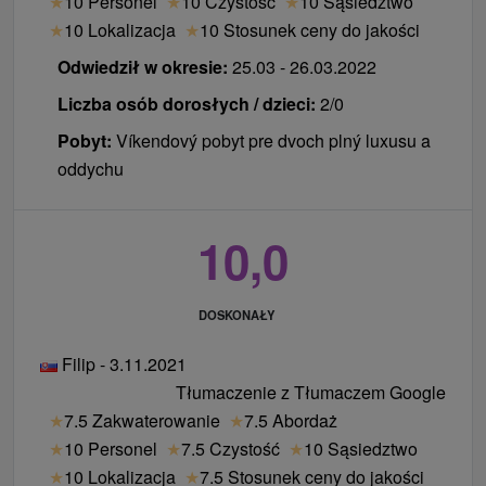
★
10 Personel
★
10 Czystość
★
10 Sąsiedztwo
Internet:
Darmowe WiFi w całym hotelu.
★
10 Lokalizacja
★
10 Stosunek ceny do jakości
Zwierzęta:
Zakwaterowanie ze zwierzętami nie są
akceptowane.
Odwiedził w okresie:
25.03 - 26.03.2022
Liczba osób dorosłych / dzieci:
2/0
Pobyt:
Víkendový pobyt pre dvoch plný luxusu a
oddychu
10,0
DOSKONAŁY
Filip - 3.11.2021
Tłumaczenie z Tłumaczem Google
★
7.5 Zakwaterowanie
★
7.5 Abordaż
★
10 Personel
★
7.5 Czystość
★
10 Sąsiedztwo
★
10 Lokalizacja
★
7.5 Stosunek ceny do jakości