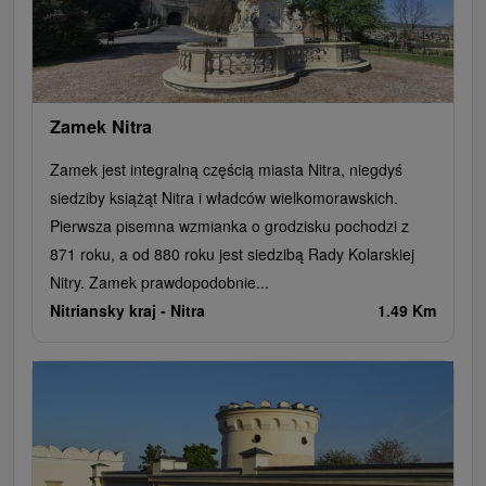
Rafting, rafting, rafting
Obiekty architektoniczne
Ośrodek narciarski
Pola golfowe
Tory gokartowe
Amfiteatry i kina w przyrodzie
Szlaki winne
Cyklotrasy
Zamek Nitra
Zamek jest integralną częścią miasta Nitra, niegdyś
siedziby książąt Nitra i władców wielkomorawskich.
Pierwsza pisemna wzmianka o grodzisku pochodzi z
871 roku, a od 880 roku jest siedzibą Rady Kolarskiej
Nitry. Zamek prawdopodobnie...
Nitriansky kraj -
Nitra
1.49 Km