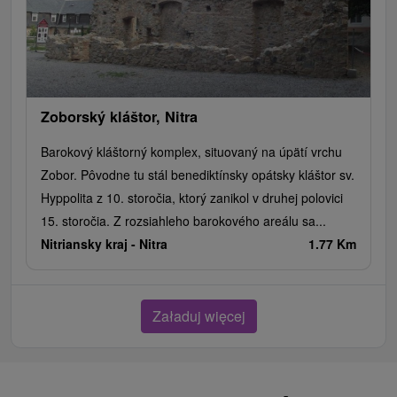
Zoborský kláštor, Nitra
Barokový kláštorný komplex, situovaný na úpätí vrchu
Zobor. Pôvodne tu stál benediktínsky opátsky kláštor sv.
Hyppolita z 10. storočia, ktorý zanikol v druhej polovici
15. storočia. Z rozsiahleho barokového areálu sa...
Nitriansky kraj -
Nitra
1.77 Km
Załaduj więcej