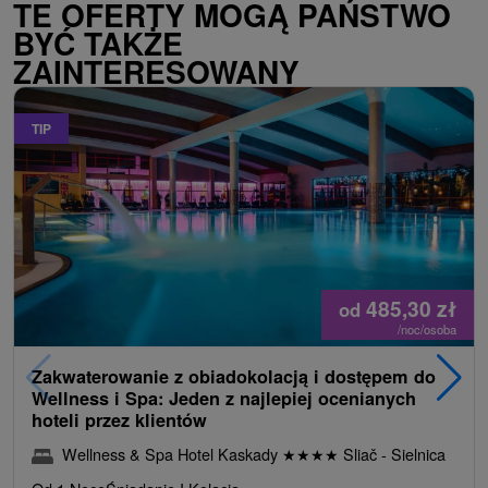
TE OFERTY MOGĄ PAŃSTWO
BYĆ TAKŻE
ZAINTERESOWANY
TIP
485,30
zł
od
/noc/osoba
Zakwaterowanie z obiadokolacją i dostępem do
Wellness i Spa: Jeden z najlepiej ocenianych
hoteli przez klientów
Wellness & Spa Hotel Kaskady
★
★
★
★
Sliač - Sielnica