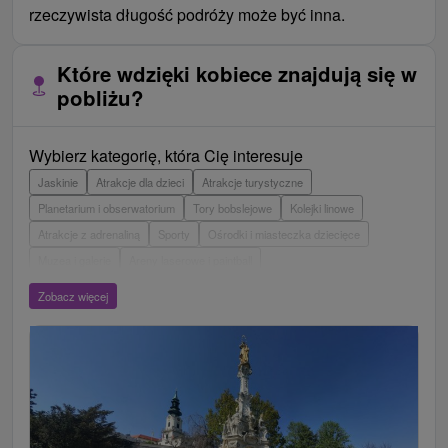
rzeczywista długość podróży może być inna.
Które wdzięki kobiece znajdują się w
pobliżu?
Wybierz kategorię, która Cię interesuje
Jaskinie
Atrakcje dla dzieci
Atrakcje turystyczne
Planetarium i obserwatorium
Tory bobslejowe
Kolejki linowe
Atrakcje z adrenaliną
Sporty
Ośrodki i miasteczka dziecięce
Muzea i galerie
Areny laserowe i paintball
Wieże obserwacyjne i chodniki
Ogrody zoologiczne i fermy zwierząt
Zobacz więcej
Escaperoom
Ogrody botaniczne
Parki miejskie i zamkowe
Loty widokowe i rejsy wycieczkowe
Tarcze
Jeziora, jeziora, zbiorniki wodne
Zabytki techniki
Pomniki
Wodospady
Kościoły drewniane
Zamki, pałace, ruiny
Skanseny
Aquaparki, baseny
Źródła
Teatry
Jazda konna
Túry a turistické chodníky
Zamki
Chaty górskie
Miejsca sakralne