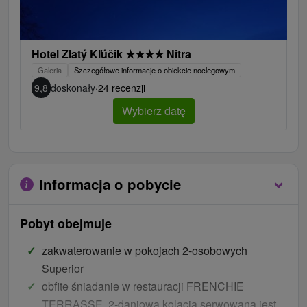
Hotel Zlatý Kľúčik
★
★
★
★
Nitra
Galeria
Szczegółowe informacje o obiekcie noclegowym
9,8
doskonały
·
24 recenzji
Wybierz datę
Informacja o pobycie
Pobyt obejmuje
zakwaterowanie w pokojach 2-osobowych
Superior
obfite śniadanie w restauracji FRENCHIE
TERRASSE, 2-daniowa kolacja serwowana jest