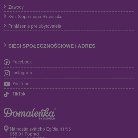
Zawody
Kvíz Slepá mapa Slovenska
Prihlásenie pre ubytovateľa
SIECI SPOŁECZNOŚCIOWE I ADRES
Facebook
Instagram
YouTube
TikTok
Námestie svätého Egídia 41/95
058 01 Poprad