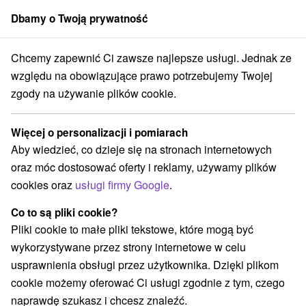
Dbamy o Twoją prywatność
członek grupy
Sorger
Chcemy zapewnić Ci zawsze najlepsze usługi. Jednak ze
iansky kraj
Nitra
Hotel Zlatý Kľúčik **** Nitra
Romantyczny pobyt
względu na obowiązujące prawo potrzebujemy Twojej
zgody na używanie plików cookie.
Romantyczny pobyt
Oferta wygasła! Wybierz poniżej z aktualnych ofert.
Więcej o personalizacji i pomiarach
Hotel Zlatý Kľúčik
★
★
★
★
Nitra
Nitra
Aby wiedzieć, co dzieje się na stronach internetowych
oraz móc dostosować oferty i reklamy, używamy plików
cookies oraz
usługi firmy Google
.
Przejdź do lokalizacji
Co to są pliki cookie?
Urządzenie jest obecnie zamknięty z naszą ofertą!
Pliki cookie to małe pliki tekstowe, które mogą być
wykorzystywane przez strony internetowe w celu
9,8
doskonały
24 recenzji
·
usprawnienia obsługi przez użytkownika. Dzięki plikom
cookie możemy oferować Ci usługi zgodnie z tym, czego
naprawdę szukasz i chcesz znaleźć.