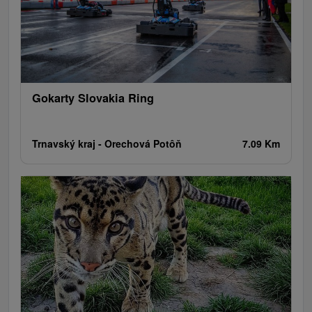
Gokarty Slovakia Ring
Trnavský kraj -
Orechová Potôň
7.09 Km