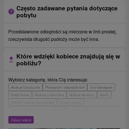
Często zadawane pytania dotyczące
pobytu
Przedstawione odległości są mierzone w linii prostej,
rzeczywista długość podróży może być inna.
Które wdzięki kobiece znajdują się w
pobliżu?
Wybierz kategorię, która Cię interesuje
Atrakcje turystyczne
Planetarium i obserwatorium
Tory bobslejowe
Kolejki linowe
Atrakcje z adrenaliną
Atrakcje dla dzieci
Sporty
Ośrodki i miasteczka dziecięce
Muzea i galerie
Ogrody zoologiczne i fermy zwierząt
Escaperoom
Ogrody botaniczne
Parki miejskie i zamkowe
Loty widokowe i rejsy wycieczkowe
Tarcze
Zobacz więcej
Jeziora, jeziora, zbiorniki wodne
Zabytki techniki
Pomniki