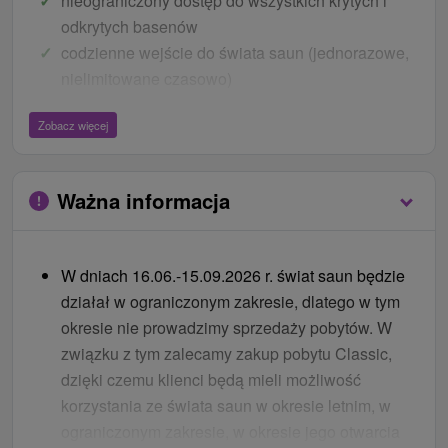
nieograniczony dostęp do wszystkich krytych i
odkrytych basenów
codzienne wejście do świata saun (jednorazowe,
nielimitowane czasowo)
Ceny - Bonusy
Zobacz więcej
program animacyjny (tylko w sezonie)
10 % zniżki na masaż i zabiegi odnowy
Ważna informacja
biologicznej
butelkę wody mineralnej w pokoju
WiFi
W dniach 16.06.-15.09.2026 r. świat saun będzie
działał w ograniczonym zakresie, dlatego w tym
Akcja
okresie nie prowadzimy sprzedaży pobytów. W
7 = 6, przy pobycie na 7 nocy jedna noc gratis,
związku z tym zalecamy zakup pobytu Classic,
promocja obowiązuje przez cały rok
dzięki czemu klienci będą mieli możliwość
10 % zniżki na pobyty od 2 do 6 nocy dla seniorów
korzystania ze świata saun w okresie letnim, w
60+, przy pobytach 7 nocy 7=6, 1 noc gratis
ograniczonym zakresie, w okresie jego otwarcia