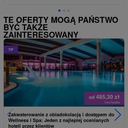
TE OFERTY MOGĄ PAŃSTWO
BYĆ TAKŻE
ZAINTERESOWANY
TIP
485,30
zł
od
/noc/osoba
Zakwaterowanie z obiadokolacją i dostępem do
Wellness i Spa: Jeden z najlepiej ocenianych
hoteli przez klientów