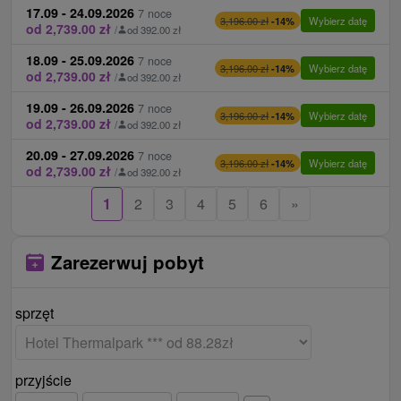
Internet:
WiFi w całym hotelu bezpłatnie.
17.09 - 24.09.2026
7 noce
Wybierz datę
3,196.00 zł
-14%
podatek lokalny 2 € / osoba / noc
od 2,739.00 zł
Zwierzęta:
Zwierzęta nie są akceptowane.
/
od 392.00 zł
wcześniejsze zameldowanie od godz. 11:00 /
18.09 - 25.09.2026
7 noce
Wybierz datę
3,196.00 zł
-14%
późne wymeldowanie do godz. 16:00 za
od 2,739.00 zł
/
od 392.00 zł
opłatą 30 € / izba, bez względu na rodzaj
19.09 - 26.09.2026
7 noce
Wybierz datę
3,196.00 zł
-14%
zakwaterowania (tylko dostępna przepustowość)
od 2,739.00 zł
/
od 392.00 zł
opłata za parking przed hotelem 5 € / noc
20.09 - 27.09.2026
7 noce
Wybierz datę
3,196.00 zł
-14%
od 2,739.00 zł
/
od 392.00 zł
Ceny - Informacje
1
2
3
4
5
6
»
Pensjonat - liczba noclegów w sezonie wysokim
16,6 – 15,9 min. 3 noce, poza sezonem wysokim
Zarezerwuj pobyt
min. 2 noce (ważne w 2025 r.).
Możliwość przedłużenia pobytu.
sprzęt
przyjście