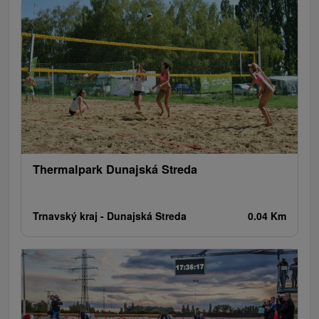
Wodospady
Kościoły drewniane
Zamki, pałace, ruiny
Aquaparki, baseny
Źródła
Teatry
Jaskinie
Jazda konna
Skanseny
Túry a turistické chodníky
Areny laserowe i paintball
Zamki
Chaty górskie
Miejsca sakralne
Rafting, rafting, rafting
Wieże obserwacyjne i chodniki
Obiekty architektoniczne
Ośrodek narciarski
Pola golfowe
Tory gokartowe
Amfiteatry i kina w przyrodzie
Szlaki winne
Cyklotrasy
Thermalpark Dunajská Streda
Trnavský kraj -
Dunajská Streda
0.04 Km