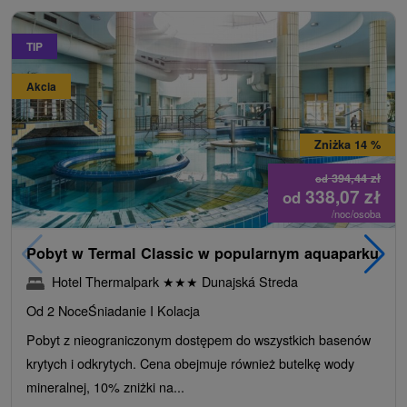
TIP
Akcia
Zniżka 14 %
394,44
zł
od
338,07
zł
od
/noc/osoba
Pobyt w Termal Classic w popularnym aquaparku
Hotel Thermalpark
★
★
★
Dunajská Streda
Od 2 Noce
Śniadanie I Kolacja
Pobyt z nieograniczonym dostępem do wszystkich basenów
krytych i odkrytych. Cena obejmuje również butelkę wody
mineralnej, 10% zniżki na...