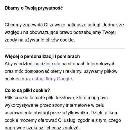
Dbamy o Twoją prywatność
członek grupy
Sorger
Chcemy zapewnić Ci zawsze najlepsze usługi. Jednak ze
reda
Thermalpark WELLNESS zapewnia wysokiej jakości usługi w atr
względu na obowiązujące prawo potrzebujemy Twojej
zgody na używanie plików cookie.
Thermalpark WELLNESS zapewnia
wysokiej jakości usługi w
Więcej o personalizacji i pomiarach
atrakcyjnym otoczeniu aquaparku
Aby wiedzieć, co dzieje się na stronach internetowych
Hotel Thermalpark
★
★
★
Dunajská Streda
oraz móc dostosować oferty i reklamy, używamy plików
Dunajská Streda
cookies oraz
usługi firmy Google
.
Co to są pliki cookie?
Wybierz datę
Pliki cookie to małe pliki tekstowe, które mogą być
wykorzystywane przez strony internetowe w celu
usprawnienia obsługi przez użytkownika. Dzięki plikom
Przejdź do lokalizacji
cookie możemy oferować Ci usługi zgodnie z tym, czego
naprawdę szukasz i chcesz znaleźć.