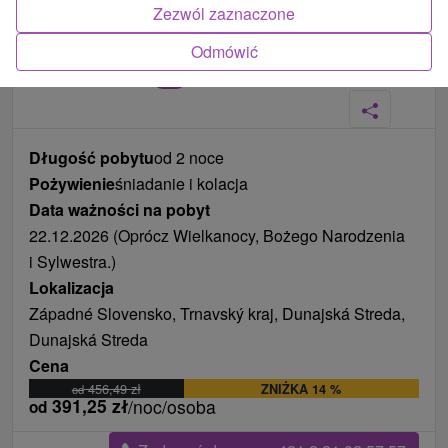
Zezwól zaznaczone
Odmówić
Zdjęcia od klientów
+11
Długość pobytu
od 2 noce
Pożywienie
śniadanie i kolacja
Data ważności na pobyt
22.12.2026 (Oprócz Wielkanocy, Bożego Narodzenia
i Sylwestra.)
Lokalizacja
Západné Slovensko, Trnavský kraj, Dunajská Streda,
Dunajská Streda
Cena
456,49
zł
ZNIŻKA 14 %
od
391,25
zł
/noc/osoba
od