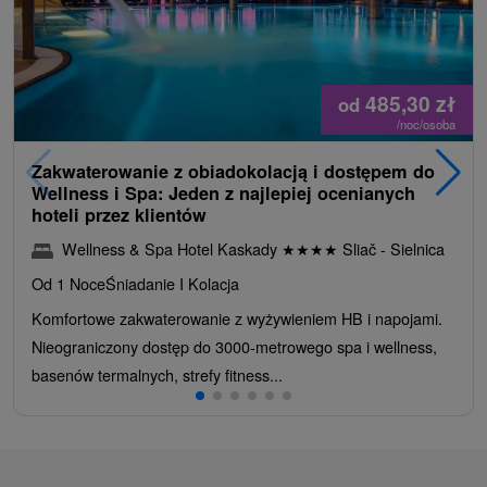
485,30
zł
od
/noc/osoba
Zakwaterowanie z obiadokolacją i dostępem do
Wellness i Spa: Jeden z najlepiej ocenianych
hoteli przez klientów
Wellness & Spa Hotel Kaskady
★
★
★
★
Sliač - Sielnica
Od 1 Noce
Śniadanie I Kolacja
Komfortowe zakwaterowanie z wyżywieniem HB i napojami.
Nieograniczony dostęp do 3000-metrowego spa i wellness,
basenów termalnych, strefy fitness...