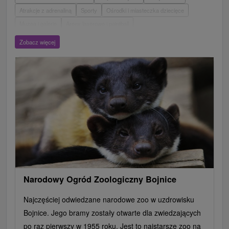
Atrakcje z adrenaliną
Sporty
Ośrodki i miasteczka dziecięce
Muzea i galerie
Areny laserowe i paintball
Wieże obserwacyjne i chodniki
Ogrody zoologiczne i fermy zwierząt
Zobacz więcej
Escaperoom
Aquaparki, baseny
Zamki, pałace, ruiny
Skanseny
Ogrody botaniczne
Parki miejskie i zamkowe
Loty widokowe i rejsy wycieczkowe
Tarcze
Jeziora, jeziora, zbiorniki wodne
Zabytki techniki
Pomniki
Wodospady
Kościoły drewniane
Źródła
Teatry
Jazda konna
Túry a turistické chodníky
Zamki
Chaty górskie
Miejsca sakralne
Rafting, rafting, rafting
Obiekty architektoniczne
Ośrodek narciarski
Pola golfowe
Tory gokartowe
Amfiteatry i kina w przyrodzie
Szlaki winne
Cyklotrasy
Narodowy Ogród Zoologiczny Bojnice
Najczęściej odwiedzane narodowe zoo w uzdrowisku
Bojnice. Jego bramy zostały otwarte dla zwiedzających
po raz pierwszy w 1955 roku. Jest to najstarsze zoo na