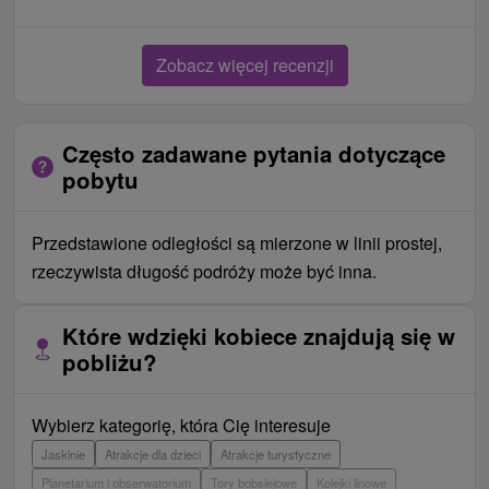
Zobacz więcej recenzji
Często zadawane pytania dotyczące
pobytu
Przedstawione odległości są mierzone w linii prostej,
rzeczywista długość podróży może być inna.
Które wdzięki kobiece znajdują się w
pobliżu?
Wybierz kategorię, która Cię interesuje
Jaskinie
Atrakcje dla dzieci
Atrakcje turystyczne
Planetarium i obserwatorium
Tory bobslejowe
Kolejki linowe