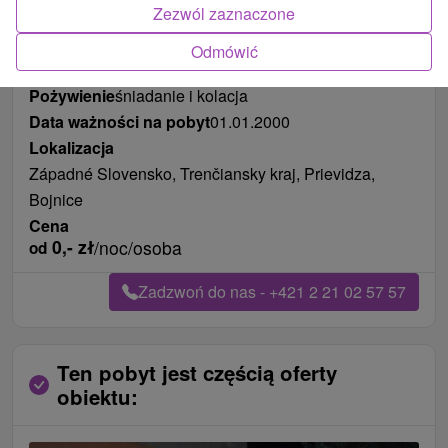
Zezwól zaznaczone
Odmówić
Długość pobytu
od 127 noce
Pożywienie
śniadanie i kolacja
Data ważności na pobyt
01.01.2000
Lokalizacja
Západné Slovensko, Trenčiansky kraj, Prievidza,
Bojnice
Cena
0,-
zł
/noc/osoba
od
Zadzwoń do nas - +421 2 21 02 57 57
Ten pobyt jest częścią oferty
obiektu: