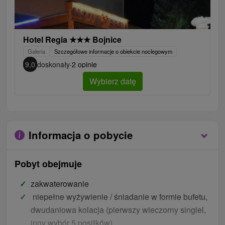
Hotel Regia
★
★
★
Bojnice
Galeria
Szczegółowe informacje o obiekcie noclegowym
9,0
doskonały
·
2 opinie
Wybierz datę
Informacja o pobycie
Pobyt obejmuje
zakwaterowanie
niepełne wyżywienie / śniadanie w formie bufetu,
dwudaniowa kolacja (pierwszy wieczorny singiel,
inny wybór 5 posiłków)