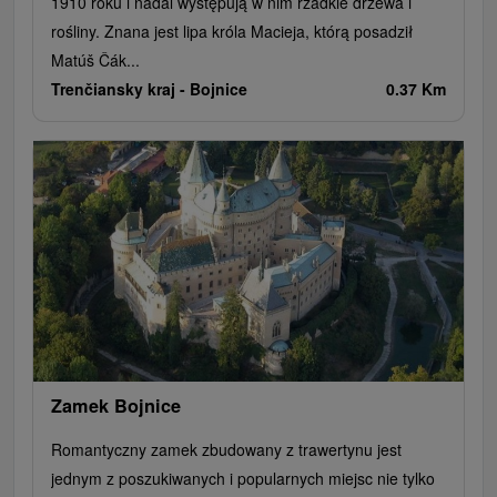
1910 roku i nadal występują w nim rzadkie drzewa i
rośliny. Znana jest lipa króla Macieja, którą posadził
Matúš Čák...
Trenčiansky kraj -
Bojnice
0.37 Km
Zamek Bojnice
Romantyczny zamek zbudowany z trawertynu jest
jednym z poszukiwanych i popularnych miejsc nie tylko