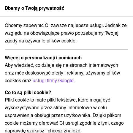
Dbamy o Twoją prywatność
członek grupy
Sorger
Chcemy zapewnić Ci zawsze najlepsze usługi. Jednak ze
aj
Bojnice
Hotel Regia *** Bojnice
Pobyt seniorski dla wszystkich
względu na obowiązujące prawo potrzebujemy Twojej
zgody na używanie plików cookie.
Pobyt seniorski dla wszystkich
Oferta wygasła! Wybierz poniżej z aktualnych ofert.
Więcej o personalizacji i pomiarach
Hotel Regia
★
★
★
Bojnice
Bojnice
Aby wiedzieć, co dzieje się na stronach internetowych
oraz móc dostosować oferty i reklamy, używamy plików
cookies oraz
usługi firmy Google
.
Przejdź do lokalizacji
Co to są pliki cookie?
Urządzenie jest obecnie zamknięty z naszą ofertą!
Pliki cookie to małe pliki tekstowe, które mogą być
wykorzystywane przez strony internetowe w celu
9,0
doskonały
2 opinie
·
usprawnienia obsługi przez użytkownika. Dzięki plikom
cookie możemy oferować Ci usługi zgodnie z tym, czego
naprawdę szukasz i chcesz znaleźć.