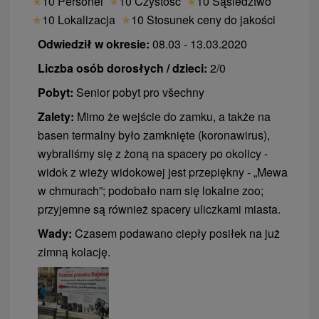
★
10 Personel
★
10 Czystość
★
10 Sąsiedztwo
★
10 Lokalizacja
★
10 Stosunek ceny do jakości
Odwiedził w okresie:
08.03 - 13.03.2020
Liczba osób dorosłych / dzieci:
2/0
Pobyt:
Senior pobyt pro všechny
Zalety:
Mimo że wejście do zamku, a także na
basen termalny było zamknięte (koronawirus),
wybraliśmy się z żoną na spacery po okolicy -
widok z wieży widokowej jest przepiękny - „Mewa
w chmurach”; podobało nam się lokalne zoo;
przyjemne są również spacery uliczkami miasta.
Wady:
Czasem podawano ciepły posiłek na już
zimną kolację.