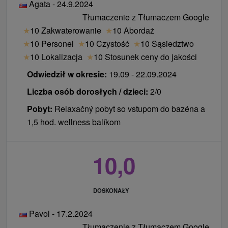
Dolina
Agata - 24.9.2024
Tłumaczenie z Tłumaczem Google
dzieci
★
10 Zakwaterowanie
★
10 Abordaż
★
10 Personel
★
10 Czystość
★
10 Sąsiedztwo
Drugie dziecko do 14,99 lat zakwaterowanie z
★
10 Lokalizacja
★
10 Stosunek ceny do jakości
obiadokolacją bezpłatnie. Warunkiem jest to, aby
dziecko było zakwaterowane we wspólnym
Odwiedził w okresie:
19.09 - 22.09.2024
pokoju na dostawce lub we wspólnym łóżku z 2
Liczba osób dorosłych / dzieci:
2/0
płacącymi osobami dorosłymi.
Pobyt:
Relaxačný pobyt so vstupom do bazéna a
Dzieci do lat 2,99 bez prawa do łóżka i
1,5 hod. wellness balíkom
bezpłatnych usług.
Ceny - Suplementy
10,0
Dopłaty na miejscu po przyjeździe:
DOSKONAŁY
zakwaterowanie ze zwierzęciem domowym 15 € /
doba
Pavol - 17.2.2024
podatek od zakwaterowania 0,75 € / osobodzień
Tłumaczenie z Tłumaczem Google