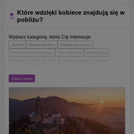
Które wdzięki kobiece znajdują się w
pobliżu?
Wybierz kategorię, która Cię interesuje
Jaskinie
Atrakcje dla dzieci
Atrakcje turystyczne
Planetarium i obserwatorium
Tory bobslejowe
Kolejki linowe
Atrakcje z adrenaliną
Sporty
Ośrodki i miasteczka dziecięce
Muzea i galerie
Areny laserowe i paintball
Wieże obserwacyjne i chodniki
Ogrody zoologiczne i fermy zwierząt
Zobacz więcej
Escaperoom
Aquaparki, baseny
Zamki, pałace, ruiny
Skanseny
Ogrody botaniczne
Loty widokowe i rejsy wycieczkowe
Tarcze
Jeziora, jeziora, zbiorniki wodne
Zabytki techniki
Pomniki
Wodospady
Kościoły drewniane
Źródła
Jazda konna
Túry a turistické chodníky
Zamki
Chaty górskie
Teatry
Miejsca sakralne
Rafting, rafting, rafting
Ośrodek narciarski
Pola golfowe
Parki miejskie i zamkowe
Obiekty architektoniczne