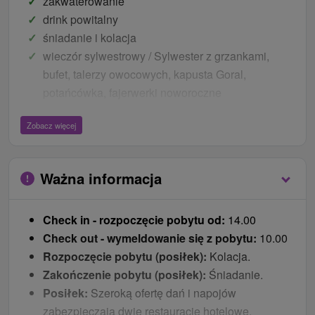
zakwaterowanie
drink powitalny
śniadanie i kolacja
wieczór sylwestrowy / Sylwester z grzankami,
bufet, talerzy owocowych, kapusta Goral,
potańcówka, fajerwerki noworoczne
dostęp do basenu i centrum fitness
Zobacz więcej
strzałki elektroniczne, tenis stołowy
fytoterapia
Ceny - Bonusy
Ważna informacja
zniżki na wstęp do hotelowego centrum relaksu w
Check in - rozpoczęcie pobytu od:
14.00
ramach pakietów pobytowych
Check out - wymeldowanie się z pobytu:
10.00
parking
Rozpoczęcie pobytu (posiłek):
Kolacja.
WiFi w hotelowych pomieszczeniach do spotkań
Zakończenie pobytu (posiłek):
Śniadanie.
30 % rabatu (od ceny podstawowej) na wejście do
Posiłek:
Szeroką ofertę dań i napojów
centrum AQUA RELAX – Hotel Sorea Titris w
zabezpieczają dwie restauracje hotelowe.