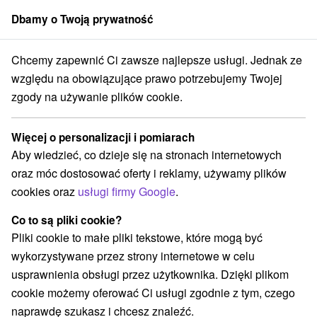
Dbamy o Twoją prywatność
członek grupy
Sorger
Chcemy zapewnić Ci zawsze najlepsze usługi. Jednak ze
vňa
Sylwester w Pieninach z zabawą taneczną i bezpłatnym wejście
względu na obowiązujące prawo potrzebujemy Twojej
zgody na używanie plików cookie.
Sylwester w Pieninach z zabawą
taneczną i bezpłatnym wejściem na
Więcej o personalizacji i pomiarach
basen
Aby wiedzieć, co dzieje się na stronach internetowych
Oferta wygasła! Wybierz poniżej z aktualnych ofert.
oraz móc dostosować oferty i reklamy, używamy plików
Hotel SOREA
★
★
Stará Ľubovňa
Stará Ľubovňa
cookies oraz
usługi firmy Google
.
Co to są pliki cookie?
Przejdź do lokalizacji
Pliki cookie to małe pliki tekstowe, które mogą być
wykorzystywane przez strony internetowe w celu
Urządzenie jest obecnie zamknięty z naszą ofertą!
usprawnienia obsługi przez użytkownika. Dzięki plikom
cookie możemy oferować Ci usługi zgodnie z tym, czego
8,5
doskonały
247 recenzji
·
naprawdę szukasz i chcesz znaleźć.