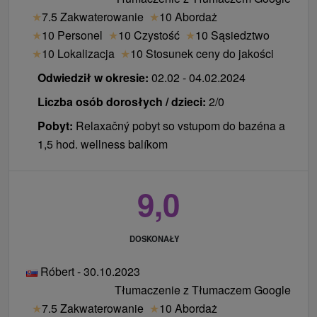
obiad 7 € / dorosły / osobodzień, dziecko do lat
★
7.5 Zakwaterowanie
★
10 Abordaż
14,99 6 € / osobodzień
★
10 Personel
★
10 Czystość
★
10 Sąsiedztwo
★
10 Lokalizacja
★
10 Stosunek ceny do jakości
anulowanie
Odwiedził w okresie:
02.02 - 04.02.2024
Przy rezerwacji pobytu mniej niż 7 dni przed jego
Liczba osób dorosłych / dzieci:
2/0
rozpoczęciem opłatę dokonuje się po przyjeździe w
Pobyt:
Relaxačný pobyt so vstupom do bazéna a
recepcji hotelu.
1,5 hod. wellness balíkom
9,0
DOSKONAŁY
Róbert - 30.10.2023
Tłumaczenie z Tłumaczem Google
★
7.5 Zakwaterowanie
★
10 Abordaż