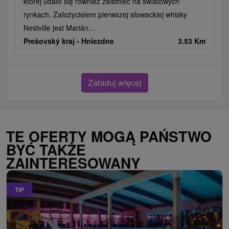
której udało się również zaistnieć na światowych
rynkach. Założycielem pierwszej słowackiej whisky
Nestville jest Marián...
Prešovský kraj -
Hniezdne
3.53 Km
Załaduj więcej
TE OFERTY MOGĄ PAŃSTWO
BYĆ TAKŻE
ZAINTERESOWANY
TIP