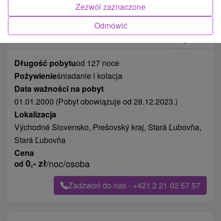
Zezwól zaznaczone
Zdjęcia od klientów
+13
Odmówić
Długość pobytu
od 127 noce
Pożywienie
śniadanie i kolacja
Data ważności na pobyt
01.01.2000 (Pobyt obowiązuje od 28.12.2023.)
Lokalizacja
Východné Slovensko, Prešovský kraj, Stará Ľubovňa,
Stará Ľubovňa
Cena
0,-
zł
/noc/osoba
od
Zadzwoń do nas - +421 2 21 02 57 57