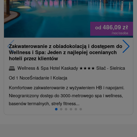
486,09
zł
od
/noc/osoba
Zakwaterowanie z obiadokolacją i dostępem do
Wellness i Spa: Jeden z najlepiej ocenianych
hoteli przez klientów
Wellness & Spa Hotel Kaskady
★
★
★
★
Sliač - Sielnica
Od 1 Noce
Śniadanie I Kolacja
Komfortowe zakwaterowanie z wyżywieniem HB i napojami.
Nieograniczony dostęp do 3000-metrowego spa i wellness,
basenów termalnych, strefy fitness...