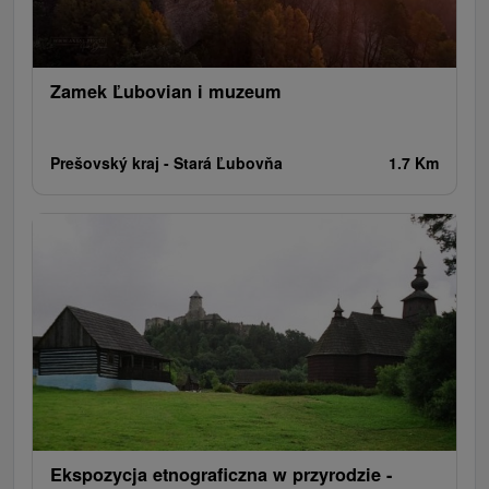
Amfiteatry i kina w przyrodzie
Tory gokartowe
Cyklotrasy
Szlaki winne
Zamek Ľubovian i muzeum
Prešovský kraj -
Stará Ľubovňa
1.7 Km
Ekspozycja etnograficzna w przyrodzie -