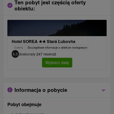
Ten pobyt jest częścią oferty
obiektu:
Hotel SOREA
★
★
Stará Ľubovňa
Galeria
Szczegółowe informacje o obiekcie noclegowym
8,5
doskonały
·
247 recenzji
Wybierz datę
Informacja o pobycie
Pobyt obejmuje