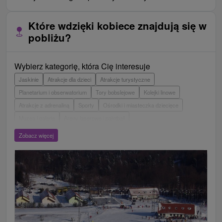
Które wdzięki kobiece znajdują się w
pobliżu?
Wybierz kategorię, która Cię interesuje
Jaskinie
Atrakcje dla dzieci
Atrakcje turystyczne
Planetarium i obserwatorium
Tory bobslejowe
Kolejki linowe
Atrakcje z adrenaliną
Sporty
Ośrodki i miasteczka dziecięce
Muzea i galerie
Areny laserowe i paintball
Wieże obserwacyjne i chodniki
Ogrody zoologiczne i fermy zwierząt
Zobacz więcej
Escaperoom
Aquaparki, baseny
Zamki, pałace, ruiny
Skanseny
Ogrody botaniczne
Loty widokowe i rejsy wycieczkowe
Tarcze
Jeziora, jeziora, zbiorniki wodne
Zabytki techniki
Pomniki
Wodospady
Kościoły drewniane
Źródła
Jazda konna
Túry a turistické chodníky
Zamki
Chaty górskie
Teatry
Miejsca sakralne
Rafting, rafting, rafting
Ośrodek narciarski
Pola golfowe
Parki miejskie i zamkowe
Obiekty architektoniczne