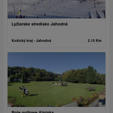
Amfiteatry i kina w przyrodzie
Tory gokartowe
Cyklotrasy
Szlaki winne
Lyžiarske stredisko Jahodná
Košický kraj -
Jahodná
2.15 Km
Pole golfowe Alpinka