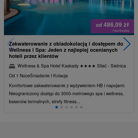
486,09
zł
od
/noc/osoba
Zakwaterowanie z obiadokolacją i dostępem do
Wellness i Spa: Jeden z najlepiej ocenianych
hoteli przez klientów
Wellness & Spa Hotel Kaskady
★
★
★
★
Sliač - Sielnica
Od 1 Noce
Śniadanie I Kolacja
Komfortowe zakwaterowanie z wyżywieniem HB i napojami.
Nieograniczony dostęp do 3000-metrowego spa i wellness,
basenów termalnych, strefy fitness...