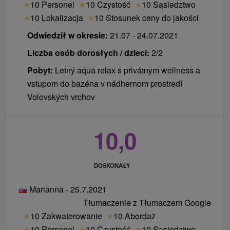
★
10 Personel
★
10 Czystość
★
10 Sąsiedztwo
★
10 Lokalizacja
★
10 Stosunek ceny do jakości
Odwiedził w okresie:
21.07 - 24.07.2021
Liczba osób dorosłych / dzieci:
2/2
Pobyt:
Letný aqua relax s privátnym wellness a
vstupom do bazéna v nádhernom prostredí
Volovských vrchov
10,0
DOSKONAŁY
Marianna - 25.7.2021
Tłumaczenie z Tłumaczem Google
★
10 Zakwaterowanie
★
10 Abordaż
★
10 Personel
★
10 Czystość
★
10 Sąsiedztwo