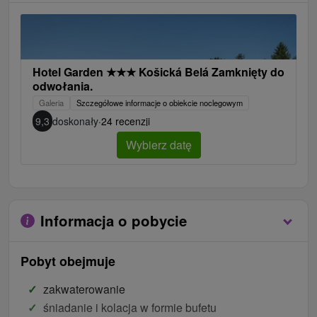
Hotel Garden
★
★
★
Košická Belá Zamknięty do
odwołania.
Galeria
Szczegółowe informacje o obiekcie noclegowym
9,3
doskonały
·
24 recenzji
Wybierz datę
Informacja o pobycie
Pobyt obejmuje
zakwaterowanie
śniadanie i kolacja w formie bufetu