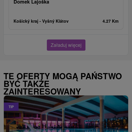
Domek Lajoška
Košický kraj -
Vyšný Klátov
4.27 Km
Załaduj więcej
TE OFERTY MOGĄ PAŃSTWO
BYĆ TAKŻE
ZAINTERESOWANY
TIP