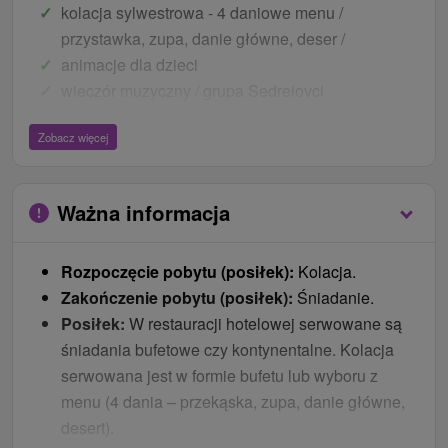
kolacja sylwestrowa - 4 daniowe menu /
przystawka, zupa, danie główne, deser /
animacje dla dzieci
wieczór muzyczny / grupa Sedreiovci
wieczór sylwestrowy: loteria, wino musujące,
Zobacz więcej
kapusta północna
fajerwerki
1-godz. wstęp do nowo otwartego prywatnego
Ważna informacja
centrum odnowy biologicznej
WiFi
Rozpoczęcie pobytu (posiłek):
Kolacja.
parking
Zakończenie pobytu (posiłek):
Śniadanie.
dzieci
Posiłek:
W restauracji hotelowej serwowane są
śniadania bufetowe czy kontynentalne. Kolacja
Dzieci do 3,99 lat bez prawa do łóżka i usług
serwowana jest w formie bufetu lub wyboru z
bezpłatnie.
menu (4 dania – przekąska, zupa, danie główne,
1 dziecko do 11,99 lat na dodatkowym łóżku lub w
desert).
pokoju rodzinnym bezpłatnie.