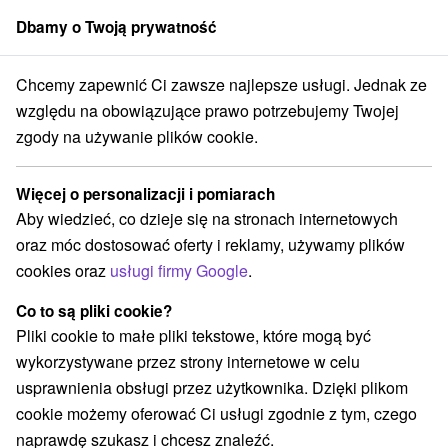
Dbamy o Twoją prywatność
członek grupy
Sorger
Chcemy zapewnić Ci zawsze najlepsze usługi. Jednak ze
ická Belá Zamknięty do odwołania.
Sylwester w Gardena z Sendrei
względu na obowiązujące prawo potrzebujemy Twojej
zgody na używanie plików cookie.
Sylwester w Gardena z Sendrei
Oferta wygasła! Wybierz poniżej z aktualnych ofert.
Więcej o personalizacji i pomiarach
Hotel Garden
★
★
★
Košická Belá Zamknięty do odwołania.
Aby wiedzieć, co dzieje się na stronach internetowych
Košická Belá
oraz móc dostosować oferty i reklamy, używamy plików
cookies oraz
usługi firmy Google
.
Przejdź do lokalizacji
Co to są pliki cookie?
Pliki cookie to małe pliki tekstowe, które mogą być
Urządzenie jest obecnie zamknięty z naszą ofertą!
wykorzystywane przez strony internetowe w celu
usprawnienia obsługi przez użytkownika. Dzięki plikom
9,3
doskonały
24 recenzji
·
cookie możemy oferować Ci usługi zgodnie z tym, czego
naprawdę szukasz i chcesz znaleźć.