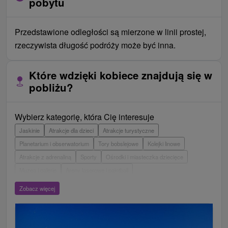
pobytu
Przedstawione odległości są mierzone w linii prostej,
rzeczywista długość podróży może być inna.
Które wdzięki kobiece znajdują się w
pobliżu?
Wybierz kategorię, która Cię interesuje
Jaskinie
Atrakcje dla dzieci
Atrakcje turystyczne
Planetarium i obserwatorium
Tory bobslejowe
Kolejki linowe
Atrakcje z adrenaliną
Sporty
Ośrodki i miasteczka dziecięce
Muzea i galerie
Areny laserowe i paintball
Wieże obserwacyjne i chodniki
Ogrody zoologiczne i fermy zwierząt
Zobacz więcej
Escaperoom
Aquaparki, baseny
Zamki, pałace, ruiny
Skanseny
Ogrody botaniczne
Parki miejskie i zamkowe
Loty widokowe i rejsy wycieczkowe
Tarcze