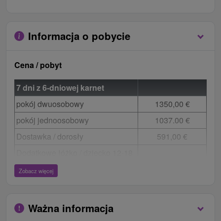
Informacja o pobycie
Cena / pobyt
7 dni z 6-dniowej karnet
pokój dwuosobowy
1350,00 €
pokój jednoosobowy
1037.00 €
Dostawka / dorosły
591,00 €
Dodatkowe łóżko / dziecko 12-18
554,00 €
lat
Zobacz więcej
Dodatkowe łóżko / dziecko 6-12
351,00 €
lat
Ważna informacja
Dziecko 2-6 lat (bez karnetu)
DARMOWE