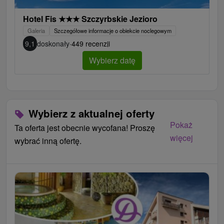
Hotel Fis
★
★
★
Szczyrbskie Jezioro
Galeria
Szczegółowe informacje o obiekcie noclegowym
9,1
doskonały
·
449 recenzji
Wybierz datę
Wybierz z aktualnej oferty
Pokaż
Ta oferta jest obecnie wycofana! Proszę
więcej
wybrać inną ofertę.