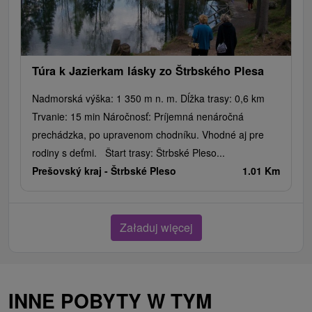
Túra k Jazierkam lásky zo Štrbského Plesa
Nadmorská výška: 1 350 m n. m. Dĺžka trasy: 0,6 km
Trvanie: 15 min Náročnosť: Príjemná nenáročná
prechádzka, po upravenom chodníku. Vhodné aj pre
rodiny s deťmi. Štart trasy: Štrbské Pleso...
Prešovský kraj -
Štrbské Pleso
1.01 Km
Załaduj więcej
INNE POBYTY W TYM