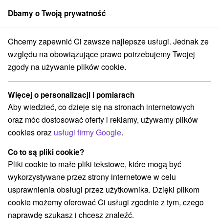
Dbamy o Twoją prywatność
członek grupy
Sorger
Chcemy zapewnić Ci zawsze najlepsze usługi. Jednak ze
rbské Pleso
Hotel Fis *** Szczyrbskie Jezioro
Sylwester w górach
względu na obowiązujące prawo potrzebujemy Twojej
zgody na używanie plików cookie.
Sylwester w górach
Oferta wygasła! Wybierz poniżej z aktualnych ofert.
Więcej o personalizacji i pomiarach
Hotel Fis
★
★
★
Szczyrbskie Jezioro
Štrbské Pleso
Aby wiedzieć, co dzieje się na stronach internetowych
oraz móc dostosować oferty i reklamy, używamy plików
cookies oraz
usługi firmy Google
.
Przejdź do lokalizacji
Co to są pliki cookie?
9,1
doskonały
449 recenzji
·
Pliki cookie to małe pliki tekstowe, które mogą być
wykorzystywane przez strony internetowe w celu
usprawnienia obsługi przez użytkownika. Dzięki plikom
cookie możemy oferować Ci usługi zgodnie z tym, czego
naprawdę szukasz i chcesz znaleźć.