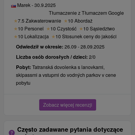
Marek - 30.9.2025
Tłumaczenie z Tłumaczem Google
★
7.5 Zakwaterowanie
★
10 Abordaż
★
10 Personel
★
10 Czystość
★
10 Sąsiedztwo
★
10 Lokalizacja
★
10 Stosunek ceny do jakości
Odwiedził w okresie:
26.09 - 28.09.2025
Liczba osób dorosłych / dzieci:
2/0
Pobyt:
Tatranská dovolenka s lanovkami,
skipassmi a vstupmi do vodných parkov v cene
pobytu
Zobacz więcej recenzji
Często zadawane pytania dotyczące