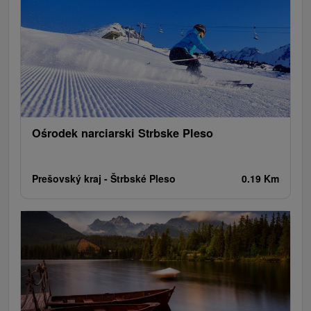
Jeziora, jeziora, zbiorniki wodne
Zabytki techniki
Pomniki
Wodospady
Kościoły drewniane
Źródła
Teatry
Jazda konna
Túry a turistické chodníky
Zamki
Chaty górskie
Miejsca sakralne
Rafting, rafting, rafting
Obiekty architektoniczne
Ośrodek narciarski
Pola golfowe
Tory gokartowe
Amfiteatry i kina w przyrodzie
Szlaki winne
Cyklotrasy
Ośrodek narciarski Strbske Pleso
Prešovský kraj -
Štrbské Pleso
0.19 Km