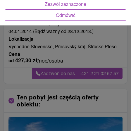
Zezwól zaznaczone
Długość pobytu
7 noce
Odmówić
Pożywienie
śniadanie i kolacja
Data ważności na pobyt
04.01.2014 (Bądź ważny od 28.12.2013.)
Lokalizacja
Východné Slovensko, Prešovský kraj, Štrbské Pleso
Cena
427,30
zł
/noc/osoba
od
Zadzwoń do nas - +421 2 21 02 57 57
Ten pobyt jest częścią oferty
obiektu: