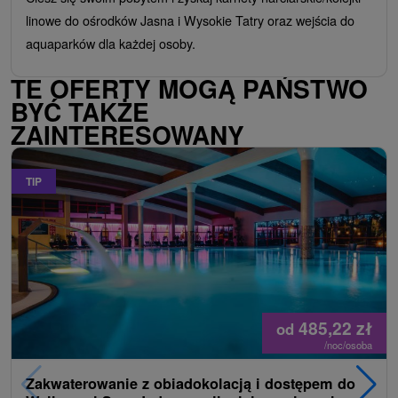
linowe do ośrodków Jasna i Wysokie Tatry oraz wejścia do
aquaparków dla każdej osoby.
TE OFERTY MOGĄ PAŃSTWO
BYĆ TAKŻE
ZAINTERESOWANY
TIP
485,22
zł
od
/noc/osoba
Zakwaterowanie z obiadokolacją i dostępem do