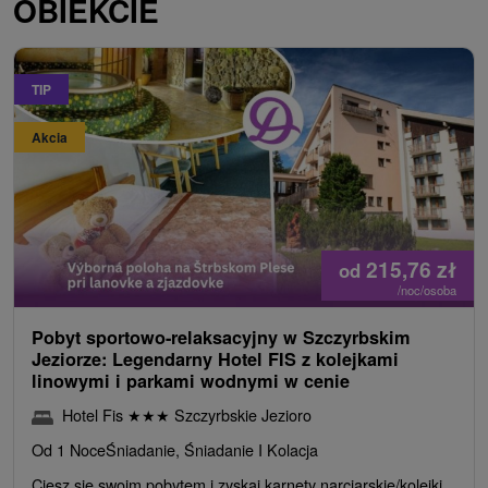
OBIEKCIE
TIP
Akcia
215,76
zł
od
/noc/osoba
Pobyt sportowo-relaksacyjny w Szczyrbskim
Jeziorze: Legendarny Hotel FIS z kolejkami
linowymi i parkami wodnymi w cenie
Hotel Fis
★
★
★
Szczyrbskie Jezioro
Od 1 Noce
Śniadanie, Śniadanie I Kolacja
Ciesz się swoim pobytem i zyskaj karnety narciarskie/kolejki