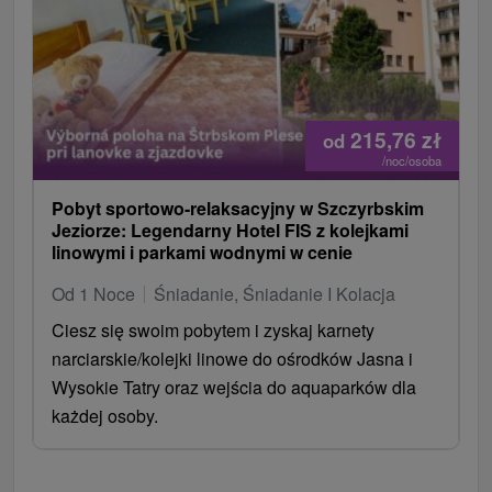
215,76
zł
od
/noc/osoba
Pobyt sportowo-relaksacyjny w Szczyrbskim
Jeziorze: Legendarny Hotel FIS z kolejkami
linowymi i parkami wodnymi w cenie
Od 1 Noce
Śniadanie, Śniadanie I Kolacja
Ciesz się swoim pobytem i zyskaj karnety
narciarskie/kolejki linowe do ośrodków Jasna i
Wysokie Tatry oraz wejścia do aquaparków dla
każdej osoby.