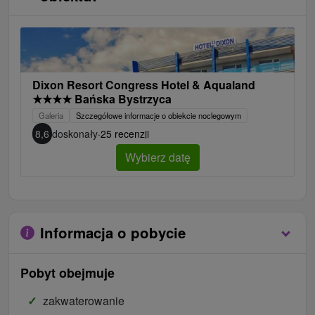
Dixon Resort Congress Hotel & Aqualand
★
★
★
★
Bańska Bystrzyca
Galeria
Szczegółowe informacje o obiekcie noclegowym
8,6
doskonały
·
25 recenzji
Wybierz datę
Informacja o pobycie
Pobyt obejmuje
zakwaterowanie