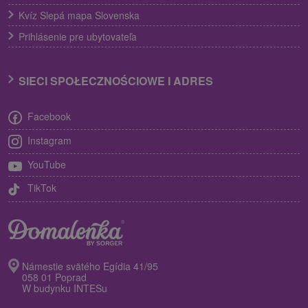
Kvíz Slepá mapa Slovenska
Prihlásenie pre ubytovateľa
SIECI SPOŁECZNOŚCIOWE I ADRES
Facebook
Instagram
YouTube
TikTok
Námestie svätého Egídia 41/95
058 01 Poprad
W budynku INTESu