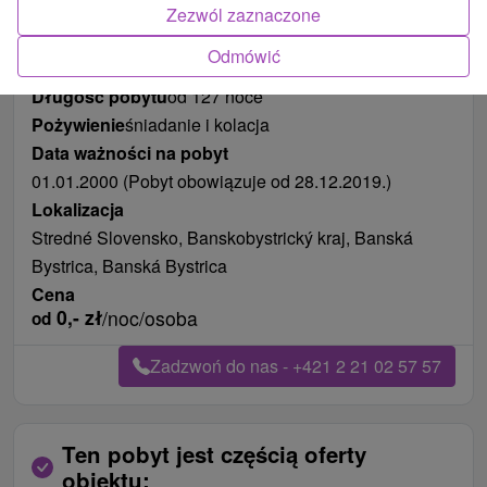
Zezwól zaznaczone
Odmówić
Długość pobytu
od 127 noce
Pożywienie
śniadanie i kolacja
Data ważności na pobyt
01.01.2000 (Pobyt obowiązuje od 28.12.2019.)
Lokalizacja
Stredné Slovensko, Banskobystrický kraj, Banská
Bystrica, Banská Bystrica
Cena
0,-
zł
/noc/osoba
od
Zadzwoń do nas - +421 2 21 02 57 57
Ten pobyt jest częścią oferty
obiektu: