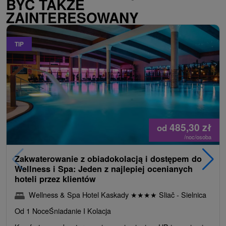
BYĆ TAKŻE
ZAINTERESOWANY
TIP
485,30
zł
od
/noc/osoba
Zakwaterowanie z obiadokolacją i dostępem do
Wellness i Spa: Jeden z najlepiej ocenianych
hoteli przez klientów
Wellness & Spa Hotel Kaskady
★
★
★
★
Sliač - Sielnica
Od 1 Noce
Śniadanie I Kolacja