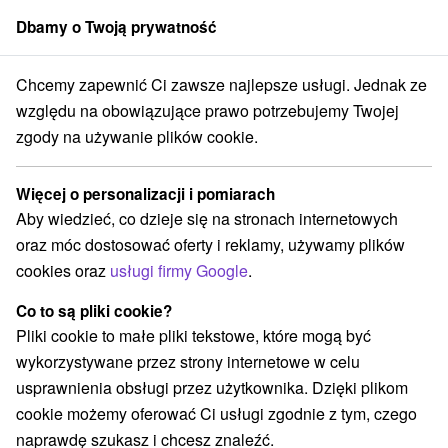
Dbamy o Twoją prywatność
członek grupy
Sorger
Chcemy zapewnić Ci zawsze najlepsze usługi. Jednak ze
l & Aqualand **** Bańska Bystrzyca
Sylwester 2019 Goldies Oldies
względu na obowiązujące prawo potrzebujemy Twojej
zgody na używanie plików cookie.
Sylwester 2019 Goldies Oldies
Oferta wygasła! Wybierz poniżej z aktualnych ofert.
Więcej o personalizacji i pomiarach
Dixon Resort Congress Hotel & Aqualand
★
★
★
★
Bańska
Aby wiedzieć, co dzieje się na stronach internetowych
Bystrzyca
oraz móc dostosować oferty i reklamy, używamy plików
Banská Bystrica
cookies oraz
usługi firmy Google
.
Co to są pliki cookie?
Przejdź do lokalizacji
Pliki cookie to małe pliki tekstowe, które mogą być
wykorzystywane przez strony internetowe w celu
Urządzenie jest obecnie zamknięty z naszą ofertą!
usprawnienia obsługi przez użytkownika. Dzięki plikom
cookie możemy oferować Ci usługi zgodnie z tym, czego
8,6
doskonały
25 recenzji
·
naprawdę szukasz i chcesz znaleźć.