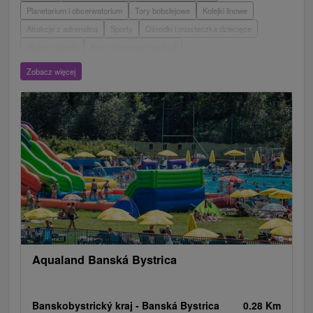
Planetarium i obserwatorium
Tory bobslejowe
Kolejki linowe
Atrakcje z adrenaliną
Sporty
Ośrodki i miasteczka dziecięce
Muzea i galerie
Areny laserowe i paintball
Wieże obserwacyjne i chodniki
Ogrody zoologiczne i fermy zwierząt
Zobacz więcej
Escaperoom
Aquaparki, baseny
Zamki, pałace, ruiny
Skanseny
Ogrody botaniczne
Parki miejskie i zamkowe
Loty widokowe i rejsy wycieczkowe
Tarcze
Jeziora, jeziora, zbiorniki wodne
Zabytki techniki
Pomniki
Wodospady
Kościoły drewniane
Źródła
Teatry
Jazda konna
Túry a turistické chodníky
Zamki
Chaty górskie
Miejsca sakralne
Rafting, rafting, rafting
Obiekty architektoniczne
Ośrodek narciarski
Pola golfowe
Tory gokartowe
Amfiteatry i kina w przyrodzie
Szlaki winne
Cyklotrasy
Aqualand Banská Bystrica
Banskobystrický kraj -
Banská Bystrica
0.28 Km