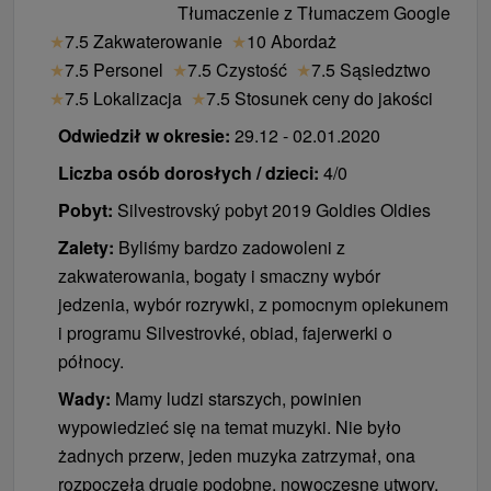
Tłumaczenie z Tłumaczem Google
★
7.5 Zakwaterowanie
★
10 Abordaż
★
7.5 Personel
★
7.5 Czystość
★
7.5 Sąsiedztwo
★
7.5 Lokalizacja
★
7.5 Stosunek ceny do jakości
Odwiedził w okresie:
29.12 - 02.01.2020
Liczba osób dorosłych / dzieci:
4/0
Pobyt:
Silvestrovský pobyt 2019 Goldies Oldies
Zalety:
Byliśmy bardzo zadowoleni z
zakwaterowania, bogaty i smaczny wybór
jedzenia, wybór rozrywki, z pomocnym opiekunem
i programu Silvestrovké, obiad, fajerwerki o
północy.
Wady:
Mamy ludzi starszych, powinien
wypowiedzieć się na temat muzyki. Nie było
żadnych przerw, jeden muzyka zatrzymał, ona
rozpoczęła drugie podobne, nowoczesne utwory.