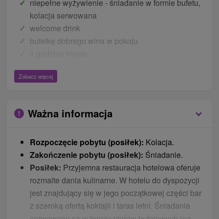
niepełne wyżywienie - śniadanie w formie bufetu,
kolacja serwowana
welcome drink
butelkę dobrego wina w pokoju
1 godzina kręgle
wstęp do odnowy biologicznej 120 min. / dzień
Zobacz więcej
(sauna, jacuzzi, basen) (wymagana wcześniejsza
rezerwacja)
Sylwestrowa gala wieczór uroczystą kolację i
Ważna informacja
programów (program muzyczny z muzyką na żywo
i DJ-em, fajerwerki o północy, noworoczne stoły w
Rozpoczęcie pobytu (posiłek):
Kolacja.
formie bufetu)
Zakończenie pobytu (posiłek):
Śniadanie.
Posiłek:
Przyjemna restauracja hotelowa oferuje
rozmaite dania kulinarne. W hotelu do dyspozycji
jest znajdujący się w jego początkowej części bar
z szeroką ofertą koktajli i taras letni. Śniadania
serwowane są w formie stołów bufetowych (na