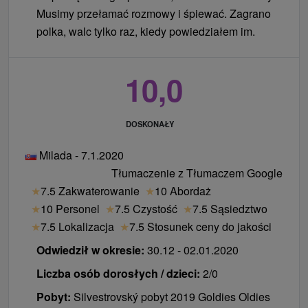
Musimy przełamać rozmowy i śpiewać. Zagrano
polka, walc tylko raz, kiedy powiedziałem im.
10,0
DOSKONAŁY
Milada - 7.1.2020
Tłumaczenie z Tłumaczem Google
★
7.5 Zakwaterowanie
★
10 Abordaż
★
10 Personel
★
7.5 Czystość
★
7.5 Sąsiedztwo
★
7.5 Lokalizacja
★
7.5 Stosunek ceny do jakości
Odwiedził w okresie:
30.12 - 02.01.2020
Liczba osób dorosłych / dzieci:
2/0
Pobyt:
Silvestrovský pobyt 2019 Goldies Oldies