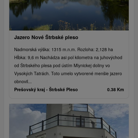
Rafting, rafting, rafting
Obiekty architektoniczne
Ośrodek narciarski
Pola golfowe
Tory gokartowe
Amfiteatry i kina w przyrodzie
Szlaki winne
Cyklotrasy
Jazero Nové Štrbské pleso
Nadmorská výška: 1315 m.n.m. Rozloha: 2,128 ha
Hĺbka: 9,6 m Nachádza asi pol kilometra na juhovýchod
od Štrbského plesa pod ústím Mlynickej doliny vo
Vysokých Tatrách. Toto umelo vytvorené menšie jazero
obnovil...
Prešovský kraj -
Štrbské Pleso
0.38 Km