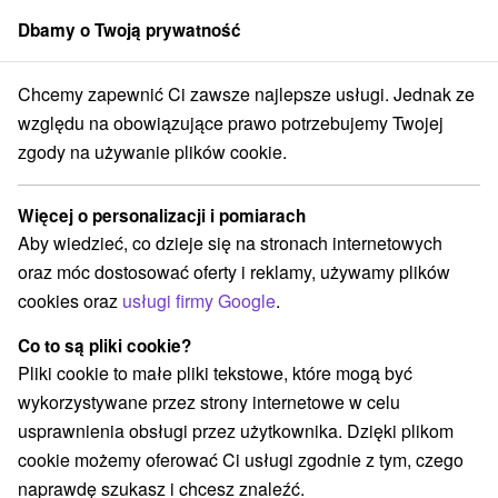
Dbamy o Twoją prywatność
członek grupy
Sorger
Chcemy zapewnić Ci zawsze najlepsze usługi. Jednak ze
otel Borovica **** Szczyrbskie Jezioro
Pobyt dla seniorów od 55 lat
względu na obowiązujące prawo potrzebujemy Twojej
zgody na używanie plików cookie.
Pobyt dla seniorów od 55 lat
Oferta wygasła! Wybierz poniżej z aktualnych ofert.
Więcej o personalizacji i pomiarach
Wellness hotel Borovica
★
★
★
★
Szczyrbskie Jezioro
Aby wiedzieć, co dzieje się na stronach internetowych
Štrbské Pleso
oraz móc dostosować oferty i reklamy, używamy plików
cookies oraz
usługi firmy Google
.
Przejdź do lokalizacji
Co to są pliki cookie?
Pliki cookie to małe pliki tekstowe, które mogą być
Urządzenie jest obecnie zamknięty z naszą ofertą!
wykorzystywane przez strony internetowe w celu
usprawnienia obsługi przez użytkownika. Dzięki plikom
9,4
doskonały
150 recenzji
·
cookie możemy oferować Ci usługi zgodnie z tym, czego
naprawdę szukasz i chcesz znaleźć.