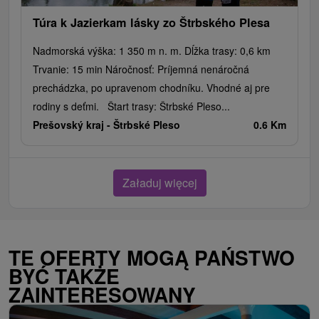
Túra k Jazierkam lásky zo Štrbského Plesa
Nadmorská výška: 1 350 m n. m. Dĺžka trasy: 0,6 km
Trvanie: 15 min Náročnosť: Príjemná nenáročná
prechádzka, po upravenom chodníku. Vhodné aj pre
rodiny s deťmi. Štart trasy: Štrbské Pleso...
Prešovský kraj -
Štrbské Pleso
0.6 Km
Załaduj więcej
TE OFERTY MOGĄ PAŃSTWO
BYĆ TAKŻE
ZAINTERESOWANY