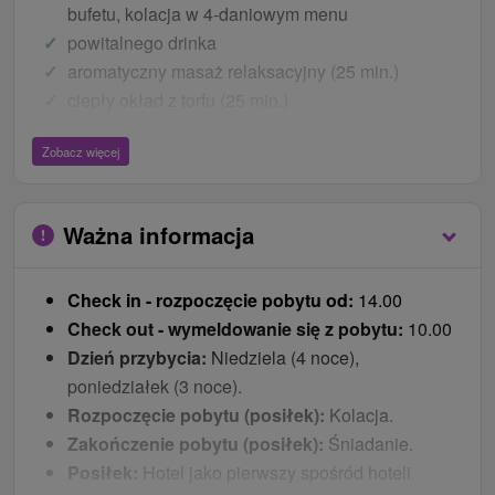
bufetu, kolacja w 4-daniowym menu
powitalnego drinka
aromatyczny masaż relaksacyjny (25 min.)
ciepły okład z torfu (25 min.)
aromatyczna kąpiel SPA (20 min.)
Zobacz więcej
indywidualne ćwiczenia rehabilitacyjne z
fizjoterapeutą (30 min.)
nieograniczony dostęp do świata wodnego z
Ważna informacja
basenem (20 m), basenem dla dzieci, jacuzzi i
drogą wodną
Check in - rozpoczęcie pobytu od:
14.00
nieograniczony dostęp do świata saun z sauną
Check out - wymeldowanie się z pobytu:
10.00
fińską, łaźnią parową, sauną na podczerwień,
Dzień przybycia:
Niedziela (4 noce),
ziołowa sauna, eukaliptusa sauny, tepidarium i
poniedziałek (3 noce).
relaks odjazdowy bar z kominkiem i stół bilardowy
Rozpoczęcie pobytu (posiłek):
Kolacja.
nieograniczony dostęp do fitnessu z
Zakończenie pobytu (posiłek):
Śniadanie.
profesjonalnym sprzętem do ćwiczeń siłowych i
Posiłek:
Hotel jako pierwszy spośród hoteli
wysiłkowych