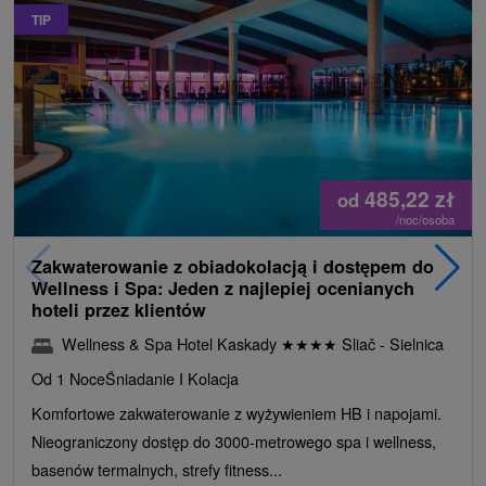
TIP
485,22
zł
od
/noc/osoba
Zakwaterowanie z obiadokolacją i dostępem do
Wellness i Spa: Jeden z najlepiej ocenianych
hoteli przez klientów
Wellness & Spa Hotel Kaskady
★
★
★
★
Sliač - Sielnica
Od 1 Noce
Śniadanie I Kolacja
Komfortowe zakwaterowanie z wyżywieniem HB i napojami.
Nieograniczony dostęp do 3000-metrowego spa i wellness,
basenów termalnych, strefy fitness...