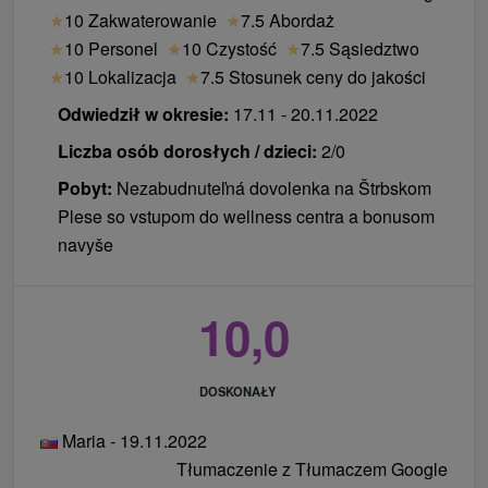
★
10 Zakwaterowanie
★
7.5 Abordaż
★
10 Personel
★
10 Czystość
★
7.5 Sąsiedztwo
★
10 Lokalizacja
★
7.5 Stosunek ceny do jakości
Odwiedził w okresie:
17.11 - 20.11.2022
Liczba osób dorosłych / dzieci:
2/0
Pobyt:
Nezabudnuteľná dovolenka na Štrbskom
Plese so vstupom do wellness centra a bonusom
navyše
10,0
DOSKONAŁY
Maria - 19.11.2022
Tłumaczenie z Tłumaczem Google