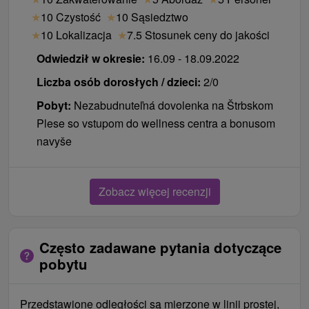
★
10 Czystość
★
10 Sąsiedztwo
★
10 Lokalizacja
★
7.5 Stosunek ceny do jakości
Odwiedził w okresie:
16.09 - 18.09.2022
Liczba osób dorosłych / dzieci:
2/0
Pobyt:
Nezabudnuteľná dovolenka na Štrbskom
Plese so vstupom do wellness centra a bonusom
navyše
Zobacz więcej recenzji
Często zadawane pytania dotyczące
pobytu
Przedstawione odległości są mierzone w linii prostej,