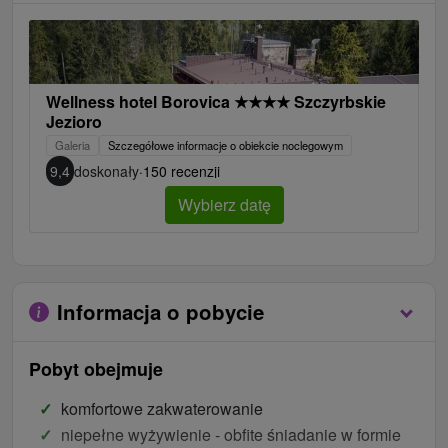
Wellness hotel Borovica
★
★
★
★
Szczyrbskie
Jezioro
Galeria
Szczegółowe informacje o obiekcie noclegowym
9,4
doskonały
·
150 recenzji
Wybierz datę
Informacja o pobycie
Pobyt obejmuje
komfortowe zakwaterowanie
niepełne wyżywienie - obfite śniadanie w formie