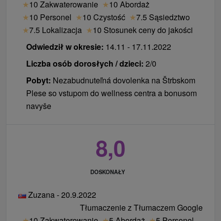
★
10 Zakwaterowanie
★
10 Abordaż
★
10 Personel
★
10 Czystość
★
7.5 Sąsiedztwo
★
7.5 Lokalizacja
★
10 Stosunek ceny do jakości
Odwiedził w okresie:
14.11 - 17.11.2022
Liczba osób dorosłych / dzieci:
2/0
Pobyt:
Nezabudnuteľná dovolenka na Štrbskom
Plese so vstupom do wellness centra a bonusom
navyše
8,0
DOSKONAŁY
Zuzana - 20.9.2022
Tłumaczenie z Tłumaczem Google
★
10 Zakwaterowanie
★
5 Abordaż
★
5 Personel