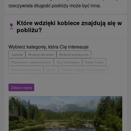
rzeczywista długość podróży może być inna.
Które wdzięki kobiece znajdują się w
pobliżu?
Wybierz kategorię, która Cię interesuje
Jaskinie
Atrakcje dla dzieci
Atrakcje turystyczne
Planetarium i obserwatorium
Tory bobslejowe
Kolejki linowe
Atrakcje z adrenaliną
Sporty
Ośrodki i miasteczka dziecięce
Muzea i galerie
Areny laserowe i paintball
Wieże obserwacyjne i chodniki
Ogrody zoologiczne i fermy zwierząt
Zobacz więcej
Escaperoom
Aquaparki, baseny
Zamki, pałace, ruiny
Skanseny
Ogrody botaniczne
Parki miejskie i zamkowe
Loty widokowe i rejsy wycieczkowe
Tarcze
Jeziora, jeziora, zbiorniki wodne
Zabytki techniki
Pomniki
Wodospady
Kościoły drewniane
Źródła
Teatry
Jazda konna
Túry a turistické chodníky
Zamki
Chaty górskie
Miejsca sakralne