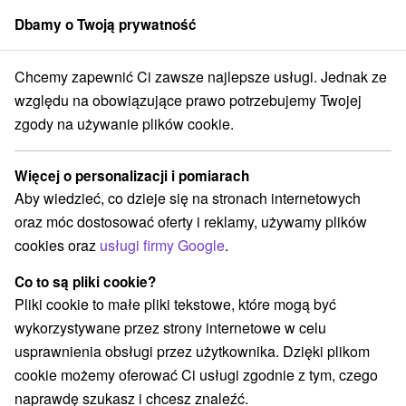
Dbamy o Twoją prywatność
członek grupy
Sorger
Chcemy zapewnić Ci zawsze najlepsze usługi. Jednak ze
iec
Ciesz się atmosferą wakacji i nabierz nowej energii w sercu Tatr
względu na obowiązujące prawo potrzebujemy Twojej
zgody na używanie plików cookie.
Ciesz się atmosferą wakacji i
nabierz nowej energii w sercu Tatr
Więcej o personalizacji i pomiarach
Oferta wygasła! Wybierz poniżej z aktualnych ofert.
Aby wiedzieć, co dzieje się na stronach internetowych
Grand Hotel Bellevue
★
★
★
★
Górny Smokowiec
oraz móc dostosować oferty i reklamy, używamy plików
Horný Smokovec
cookies oraz
usługi firmy Google
.
Co to są pliki cookie?
Przejdź do lokalizacji
Pliki cookie to małe pliki tekstowe, które mogą być
wykorzystywane przez strony internetowe w celu
9,1
doskonały
371 recenzji
·
usprawnienia obsługi przez użytkownika. Dzięki plikom
cookie możemy oferować Ci usługi zgodnie z tym, czego
naprawdę szukasz i chcesz znaleźć.