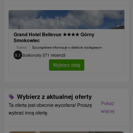
Grand Hotel Bellevue
★
★
★
★
Górny
Smokowiec
Galeria
Szczegółowe informacje o obiekcie noclegowym
9,1
doskonały
·
371 recenzji
Wybierz datę
Wybierz z aktualnej oferty
Pokaż
Ta oferta jest obecnie wycofana! Proszę
więcej
wybrać inną ofertę.