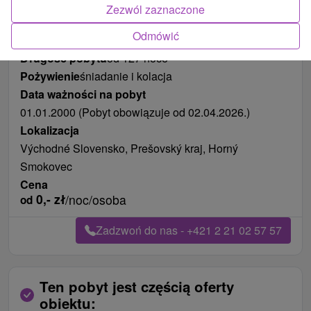
Zezwól zaznaczone
Odmówić
Długość pobytu
od 127 noce
Pożywienie
śniadanie i kolacja
Data ważności na pobyt
01.01.2000 (Pobyt obowiązuje od 02.04.2026.)
Lokalizacja
Východné Slovensko, Prešovský kraj, Horný
Smokovec
Cena
0,-
zł
/noc/osoba
od
Zadzwoń do nas - +421 2 21 02 57 57
Ten pobyt jest częścią oferty
obiektu: