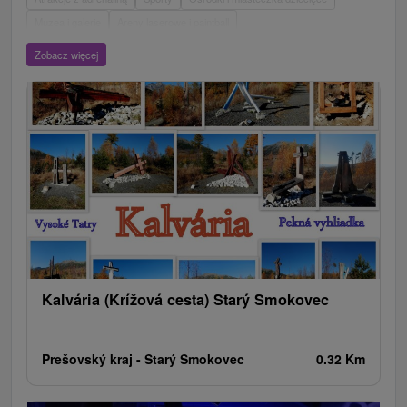
Muzea i galerie
Areny laserowe i paintball
Wieże obserwacyjne i chodniki
Ogrody zoologiczne i fermy zwierząt
Zobacz więcej
Escaperoom
Aquaparki, baseny
Zamki, pałace, ruiny
Skanseny
Ogrody botaniczne
Parki miejskie i zamkowe
Loty widokowe i rejsy wycieczkowe
Tarcze
Jeziora, jeziora, zbiorniki wodne
Zabytki techniki
Pomniki
Wodospady
Kościoły drewniane
Źródła
Jazda konna
Túry a turistické chodníky
Zamki
Chaty górskie
Teatry
Miejsca sakralne
Rafting, rafting, rafting
Obiekty architektoniczne
Ośrodek narciarski
Pola golfowe
Tory gokartowe
Amfiteatry i kina w przyrodzie
Szlaki winne
Cyklotrasy
Kalvária (Krížová cesta) Starý Smokovec
Prešovský kraj -
Starý Smokovec
0.32 Km