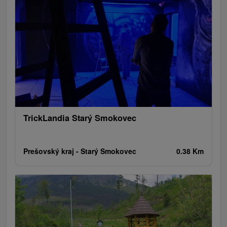
TrickLandia Starý Smokovec
Prešovský kraj -
Starý Smokovec
0.38 Km