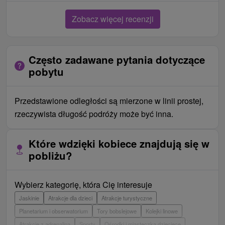
Zobacz więcej recenzji
Często zadawane pytania dotyczące
pobytu
Przedstawione odległości są mierzone w linii prostej,
rzeczywista długość podróży może być inna.
Które wdzięki kobiece znajdują się w
pobliżu?
Wybierz kategorię, która Cię interesuje
Jaskinie
Atrakcje dla dzieci
Atrakcje turystyczne
Planetarium i obserwatorium
Tory bobslejowe
Kolejki linowe
Atrakcje z adrenaliną
Sporty
Ośrodki i miasteczka dziecięce