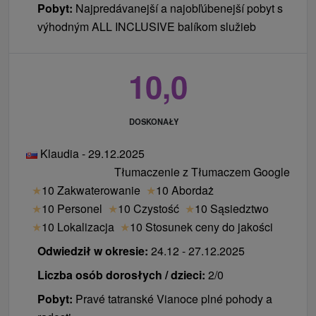
ewidencji miejsc noclegowych osób, od których
Pobyt:
Najpredávanejší a najobľúbenejší pobyt s
pobrano opłatę noclegową: ubezpieczenie na
výhodným ALL INCLUSIVE balíkom služieb
wypadek interwencji Górskiego Pogotowia
Ratunkowego. Ubezpieczenie ważne jest od
10,0
chwili przybycia do kwatery (zameldowania) po
opuszczeniu kwatery (wymeldowania)).
dopłata za wcześnie doba hotelowa trwa od godz.
DOSKONAŁY
10:00 50 € / osoba (w zależności od dostępności)
dopłaty do późnego wymeldowania do godz.
Klaudia - 29.12.2025
14:00 50 € / osoba (w zależności od dostępności)
Tłumaczenie z Tłumaczem Google
dopłaty dla zwierząt (pies, kot) 50 € / noc
★
10 Zakwaterowanie
★
10 Abordaż
★
10 Personel
★
10 Czystość
★
10 Sąsiedztwo
Ceny - Informacje
★
10 Lokalizacja
★
10 Stosunek ceny do jakości
Osoba na dodatkowym łóżku ma zakwaterowanie
Odwiedził w okresie:
24.12 - 27.12.2025
z niepełnym wyżywieniem i wstęp do odnowy
Liczba osób dorosłych / dzieci:
2/0
biologicznej.
Pobyt:
Pravé tatranské Vianoce plné pohody a