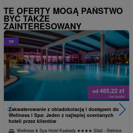
TE OFERTY MOGĄ PAŃSTWO
BYĆ TAKŻE
ZAINTERESOWANY
TIP
485,22
zł
od
/noc/osoba
Zakwaterowanie z obiadokolacją i dostępem do
Wellness i Spa: Jeden z najlepiej ocenianych
hoteli przez klientów
Wellness & Spa Hotel Kaskady
★
★
★
★
Sliač - Sielnica