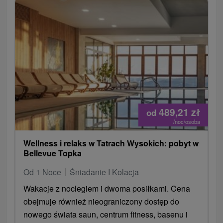
489,21
zł
od
/noc/osoba
Wellness i relaks w Tatrach Wysokich: pobyt w
Bellevue Topka
Od 1 Noce
Śniadanie I Kolacja
Wakacje z noclegiem i dwoma posiłkami. Cena
obejmuje również nieograniczony dostęp do
nowego świata saun, centrum fitness, basenu i