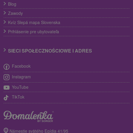
Blog
Zawody
Kvíz Slepá mapa Slovenska
Prihlásenie pre ubytovateľa
SIECI SPOŁECZNOŚCIOWE I ADRES
Facebook
Instagram
YouTube
TikTok
Námestie svätého Egídia 41/95