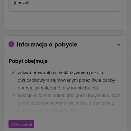
jacuzzi.
Informacja o pobycie
Pobyt obejmuje
zakwaterowanie w ekskluzywnym pokoju
dwuosobowym zajmowanym przez dwie osoby
dorosłe ze śniadaniem w formie bufetu
kolacje w formie bufetu (dla gości indywidualnych
do 40 osób serwowane jest menu 3-daniowe z
możliwością wyboru kolacji)
Prezent wielkanocny w pokoju/pobycie
Zobacz więcej
bogaty program animacyjny nie tylko dla dzieci