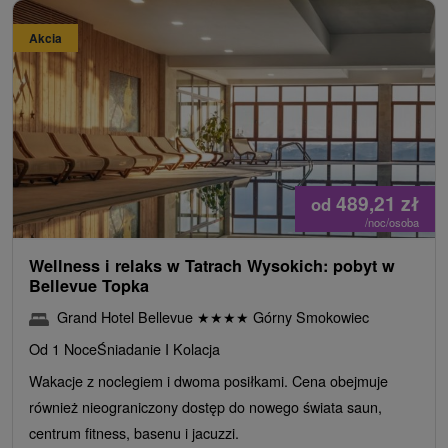
Akcia
489,21
zł
od
/noc/osoba
Wellness i relaks w Tatrach Wysokich: pobyt w
Bellevue Topka
Grand Hotel Bellevue
★
★
★
★
Górny Smokowiec
Od 1 Noce
Śniadanie I Kolacja
Wakacje z noclegiem i dwoma posiłkami. Cena obejmuje
również nieograniczony dostęp do nowego świata saun,
centrum fitness, basenu i jacuzzi.