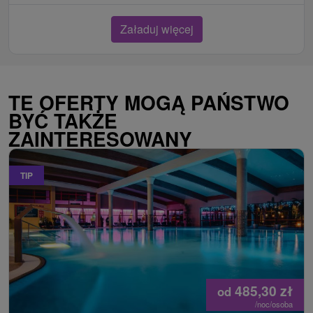
Załaduj więcej
TE OFERTY MOGĄ PAŃSTWO
BYĆ TAKŻE
ZAINTERESOWANY
TIP
485,30
zł
od
/noc/osoba