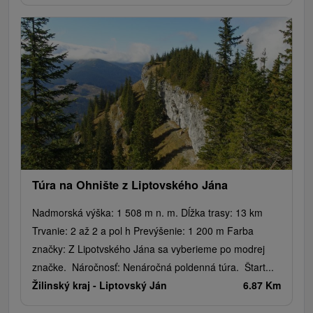
Túra na Ohnište z Liptovského Jána
Nadmorská výška: 1 508 m n. m. Dĺžka trasy: 13 km
Trvanie: 2 až 2 a pol h Prevýšenie: 1 200 m Farba
značky: Z Lipotvského Jána sa vyberieme po modrej
značke. Náročnosť: Nenáročná poldenná túra. Štart...
Žilinský kraj -
Liptovský Ján
6.87 Km