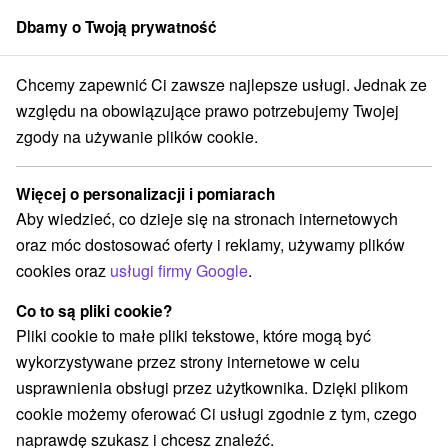
Dbamy o Twoją prywatność
członek grupy
Sorger
Chcemy zapewnić Ci zawsze najlepsze usługi. Jednak ze
Boca
Hotel Barbora *** Vyšná Boca
Upiorny Halloween u Barbory
względu na obowiązujące prawo potrzebujemy Twojej
zgody na używanie plików cookie.
Upiorny Halloween u Barbory
Oferta wygasła! Wybierz poniżej z aktualnych ofert.
Więcej o personalizacji i pomiarach
Hotel Barbora
★
★
★
Vyšná Boca
Vyšná Boca
Aby wiedzieć, co dzieje się na stronach internetowych
oraz móc dostosować oferty i reklamy, używamy plików
cookies oraz
usługi firmy Google
.
Przejdź do lokalizacji
Co to są pliki cookie?
Urządzenie jest obecnie zamknięty z naszą ofertą!
Pliki cookie to małe pliki tekstowe, które mogą być
wykorzystywane przez strony internetowe w celu
usprawnienia obsługi przez użytkownika. Dzięki plikom
cookie możemy oferować Ci usługi zgodnie z tym, czego
naprawdę szukasz i chcesz znaleźć.