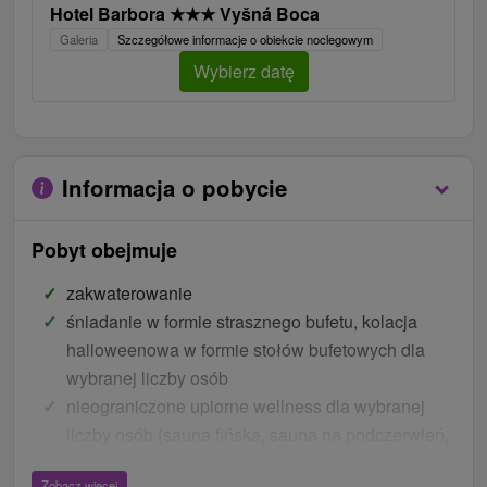
Hotel Barbora
★
★
★
Vyšná Boca
Galeria
Szczegółowe informacje o obiekcie noclegowym
Wybierz datę
Informacja o pobycie
Pobyt obejmuje
zakwaterowanie
śniadanie w formie strasznego bufetu, kolacja
halloweenowa w formie stołów bufetowych dla
wybranej liczby osób
nieograniczone upiorne wellness dla wybranej
liczby osób (sauna fińska, sauna na podczerwień,
basen schładzający, jacuzzi, pokój relaksu)
Zobacz więcej