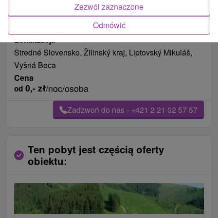
Długość pobytu
od 127 noce
Zezwól zaznaczone
Pożywienie
śniadanie i kolacja
Odmówić
Data ważności na pobyt
01.01.2000
Lokalizacja
Stredné Slovensko, Žilinský kraj, Liptovský Mikuláš,
Vyšná Boca
Cena
0,-
zł
/noc/osoba
od
Zadzwoń do nas - +421 2 21 02 57 57
Ten pobyt jest częścią oferty
obiektu: