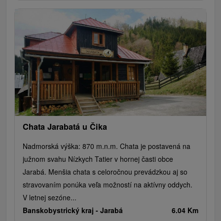
Chata Jarabatá u Čika
Nadmorská výška: 870 m.n.m. Chata je postavená na
južnom svahu Nízkych Tatier v hornej časti obce
Jarabá. Menšia chata s celoročnou prevádzkou aj so
stravovaním ponúka veľa možností na aktívny oddych.
V letnej sezóne...
Banskobystrický kraj -
Jarabá
6.04 Km