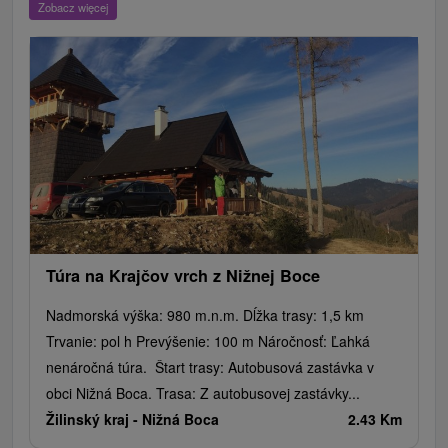
Zobacz więcej
Escaperoom
Aquaparki, baseny
Zamki, pałace, ruiny
Skanseny
Ogrody botaniczne
Parki miejskie i zamkowe
Loty widokowe i rejsy wycieczkowe
Tarcze
Jeziora, jeziora, zbiorniki wodne
Zabytki techniki
Pomniki
Wodospady
Kościoły drewniane
Źródła
Teatry
Jazda konna
Túry a turistické chodníky
Zamki
Chaty górskie
Miejsca sakralne
Rafting, rafting, rafting
Obiekty architektoniczne
Ośrodek narciarski
Pola golfowe
Tory gokartowe
Amfiteatry i kina w przyrodzie
Szlaki winne
Cyklotrasy
Túra na Krajčov vrch z Nižnej Boce
Nadmorská výška: 980 m.n.m. Dĺžka trasy: 1,5 km
Trvanie: pol h Prevýšenie: 100 m Náročnosť: Ľahká
nenáročná túra. Štart trasy: Autobusová zastávka v
obci Nižná Boca. Trasa: Z autobusovej zastávky...
Žilinský kraj -
Nižná Boca
2.43 Km