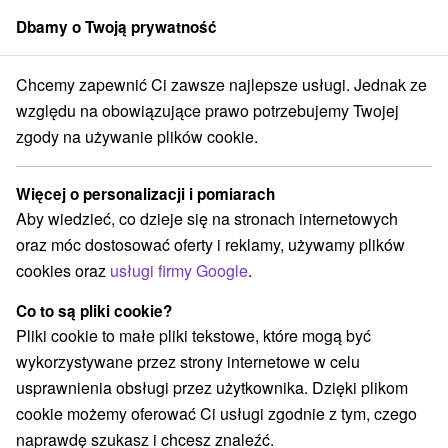
Dbamy o Twoją prywatność
członek grupy
Sorger
Chcemy zapewnić Ci zawsze najlepsze usługi. Jednak ze
Prešovský kraj
Nový Smokovec
Hotel Atrium *** Nový Smokovec
względu na obowiązujące prawo potrzebujemy Twojej
zgody na używanie plików cookie.
Specjalne oferty - Hotel Atrium
★
★
★
Nový Smokovec
Więcej o personalizacji i pomiarach
Nový Smokovec
Aby wiedzieć, co dzieje się na stronach internetowych
oraz móc dostosować oferty i reklamy, używamy plików
cookies oraz
usługi firmy Google
.
Przejdź do lokalizacji
Co to są pliki cookie?
Pliki cookie to małe pliki tekstowe, które mogą być
O URZĄDZENIA
SPECJALNE OFERTY
OPINIE
wykorzystywane przez strony internetowe w celu
usprawnienia obsługi przez użytkownika. Dzięki plikom
cookie możemy oferować Ci usługi zgodnie z tym, czego
naprawdę szukasz i chcesz znaleźć.
Lokalizacja