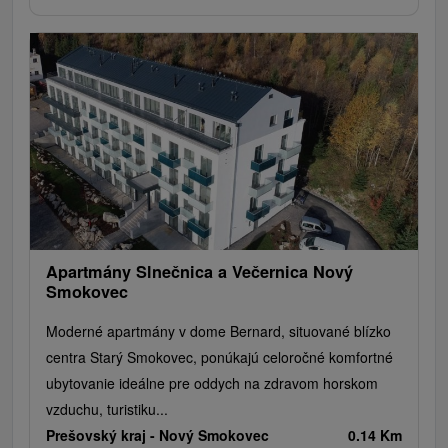
Apartmány Slnečnica a Večernica Nový
Smokovec
Moderné apartmány v dome Bernard, situované blízko
centra Starý Smokovec, ponúkajú celoročné komfortné
ubytovanie ideálne pre oddych na zdravom horskom
vzduchu, turistiku...
Prešovský kraj -
Nový Smokovec
0.14 Km