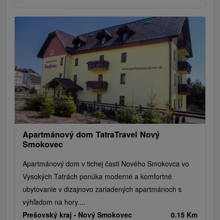
Apartmánový dom TatraTravel Nový
Smokovec
Apartmánový dom v tichej časti Nového Smokovca vo
Vysokých Tatrách ponúka moderné a komfortné
ubytovanie v dizajnovo zariadených apartmánoch s
výhľadom na hory....
Prešovský kraj -
Nový Smokovec
0.15 Km