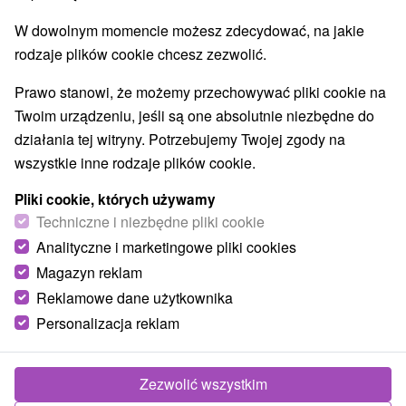
Východné Slovensko, Prešovský kraj, Nový Smokovec
W dowolnym momencie możesz zdecydować, na jakie
rodzaje plików cookie chcesz zezwolić.
Zadzwoń do nas - +421 2 21 02 57 57
Prawo stanowi, że możemy przechowywać pliki cookie na
Twoim urządzeniu, jeśli są one absolutnie niezbędne do
działania tej witryny. Potrzebujemy Twojej zgody na
wszystkie inne rodzaje plików cookie.
Pliki cookie, których używamy
Techniczne i niezbędne pliki cookie
Analityczne i marketingowe pliki cookies
Magazyn reklam
239,86
zł
od
Reklamowe dane użytkownika
/noc/osoba
Personalizacja reklam
Tatry z dziećmi w okazyjnej cenie: Relaks dla
dorosłych, przygoda dla dzieci
Zezwolić wszystkim
Hotel Atrium
★
★
★
Nový Smokovec