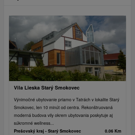
Vila Lieska Starý Smokovec
Výnimočné ubytovanie priamo v Tatrách v lokalite Starý
Smokovec, len 10 minút od centra. Rekonštruovaná
moderná budova vily okrem ubytovania poskytuje aj
súkromné wellness...
Prešovský kraj -
Starý Smokovec
0.06 Km