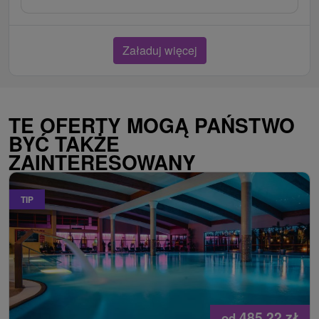
Załaduj więcej
TE OFERTY MOGĄ PAŃSTWO
BYĆ TAKŻE
ZAINTERESOWANY
TIP
485,22
zł
od