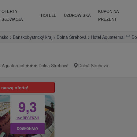
OFERTY
KUPON NA
HOTELE
UZDROWISKA
SŁOWACJA
PREZENT
nsko
Banskobystrický kraj
Dolná Strehová
Hotel Aquatermal *** D
l Aquatermal
★
★
★
Dolna Strehová
Dolná Strehová
 naszą ofertą!
9,3
152 RECENZJI
DOSKONAŁY