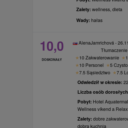
Zalety:
wellness, dieta
Wady:
hałas
10,0
AlenaJamrichová - 26.1
Tłumaczenie
★
10 Zakwaterowanie
★
1
DOSKONAŁY
★
10 Personel
★
5 Czysto
★
7.5 Sąsiedztwo
★
7.5 L
Odwiedził w okresie:
22
Liczba osób dorosłych /
Pobyt:
Hotel Aquatermal
Wellness víkend a Rela
Zalety:
dobre zakwaterow
dobra kuchnia