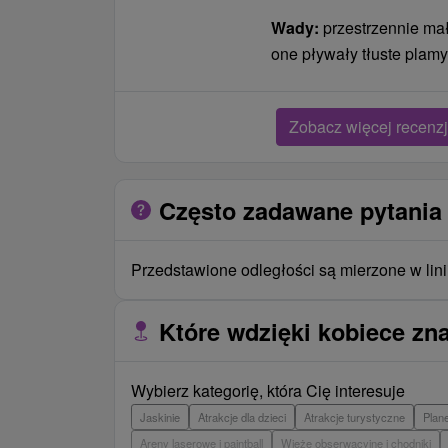
Wady:
przestrzennie ma
one pływały tłuste plamy
Zobacz więcej recenzj
Często zadawane pytania
Przedstawione odległości są mierzone w lini
Które wdzięki kobiece zna
Wybierz kategorię, która Cię interesuje
Jaskinie
Atrakcje dla dzieci
Atrakcje turystyczne
Plan
Areny laserowe i paintball
Wieże obserwacyjne i chodniki