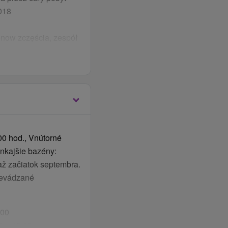
2018
ionow
zczęścia
,
zespół
ne fajerwerki
t po północy, przekąski
ieczornych
INEKAFE 01.01.2019
łatne usługi i posiłki.
00 hod., Vnútorné
tnie.
onkajšie bazény:
až začiatok septembra.
revádzané
.00
tu:
10.00