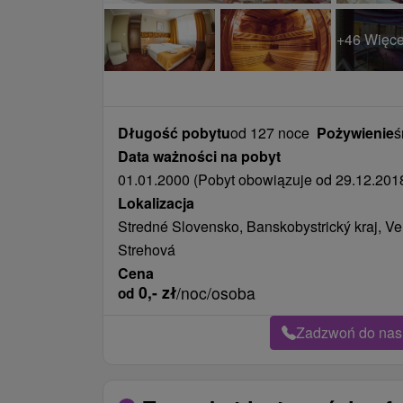
+46 Więce
Długość pobytu
od 127 noce
Pożywienie
ś
Data ważności na pobyt
01.01.2000 (Pobyt obowiązuje od 29.12.2018
Lokalizacja
Stredné Slovensko, Banskobystrický kraj, Veľ
Strehová
Cena
0,-
zł
/noc/osoba
od
Zadzwoń do nas 