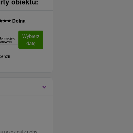
rty obiektu:
★
★
★
Dolna
Wybierz
formacje o
clegowym
datę
cenzji
a przez cały pobyt