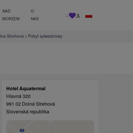
NAD
O
MORZEM
NAS
olna Strehová
Pobyt sylwestrowy
Hotel Aquatermal
Hlavná 320
991 02 Dolná Strehová
Slovenská republika