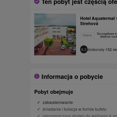
Ten pobyt jest częścią ofe
Hotel Aquatermal
Strehová
Szczegółowe in
Galeria
obiekcie no
9,3
doskonały
·
152 re
Informacja o pobycie
Pobyt obejmuje
zakwaterowanie
śniadanie i kolacja w formie bufetu
nieograniczony dostęp do wellness & sp