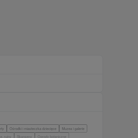
rty
Ośrodki i miasteczka dziecięce
Muzea i galerie
e, ruiny
Skanseny
Ogrody botaniczne