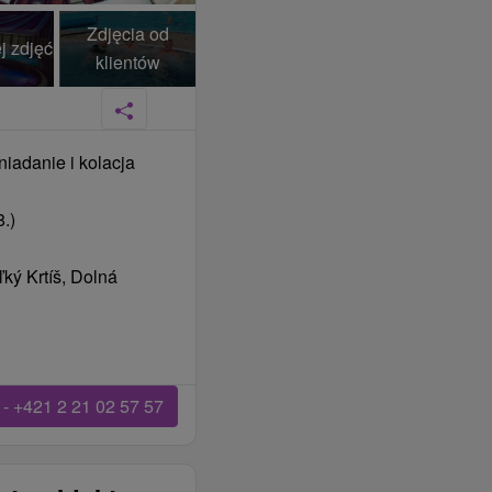
Zdjęcia od
j zdjęć
klientów
niadanie i kolacja
.)
ký Krtíš, Dolná
- +421 2 21 02 57 57