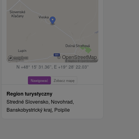
© OpenStreetMap
N +48° 15' 31.36'', E +19° 28' 22.03''
Nawigować
Zobacz mapę
Region turystyczny
Stredné Slovensko, Novohrad,
Banskobystrický kraj, Poiplie