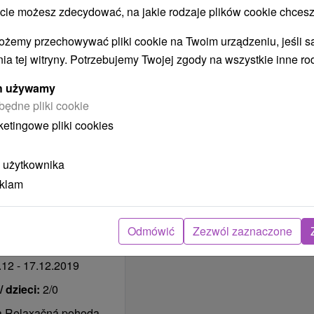
 jest to możliwe ze
 możesz zdecydować, na jakie rodzaje plików cookie chcesz
.10 - 17.10.2025
 dzieci:
2/0
ożemy przechowywać pliki cookie na Twoim urządzeniu, jeśli s
ia tej witryny. Potrzebujemy Twojej zgody na wszystkie inne ro
anie pod Tatrami v
zénmi a rôznymi
ych używamy
będne pliki cookie
ketingowe pliki cookies
 użytkownika
 z Tłumaczem Google
eklam
0 Abordaż
ość
★
5 Sąsiedztwo
Odmówić
Zezwól zaznaczone
kości
12 - 17.12.2019
 dzieci:
2/0
a Relaxačná pohoda