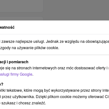
a.
nie.
wyżywienie w
n pobyt?
st wybór świetnych dań
watność
 bufetowych – kolacje
tnie zaproponuje
zawsze najlepsze usługi. Jednak ze względu na obowiązując
 czym przyczynia się do
 zgody na używanie plików cookie.
wania się
ież Lobby bar, w
acji i pomiarach
jakościowych win
eje się na stronach internetowych oraz móc dostosować oferty 
olowych i
usługi firmy Google
.
ważonym smaku i
 z Tłumaczem Google
jami poszukiwanej
e?
0 Abordaż
 pliki tekstowe, które mogą być wykorzystywane przez strony int
tość
ené a nestrážené.
i przez użytkownika. Dzięki plikom cookie możemy oferować Ci
kalizacja
okoje połączenie LAN
 szukasz i chcesz znaleźć.
kości