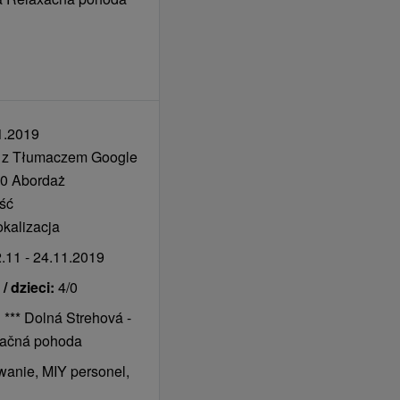
1.2019
 z Tłumaczem Google
0 Abordaż
ść
okalizacja
.11 - 24.11.2019
 dzieci:
4/0
 *** Dolná Strehová -
xačná pohoda
anie, MIY personel,