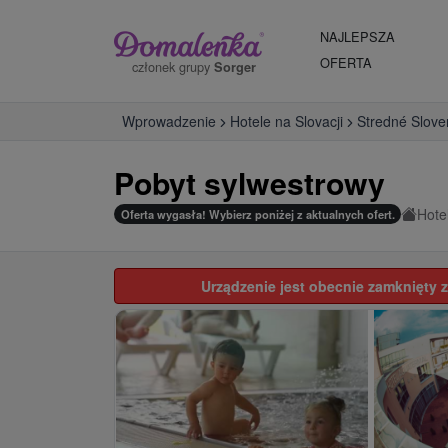
NAJLEPSZA
OFERTA
członek grupy
Sorger
Wprowadzenie
Hotele na Slovacji
Stredné Slove
Pobyt sylwestrowy
Hote
Oferta wygasła! Wybierz poniżej z aktualnych ofert.
Urządzenie jest obecnie zamknięty z