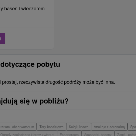
ły basen i wieczorem
i
 dotyczące pobytu
i prostej, rzeczywista długość podróży może być inna.
jdują się w pobliżu?
etarium i obserwatorium
Tory bobslejowe
Kolejki linowe
Atrakcje z adrenaliną
Spo
Ogrody zoologiczne i fermy zwierząt
Escaperoom
Aquaparki, baseny
Zamki, pałac