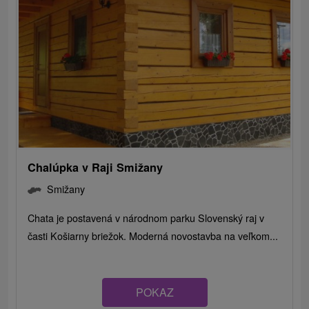
Chalúpka v Raji Smižany
Smižany
Chata je postavená v národnom parku Slovenský raj v
časti Košiarny briežok. Moderná novostavba na veľkom...
POKAZ