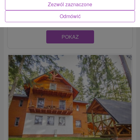
Chata v krásnom prostredí Slovenského raja, v
Zezwól zaznaczone
rekreačnej oblasti Košiarny Briežok, ponúka útulne...
Odmówić
POKAZ