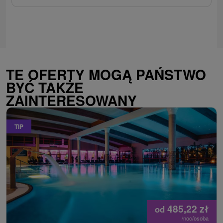
TE OFERTY MOGĄ PAŃSTWO
BYĆ TAKŻE
ZAINTERESOWANY
TIP
485,22
zł
od
/noc/osoba