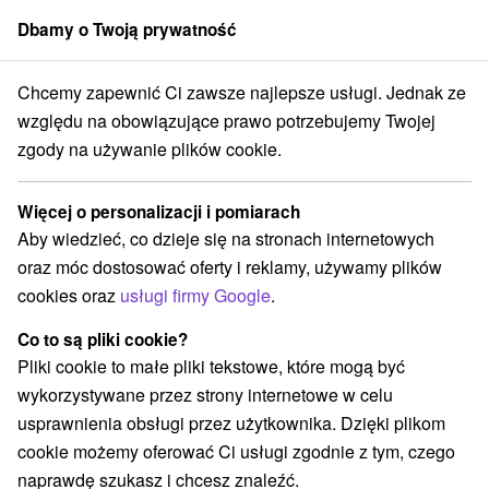
Dbamy o Twoją prywatność
członek grupy
Sorger
Chcemy zapewnić Ci zawsze najlepsze usługi. Jednak ze
Drevenice
Východné Slovensko
Košický kraj
Smižany
względu na obowiązujące prawo potrzebujemy Twojej
zgody na używanie plików cookie.
Najtańsze drevenice Smižany
Więcej o personalizacji i pomiarach
Kategorie
Aby wiedzieć, co dzieje się na stronach internetowych
oraz móc dostosować oferty i reklamy, używamy plików
Wszystkie kategorie
Hotele na Slovacji
(1)
cookies oraz
usługi firmy Google
.
Apartmány
Chaty na prenájom
Drevenice
(3)
(19)
(3)
Penzióny
Priváty
(8)
(2)
Co to są pliki cookie?
Pliki cookie to małe pliki tekstowe, które mogą być
wykorzystywane przez strony internetowe w celu
Wybierz lokalizację lub datę
usprawnienia obsługi przez użytkownika. Dzięki plikom
cookie możemy oferować Ci usługi zgodnie z tym, czego
O
NAJDROŻSZE
NA PODSTAWIE OCEN
NAJTAŃSZE
naprawdę szukasz i chcesz znaleźć.