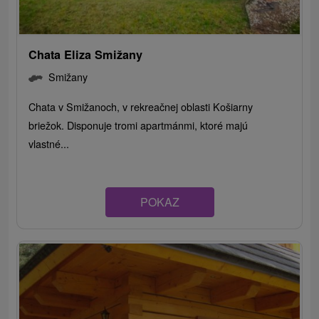
Chata Eliza Smižany
Smižany
Chata v Smižanoch, v rekreačnej oblasti Košiarny
briežok. Disponuje tromi apartmánmi, ktoré majú
vlastné...
POKAZ