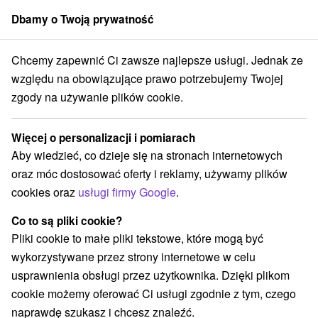
Dbamy o Twoją prywatność
członek grupy
Sorger
Chcemy zapewnić Ci zawsze najlepsze usługi. Jednak ze
Drevenice
Stredné Slovensko
Žilinský kraj
Liptovský Hrádok
względu na obowiązujące prawo potrzebujemy Twojej
zgody na używanie plików cookie.
Luksusowe drevenice Liptovský
Hrádok
Więcej o personalizacji i pomiarach
Aby wiedzieć, co dzieje się na stronach internetowych
Kategorie
oraz móc dostosować oferty i reklamy, używamy plików
cookies oraz
usługi firmy Google
.
Wszystkie kategorie
Hotele na Slovacji
(1)
Apartmány
Chaty na prenájom
Drevenice
(1)
(3)
(2)
Co to są pliki cookie?
Penzióny
Priváty
(1)
(2)
Pliki cookie to małe pliki tekstowe, które mogą być
wykorzystywane przez strony internetowe w celu
usprawnienia obsługi przez użytkownika. Dzięki plikom
Wybierz lokalizację lub datę
cookie możemy oferować Ci usługi zgodnie z tym, czego
naprawdę szukasz i chcesz znaleźć.