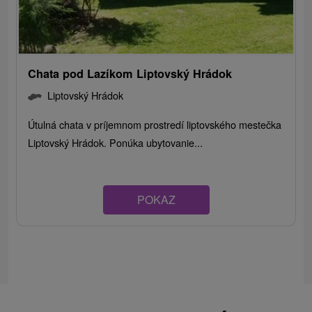
Chata pod Lazíkom Liptovský Hrádok
Liptovský Hrádok
Útulná chata v príjemnom prostredí liptovského mestečka
Liptovský Hrádok. Ponúka ubytovanie...
POKAZ