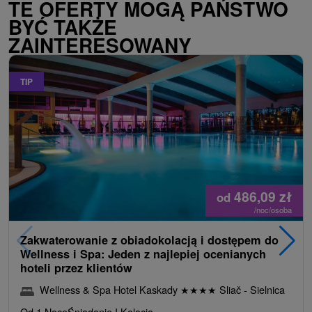
TE OFERTY MOGĄ PAŃSTWO
BYĆ TAKŻE
ZAINTERESOWANY
TIP
486,09
zł
od
/noc/osoba
Zakwaterowanie z obiadokolacją i dostępem do
Wellness i Spa: Jeden z najlepiej ocenianych
hoteli przez klientów
Wellness & Spa Hotel Kaskady
★
★
★
★
Sliač - Sielnica
Od 1 Noce
Śniadanie I Kolacja