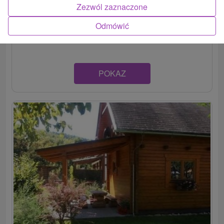
Zezwól zaznaczone
Chata Laurinka je krásna a priestranná chata v čarovnom
Odmówić
mestečku na Liptove, v Liptovskom Hrádku. Ponúka...
POKAZ