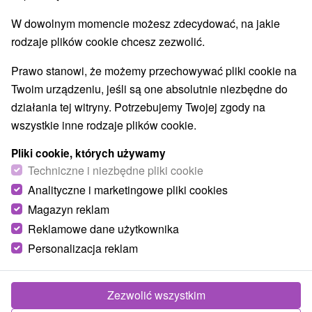
NAJTAŃSZE
NA PODSTAWIE OCENY
NAJDROŻSZE
W dowolnym momencie możesz zdecydować, na jakie
rodzaje plików cookie chcesz zezwolić.
Prawo stanowi, że możemy przechowywać pliki cookie na
Twoim urządzeniu, jeśli są one absolutnie niezbędne do
działania tej witryny. Potrzebujemy Twojej zgody na
wszystkie inne rodzaje plików cookie.
Pliki cookie, których używamy
Techniczne i niezbędne pliki cookie
Analityczne i marketingowe pliki cookies
Magazyn reklam
Reklamowe dane użytkownika
Personalizacja reklam
Chata Laurinka Liptovský Hrádok
Zezwolić wszystkim
Liptovský Hrádok