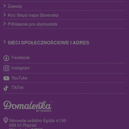
Zawody
Kvíz Slepá mapa Slovenska
Prihlásenie pre ubytovateľa
SIECI SPOŁECZNOŚCIOWE I ADRES
Facebook
Instagram
YouTube
TikTok
Námestie svätého Egídia 41/95
058 01 Poprad