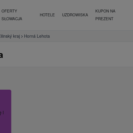
OFERTY
KUPON NA
HOTELE
UZDROWISKA
SŁOWACJA
PREZENT
ilinský kraj
Horná Lehota
a
ę lub nazwę hotelu.