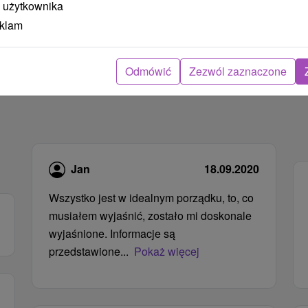
 użytkownika
eklam
Odmówić
Zezwól zaznaczone
Jan
18.09.2020
Wszystko jest w idealnym porządku, to, co
musiałem wyjaśnić, zostało mi doskonale
wyjaśnione. Informacje są
przedstawione...
Pokaż więcej