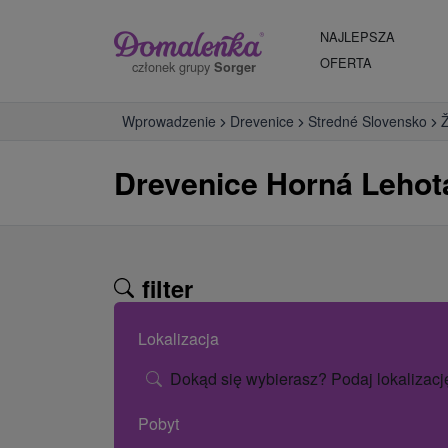
NAJLEPSZA
OFERTA
członek grupy
Sorger
Wprowadzenie
Drevenice
Stredné Slovensko
Ž
Drevenice Horná Lehot
filter
Lokalizacja
Dokąd się wybierasz? Podaj lokalizacj
Pobyt