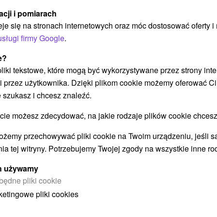
acji i pomiarach
eje się na stronach internetowych oraz móc dostosować oferty 
usługi firmy Google
.
ł
404,77
zł
od
e?
ba
/noc/osoba
 pliki tekstowe, które mogą być wykorzystywane przez strony int
i przez użytkownika. Dzięki plikom cookie możemy oferować Ci
Intensywny pobyt MINI RELAX:
 szukasz i chcesz znaleźć.
z
Szybka i skuteczna ucieczka od
stresu
 możesz zdecydować, na jakie rodzaje plików cookie chcesz
Hotel Flóra
★
★
★
Trenczańskie Teplice
O
ożemy przechowywać pliki cookie na Twoim urządzeniu, jeśli s
Od 2 Noce
Śniadanie I Kolacja
P
ia tej witryny. Potrzebujemy Twojej zgody na wszystkie inne ro
Relaksujący pobyt z 2 zabiegami zabiegowymi i
k
wejściem do świata basenów i saun szybko
ych używamy
p
uzupełni Twoje siły i energię.
będne pliki cookie
ketingowe pliki cookies