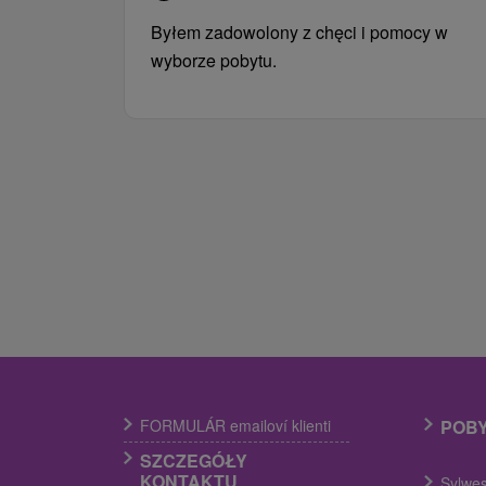
Byłem zadowolony z chęci i pomocy w
wyborze pobytu.
FORMULÁR emailoví klienti
POB
SZCZEGÓŁY
KONTAKTU
Sylwes