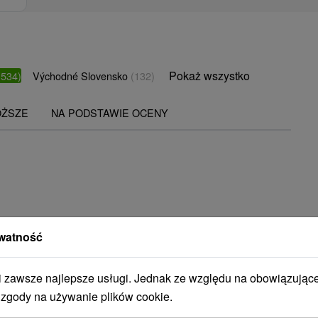
Pokaż wszystko
(534)
Východné Slovensko
(132)
OŻSZE
NA PODSTAWIE OCENY
watność
STWO BYĆ TAKŻE ZAINTERESO
zawsze najlepsze usługi. Jednak ze względu na obowiązując
 zgody na używanie plików cookie.