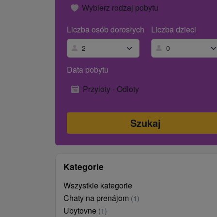
Wybierz rodzaj pobytu
Liczba osób dorosłych
Liczba dzieci
Data pobytu
Przyloty - Odloty
Kategorie
Wszystkie kategorie
Chaty na prenájom
(1)
Ubytovne
(1)