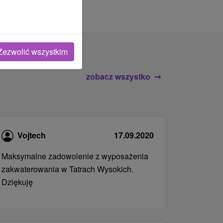
Zezwolić wszystkim
zobacz wszystko
Vojtech
17.09.2020
Maksymalne zadowolenie z wyposażenia
zakwaterowania w Tatrach Wysokich.
Dziękuję