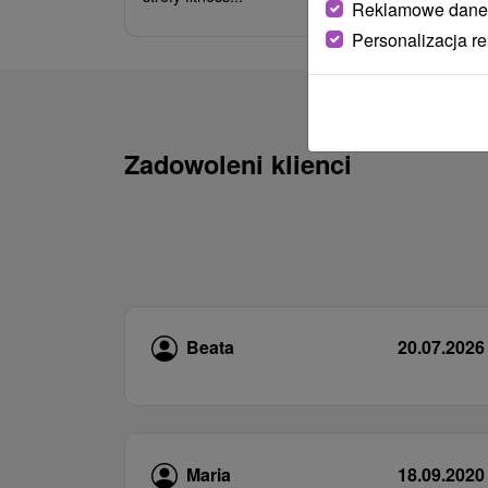
Reklamowe dane
Personalizacja r
Zadowoleni klienci
Beata
20.07.2026
Maria
18.09.2020