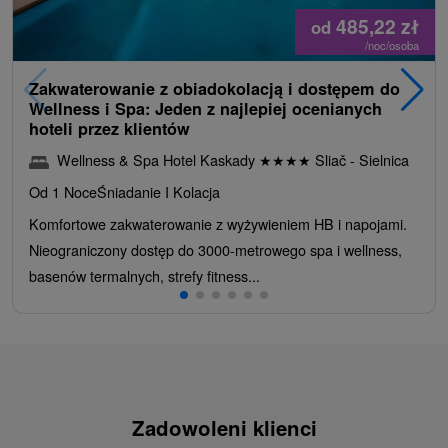
485,22
zł
od
/noc/osoba
Zakwaterowanie z obiadokolacją i dostępem do
Wellness i Spa: Jeden z najlepiej ocenianych
hoteli przez klientów
Wellness & Spa Hotel Kaskady
★
★
★
★
Sliač - Sielnica
Od 1 Noce
Śniadanie I Kolacja
Komfortowe zakwaterowanie z wyżywieniem HB i napojami.
Nieograniczony dostęp do 3000-metrowego spa i wellness,
basenów termalnych, strefy fitness...
Zadowoleni klienci