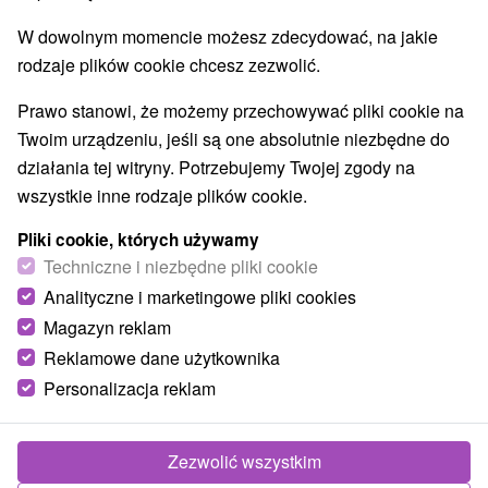
O
NAJDROŻSZE
NA PODSTAWIE OCEN
NAJTAŃSZE
W dowolnym momencie możesz zdecydować, na jakie
rodzaje plików cookie chcesz zezwolić.
Prawo stanowi, że możemy przechowywać pliki cookie na
Twoim urządzeniu, jeśli są one absolutnie niezbędne do
działania tej witryny. Potrzebujemy Twojej zgody na
wszystkie inne rodzaje plików cookie.
Pliki cookie, których używamy
Techniczne i niezbędne pliki cookie
Analityczne i marketingowe pliki cookies
Magazyn reklam
Reklamowe dane użytkownika
Personalizacja reklam
Chata u Gazdu Vitanová
Zezwolić wszystkim
Vitanová