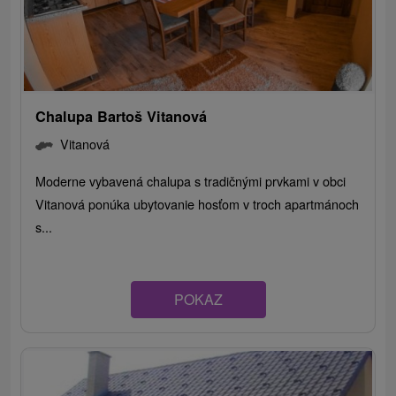
Chalupa Bartoš Vitanová
Vitanová
Moderne vybavená chalupa s tradičnými prvkami v obci
Vitanová ponúka ubytovanie hosťom v troch apartmánoch
s...
POKAZ