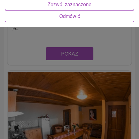
Zezwól zaznaczone
Chata v rekreačnej oblasti Oravice ponúka komfortné
Odmówić
ubytovanie a relax vo vírivke alebo saune. Oddýchnuť si
je...
POKAZ