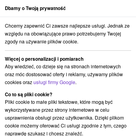
Dbamy o Twoją prywatność
członek grupy
Sorger
Chcemy zapewnić Ci zawsze najlepsze usługi. Jednak ze
Chaty na prenájom
Stredné Slovensko
Žilinský kraj
Vitanová
względu na obowiązujące prawo potrzebujemy Twojej
zgody na używanie plików cookie.
Najtańsze chaty na prenájom
Vitanová
Więcej o personalizacji i pomiarach
Aby wiedzieć, co dzieje się na stronach internetowych
Kategorie
oraz móc dostosować oferty i reklamy, używamy plików
cookies oraz
usługi firmy Google
.
Wszystkie kategorie
Hotele na Slovacji
(1)
Chaty na prenájom
Drevenice
Penzióny
(3)
(3)
(12)
Co to są pliki cookie?
Priváty
(3)
Pliki cookie to małe pliki tekstowe, które mogą być
wykorzystywane przez strony internetowe w celu
usprawnienia obsługi przez użytkownika. Dzięki plikom
Wybierz lokalizację lub datę
cookie możemy oferować Ci usługi zgodnie z tym, czego
naprawdę szukasz i chcesz znaleźć.