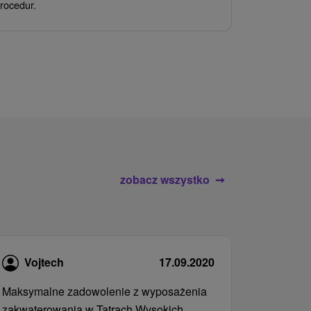
rocedur.
wrażeń poby
atrakcje wod
zobacz wszystko
Vojtech
17.09.2020
Maksymalne zadowolenie z wyposażenia
zakwaterowania w Tatrach Wysokich.