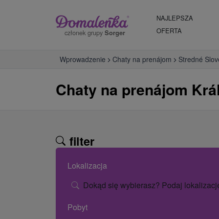
NAJLEPSZA
OFERTA
członek grupy
Sorger
Wprowadzenie
Chaty na prenájom
Stredné Slo
Chaty na prenájom Král
filter
Lokalizacja
Dokąd się wybierasz? Podaj lokalizacj
Pobyt