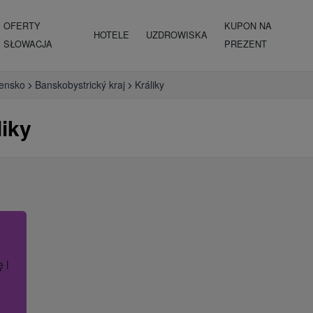
OFERTY
KUPON NA
HOTELE
UZDROWISKA
SŁOWACJA
PREZENT
vensko
Banskobystrický kraj
Králiky
iky
ę lub nazwę hotelu.