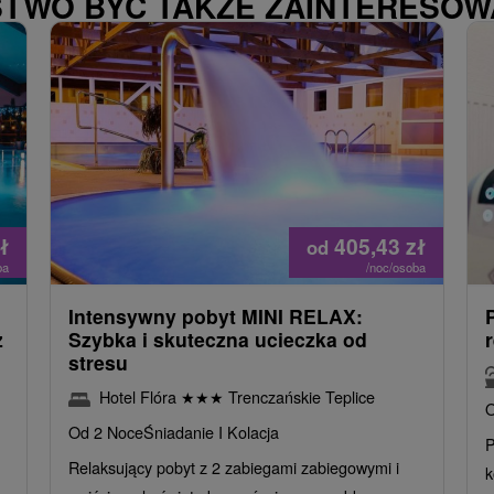
STWO BYĆ TAKŻE ZAINTERESO
ł
405,43
zł
od
ba
/noc/osoba
Intensywny pobyt MINI RELAX:
z
Szybka i skuteczna ucieczka od
stresu
Hotel Flóra
★
★
★
Trenczańskie Teplice
O
Od 2 Noce
Śniadanie I Kolacja
P
Relaksujący pobyt z 2 zabiegami zabiegowymi i
k