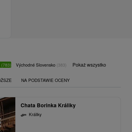
Pokaż wszystko
o
(783)
Východné Slovensko
(383)
OŻSZE
NA PODSTAWIE OCENY
Chata Borinka Králiky
Králiky