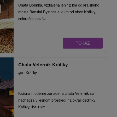
Chata Borinka, vzdialená len 12 km od krajského
mesta Banská Bystrica a 2 km od obce Králiky,
celoročne pozíva...
POKAZ
Chata Veterník Králiky
Králiky
Krásna moderne zariadená chata Veterník sa
nachádza v lesnom prostredí na okraji dedinky
Králiky, iba 1 km...