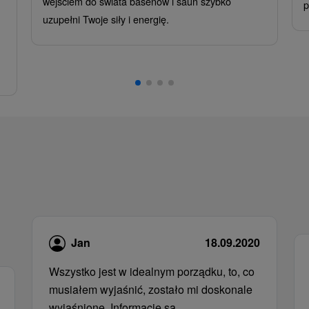
wejściem do świata basenów i saun szybko
p
uzupełni Twoje siły i energię.
Jan
18.09.2020
Wszystko jest w idealnym porządku, to, co
musiałem wyjaśnić, zostało mi doskonale
wyjaśnione. Informacje są