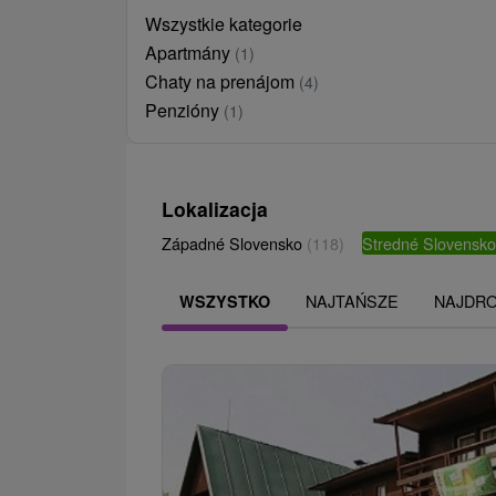
Wszystkie kategorie
Apartmány
(1)
Chaty na prenájom
(4)
Penzióny
(1)
Lokalizacja
Západné Slovensko
(118)
Stredné Slovensk
NAJTAŃSZE
NAJDR
WSZYSTKO