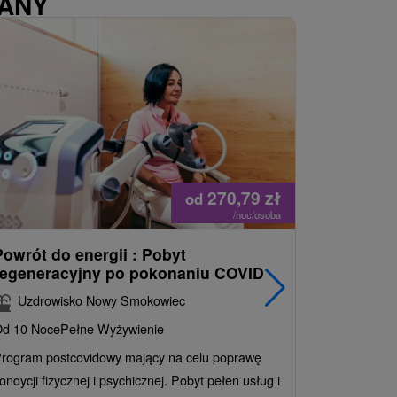
WANY
270,79
zł
od
/noc/osoba
Powrót do energii : Pobyt
Najlepiej
regeneracyjny po pokonaniu COVID
najpopul
korzystn
Uzdrowisko Nowy Smokowiec
INCLUSI
d 10 Noce
Pełne Wyżywienie
Grand 
rogram postcovidowy mający na celu poprawę
Od 2 Noce
A
ondycji fizycznej i psychicznej. Pobyt pełen usług i
Ciesz się z