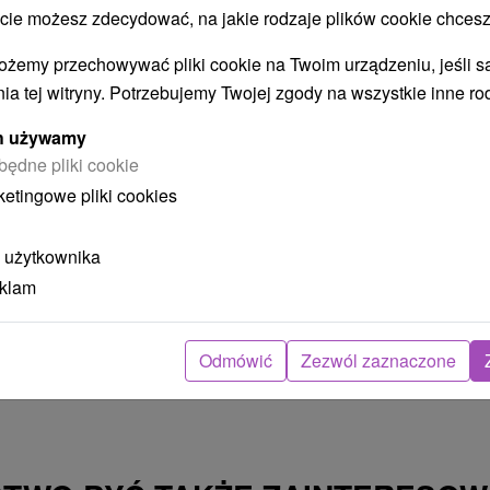
 możesz zdecydować, na jakie rodzaje plików cookie chcesz
Chata na Králikoch Králiky
ożemy przechowywać pliki cookie na Twoim urządzeniu, jeśli s
Králiky
ia tej witryny. Potrzebujemy Twojej zgody na wszystkie inne ro
ych używamy
Chata v tichom lesnom prostredí v čarovnej obci
będne pliki cookie
Králiky zaručuje dokonalý pokoj a oddych všetkým
ketingowe pliki cookies
svojim...
 użytkownika
eklam
POKAZ
Odmówić
Zezwól zaznaczone