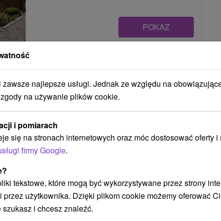
POKAZ
watność
Chata Králiky
Králiky
zawsze najlepsze usługi. Jednak ze względu na obowiązując
 zgody na używanie plików cookie.
acji i pomiarach
Krásna moderne zariadená rodinná chata priamo
eje się na stronach internetowych oraz móc dostosować oferty 
v obci Králiky ponúka pre svojich hostí celoročné...
usługi firmy Google
.
e?
 pliki tekstowe, które mogą być wykorzystywane przez strony int
POKAZ
i przez użytkownika. Dzięki plikom cookie możemy oferować Ci
 szukasz i chcesz znaleźć.