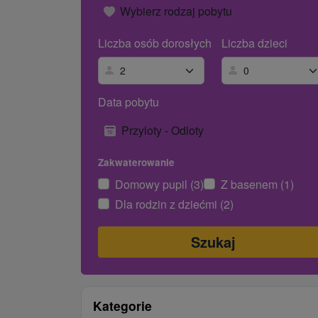
Wybierz rodzaj pobytu
Liczba osób dorosłych
Liczba dzieci
Data pobytu
Przyloty - Odloty
Zakwaterowanie
Domowy pupil (3)
Z basenem (1)
Dla rodzin z dziećmi (2)
Kategorie