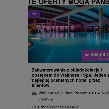
TE OFERTY MOGĄ PAŃ
TIP
486,09
z
od
/noc/oso
Zakwaterowanie z obiadokolacją i
dostępem do Wellness i Spa: Jeden 
najlepiej ocenianych hoteli przez
klientów
Wellness & Spa Hotel Kaskady
★
★
★
★
Sliač
- Sielnica
Od 1 Noce
Śniadanie I Kolacja