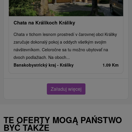
Chata na Králikoch Králiky
Chata v tichom lesnom prostredí v čarovnej obci Králiky
zaručuje dokonalý pokoj a oddych všetkým svojim
návštevníkom. Celoročne sa tu možno ubytovať na
dvoch podlažiach. Na oboch...
Banskobystrický kraj -
Králiky
1.09 Km
Załaduj więcej
TE OFERTY MOGĄ PAŃSTWO
BYĆ TAKŻE