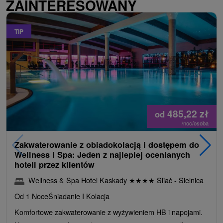
ZAINTERESOWANY
TIP
485,22
zł
od
/noc/osoba
Zakwaterowanie z obiadokolacją i dostępem do
Wellness i Spa: Jeden z najlepiej ocenianych
hoteli przez klientów
Wellness & Spa Hotel Kaskady
★
★
★
★
Sliač - Sielnica
Od 1 Noce
Śniadanie I Kolacja
Komfortowe zakwaterowanie z wyżywieniem HB i napojami.