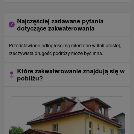
Najczęściej zadawane pytania
dotyczące zakwaterowania
Przedstawione odległości są mierzone w linii prostej,
rzeczywista długość podróży może być inna.
Które zakwaterowanie znajdują się w
pobliżu?