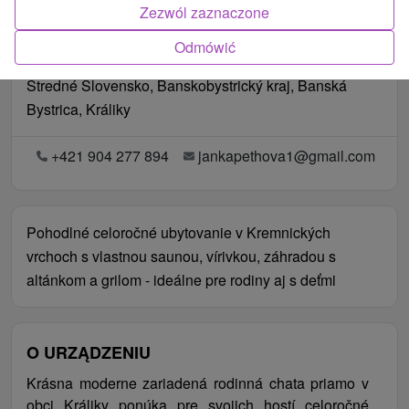
Zezwól zaznaczone
Odmówić
Lokalizacja
Stredné Slovensko, Banskobystrický kraj, Banská
Bystrica, Králiky
+421 904 277 894
jankapethova1@gmail.com
Pohodlné celoročné ubytovanie v Kremnických
vrchoch s vlastnou saunou, vírivkou, záhradou s
altánkom a grilom - ideálne pre rodiny aj s deťmi
O URZĄDZENIU
Krásna moderne zariadená rodinná chata priamo v
obci Králiky ponúka pre svojich hostí celoročné