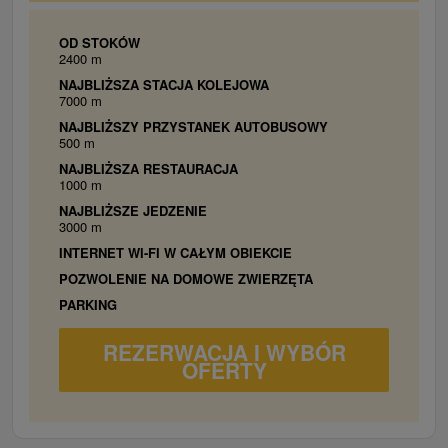
Kuchyňa
: plynový sporák, plynová rúra,
jedálenské posedenie, mraznička, chladnička,
OD STOKÓW
2400 m
rýchlovarná kanvica, mikrovlnná rúra.
NAJBLIŻSZA STACJA KOLEJOWA
Obývacia miestnosť
: balkón, krb / kachle,
7000 m
televízor, káblová tv, gauč, spoločenské hry +
NAJBLIŻSZY PRZYSTANEK AUTOBUSOWY
2x prístelka (gauč).
500 m
Kúpeľňa bez toalety
: sprchovací kút,
NAJBLIŻSZA RESTAURACJA
umývadlo, sušič na vlasy, stojan na sušenie
1000 m
prádla, uteráky, papuče, sauna, vírivka.
NAJBLIŻSZE JEDZENIE
3000 m
Samostatná toaleta.
INTERNET WI-FI W CAŁYM OBIEKCIE
POZWOLENIE NA DOMOWE ZWIERZĘTA
PARKING
REZERWACJA I WYBÓR
OFERTY