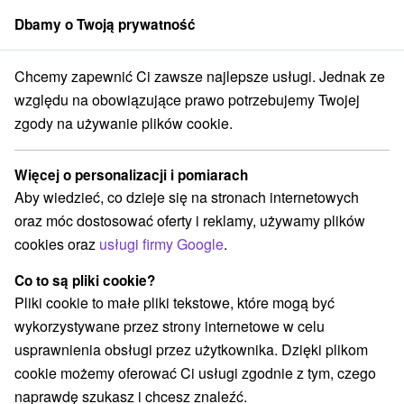
Dbamy o Twoją prywatność
członek grupy
Sorger
Chcemy zapewnić Ci zawsze najlepsze usługi. Jednak ze
Stredné Slovensko
Banskobystrický kraj
Králiky
Chata Králiky
względu na obowiązujące prawo potrzebujemy Twojej
zgody na używanie plików cookie.
Chata Králiky
Králiky
Więcej o personalizacji i pomiarach
Aby wiedzieć, co dzieje się na stronach internetowych
oraz móc dostosować oferty i reklamy, używamy plików
REZERWACJA I WYBÓR OFERTY
cookies oraz
usługi firmy Google
.
Skontaktuj się bezpośrednio z właścicielem.
Co to są pliki cookie?
Przejdź do lokalizacji
Pliki cookie to małe pliki tekstowe, które mogą być
wykorzystywane przez strony internetowe w celu
O URZĄDZENIA
SPRZĘT
usprawnienia obsługi przez użytkownika. Dzięki plikom
cookie możemy oferować Ci usługi zgodnie z tym, czego
naprawdę szukasz i chcesz znaleźć.