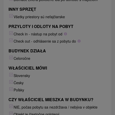
INNY SPRZĘT
Všetky priestory sú nefajčiarske
PRZYLOTY I ODLOTY NA POBYT
Check in - nástup na pobyt od
Check out - odhlásenie sa z pobytu do
BUDYNEK DZIAŁA
Celoročne
WŁAŚCICIEL MÓWI
Slovensky
Česky
Poľsky
CZY WŁAŚCICIEL MIESZKA W BUDYNKU?
NIE, počas pobytu sa nezdržiava / nebýva v objekte
Objekt je čiastočne oplotený