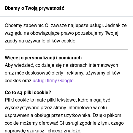
Dbamy o Twoją prywatność
członek grupy
Sorger
Chcemy zapewnić Ci zawsze najlepsze usługi. Jednak ze
Žilinský kraj
Nová Bystrica
Chata Včelín a Vyhňa Nová Bystrica
względu na obowiązujące prawo potrzebujemy Twojej
zgody na używanie plików cookie.
Chata Včelín a Vyhňa Nová
Bystrica
Więcej o personalizacji i pomiarach
Nová Bystrica
Aby wiedzieć, co dzieje się na stronach internetowych
oraz móc dostosować oferty i reklamy, używamy plików
cookies oraz
usługi firmy Google
.
REZERWACJA I WYBÓR OFERTY
Co to są pliki cookie?
Skontaktuj się bezpośrednio z właścicielem.
Pliki cookie to małe pliki tekstowe, które mogą być
Przejdź do lokalizacji
wykorzystywane przez strony internetowe w celu
usprawnienia obsługi przez użytkownika. Dzięki plikom
O URZĄDZENIA
SPRZĘT
cookie możemy oferować Ci usługi zgodnie z tym, czego
naprawdę szukasz i chcesz znaleźć.