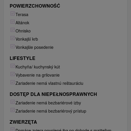
POWIERZCHOWNOŚĆ
Terasa
Altánok
Ohnisko
Vonkajší krb
Vonkajšie posedenie
LIFESTYLE
Kuchyňa/ kuchynský kút
Vybavenie na grilovanie
Zariadenie nemá vlastnú reštauráciu
DOSTĘP DLA NIEPEŁNOSPRAWNYCH
Zariadenie nemá bezbariérové izby
Zariadenie nemá bezbariérový prístup
ZWIERZĘTA
Domáce zviera povolené iba po dohode s majiteľom