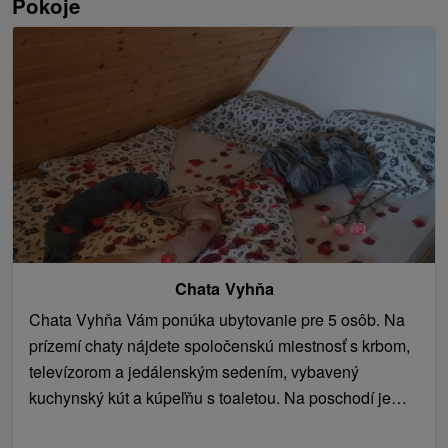
Pokoje
Chata Vyhňa
Chata Vyhňa Vám ponúka ubytovanie pre 5 osôb. Na
prízemí chaty nájdete spoločenskú miestnosť s krbom,
televízorom a jedálenským sedením, vybavený
kuchynský kút a kúpeľňu s toaletou. Na poschodí je
situovaná spálňa.