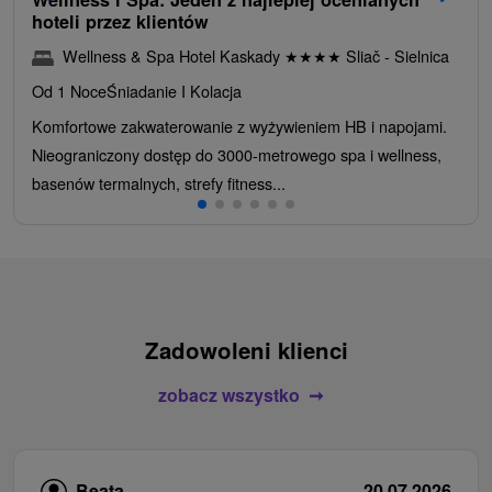
hoteli przez klientów
Wellness & Spa Hotel Kaskady
★
★
★
★
Sliač - Sielnica
Od 1 Noce
Śniadanie I Kolacja
Komfortowe zakwaterowanie z wyżywieniem HB i napojami.
Nieograniczony dostęp do 3000-metrowego spa i wellness,
basenów termalnych, strefy fitness...
Zadowoleni klienci
zobacz wszystko
Beata
20.07.2026