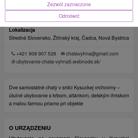
Zezwól zaznaczone
Odmówić
Lokalizacja
Stredné Slovensko, Žilinský kraj, Čadca, Nová Bystrica
+421 908 907 528
chatavyhna@gmail.com
ubytovanie-chata-vyhna5.webnode.sk/
Dve samostatné chaty v srdci Kysuckej vrchoviny –
útulné ubytovanie s krbom, altánkom, detským ihriskom
a malou farmou priamo pri objekte
O URZĄDZENIU