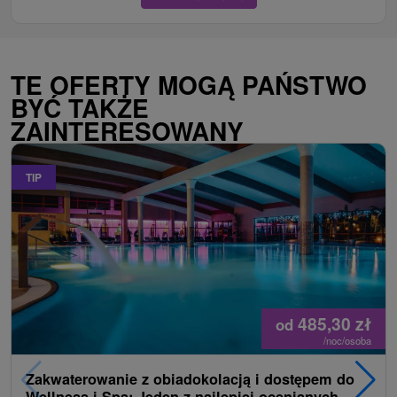
TE OFERTY MOGĄ PAŃSTWO
BYĆ TAKŻE
ZAINTERESOWANY
TIP
485,30
zł
od
/noc/osoba
Zakwaterowanie z obiadokolacją i dostępem do
Wellness i Spa: Jeden z najlepiej ocenianych