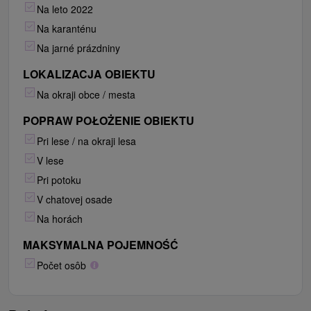
Na leto 2022
Na karanténu
Na jarné prázdniny
LOKALIZACJA OBIEKTU
Na okraji obce / mesta
POPRAW POŁOŻENIE OBIEKTU
Pri lese / na okraji lesa
V lese
Pri potoku
V chatovej osade
Na horách
MAKSYMALNA POJEMNOŚĆ
Počet osôb