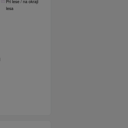
Pri lese / na okraji
lesa
M