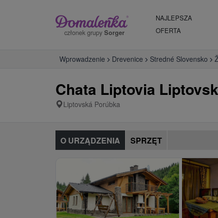
NAJLEPSZA
OFERTA
członek grupy
Sorger
Wprowadzenie
Drevenice
Stredné Slovensko
Ž
Chata Liptovia Liptovs
Liptovská Porúbka
O URZĄDZENIA
SPRZĘT