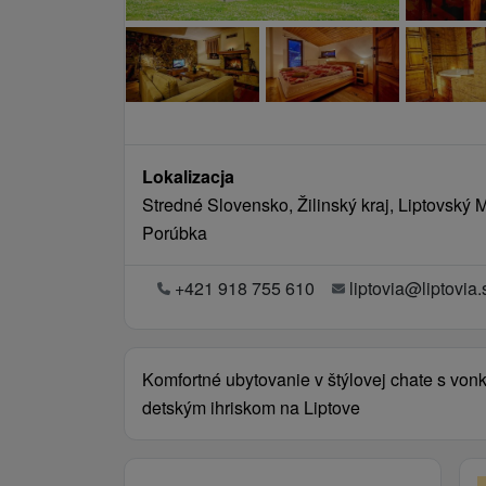
Lokalizacja
Stredné Slovensko, Žilinský kraj, Liptovský 
Porúbka
+421 918 755 610
liptovia@liptovia.
Komfortné ubytovanie v štýlovej chate s vo
detským ihriskom na Liptove