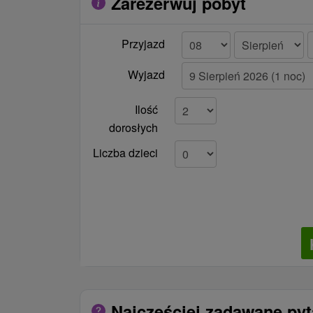
Zarezerwuj pobyt
Przyjazd
Wyjazd
Ilość
dorosłych
Liczba dzieci
Najczęściej zadawane py