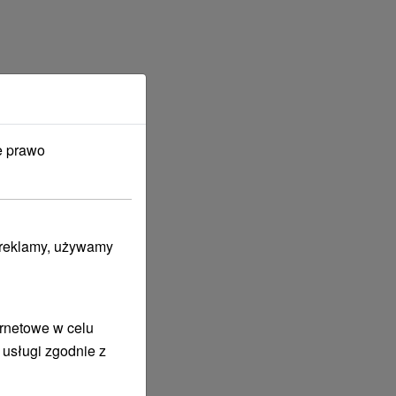
e prawo
i reklamy, używamy
ernetowe w celu
 usługi zgodnie z