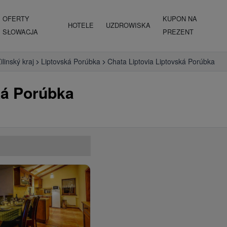
OFERTY
KUPON NA
HOTELE
UZDROWISKA
SŁOWACJA
PREZENT
ilinský kraj
Liptovská Porúbka
Chata Liptovia Liptovská Porúbka
ká Porúbka