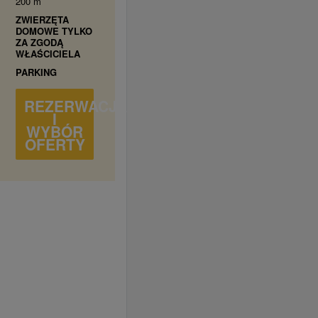
200 m
ZWIERZĘTA
DOMOWE TYLKO
ZA ZGODĄ
WŁAŚCICIELA
PARKING
REZERWACJA
I
WYBÓR
OFERTY