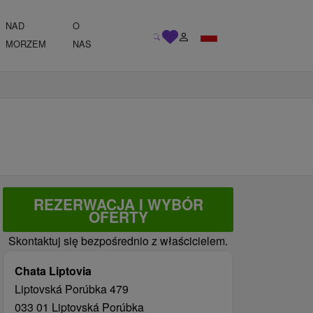
NAD
O
MORZEM
NAS
REZERWACJA I WYBÓR
OFERTY
Skontaktuj się bezpośrednio z właścicielem.
Chata Liptovia
Liptovská Porúbka 479
033 01 Liptovská Porúbka