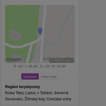
© OpenStreetMap
N +49° 1' 28.48'', E +19° 43' 34.99''
Nawigować
Zobacz mapę
Region turystyczny
Nízke Tatry, Liptov, v Tatrách, Severné
Slovensko, Žilinský kraj, Chočské vrchy