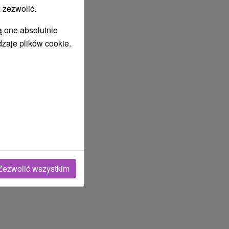
 zezwolić.
ą one absolutnie
dzaje plików cookie.
Zezwolić wszystkim