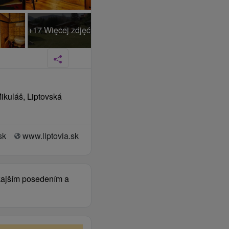
+17 Więcej zdjęć
Mikuláš, Liptovská
sk
www.liptovia.sk
nkajším posedením a