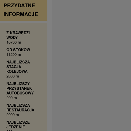
PRZYDATNE
INFORMACJE
Z KRAWĘDZI
WODY
10700 m
OD STOKÓW
11200 m
NAJBLIŻSZA
STACJA
KOLEJOWA
2000 m
NAJBLIŻSZY
PRZYSTANEK
AUTOBUSOWY
200 m
NAJBLIŻSZA
RESTAURACJA
2000 m
NAJBLIŻSZE
JEDZENIE