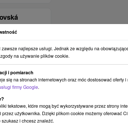
tovská
watność
ZAKWATEROWANIE
NYCH
JEST
zawsze najlepsze usługi. Jednak ze względu na obowiązując
ODPOWIEDNIE DLA
 zgody na używanie plików cookie.
Pre turistov
Pre skupiny
acji i pomiarach
Pre náročných
eje się na stronach internetowych oraz móc dostosować oferty 
Pre štyroch
usługi firmy Google
.
Pre dvoch
e?
Pre rodiny s deťmi
 pliki tekstowe, które mogą być wykorzystywane przez strony int
ZAKWATEROWANIE
i przez użytkownika. Dzięki plikom cookie możemy oferować Ci
JEST
 szukasz i chcesz znaleźć.
ODPOWIEDNIE DLA