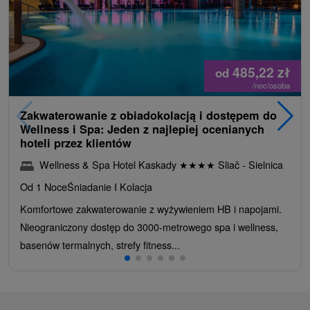
485,22
zł
od
/noc/osoba
Zakwaterowanie z obiadokolacją i dostępem do
Wellness i Spa: Jeden z najlepiej ocenianych
hoteli przez klientów
Wellness & Spa Hotel Kaskady
★
★
★
★
Sliač - Sielnica
Od 1 Noce
Śniadanie I Kolacja
Komfortowe zakwaterowanie z wyżywieniem HB i napojami.
Nieograniczony dostęp do 3000-metrowego spa i wellness,
basenów termalnych, strefy fitness...