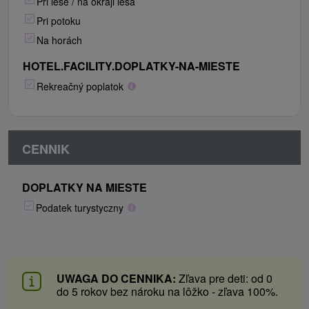
Pri lese / na okraji lesa
Pri potoku
Na horách
HOTEL.FACILITY.DOPLATKY-NA-MIESTE
Rekreačný poplatok
CENNIK
DOPLATKY NA MIESTE
Podatek turystyczny
UWAGA DO CENNIKA:
Zľava pre deti: od 0
do 5 rokov bez nároku na lôžko - zľava 100%.