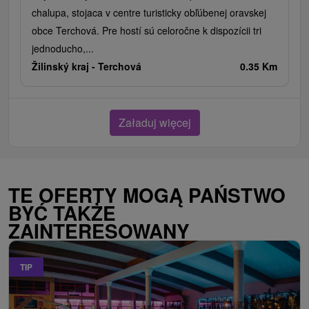
chalupa, stojaca v centre turisticky obľúbenej oravskej
obce Terchová. Pre hostí sú celoročne k dispozícii tri
jednoducho,...
Žilinský kraj -
Terchová
0.35 Km
Załaduj więcej
TE OFERTY MOGĄ PAŃSTWO
BYĆ TAKŻE
ZAINTERESOWANY
TIP