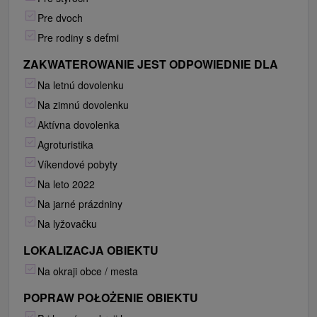
Pre dvoch
Pre rodiny s deťmi
ZAKWATEROWANIE JEST ODPOWIEDNIE DLA
Na letnú dovolenku
Na zimnú dovolenku
Aktívna dovolenka
Agroturistika
Víkendové pobyty
Na leto 2022
Na jarné prázdniny
Na lyžovačku
LOKALIZACJA OBIEKTU
Na okraji obce / mesta
POPRAW POŁOŻENIE OBIEKTU