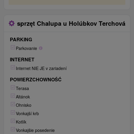
sprzęt Chalupa u Holúbkov Terchová
PARKING
Parkovanie
INTERNET
Internet NIE JE v zariadení
POWIERZCHOWNOŚĆ
Terasa
Altánok
Ohnisko
Vonkajší krb
Kotlík
Vonkajšie posedenie