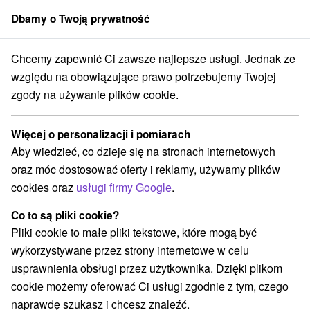
Dbamy o Twoją prywatność
członek grupy
Sorger
Chcemy zapewnić Ci zawsze najlepsze usługi. Jednak ze
edné Slovensko
Žilinský kraj
Jasná
Chalets Jasná Collection ****
względu na obowiązujące prawo potrzebujemy Twojej
zgody na używanie plików cookie.
Specjalne oferty - Chalets Jasná
Collection
★
★
★
★
Więcej o personalizacji i pomiarach
Jasná
Aby wiedzieć, co dzieje się na stronach internetowych
oraz móc dostosować oferty i reklamy, używamy plików
cookies oraz
usługi firmy Google
.
Przejdź do lokalizacji
Co to są pliki cookie?
Pliki cookie to małe pliki tekstowe, które mogą być
O URZĄDZENIA
SPECJALNE OFERTY
OPINIE
wykorzystywane przez strony internetowe w celu
usprawnienia obsługi przez użytkownika. Dzięki plikom
cookie możemy oferować Ci usługi zgodnie z tym, czego
naprawdę szukasz i chcesz znaleźć.
Lokalizacja
Stredné Slovensko, Žilinský kraj, Jasná