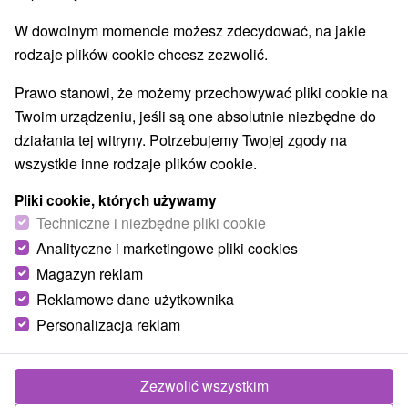
W dowolnym momencie możesz zdecydować, na jakie
Zadzwoń do nas - +421 2 21 02 57 57
rodzaje plików cookie chcesz zezwolić.
Prawo stanowi, że możemy przechowywać pliki cookie na
Twoim urządzeniu, jeśli są one absolutnie niezbędne do
TIP
działania tej witryny. Potrzebujemy Twojej zgody na
Akcia
wszystkie inne rodzaje plików cookie.
Pliki cookie, których używamy
Zniżka 4 %
Techniczne i niezbędne pliki cookie
Analityczne i marketingowe pliki cookies
398,81
zł
od
381,66
zł
od
Magazyn reklam
/noc/osoba
Reklamowe dane użytkownika
Personalizacja reklam
Luksusowy apartament górski w Jasnej:
Prywatne wellness, kominek, kolejki linowe i
aquaparki w cenie
Zezwolić wszystkim
Chalets Jasná Collection
★
★
★
★