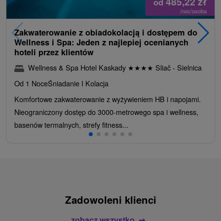
485,22
zł
od
/noc/osoba
Zakwaterowanie z obiadokolacją i dostępem do
Wellness i Spa: Jeden z najlepiej ocenianych
hoteli przez klientów
Wellness & Spa Hotel Kaskady
★
★
★
★
Sliač - Sielnica
Od 1 Noce
Śniadanie I Kolacja
Komfortowe zakwaterowanie z wyżywieniem HB i napojami.
Nieograniczony dostęp do 3000-metrowego spa i wellness,
basenów termalnych, strefy fitness...
Zadowoleni klienci
zobacz wszystko