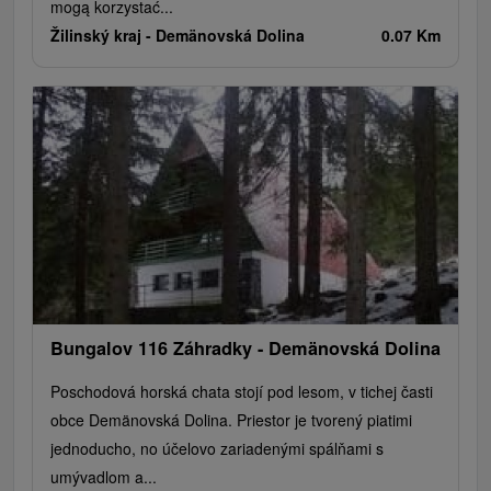
mogą korzystać...
Žilinský kraj -
Demänovská Dolina
0.07 Km
Bungalov 116 Záhradky - Demänovská Dolina
Poschodová horská chata stojí pod lesom, v tichej časti
obce Demänovská Dolina. Priestor je tvorený piatimi
jednoducho, no účelovo zariadenými spálňami s
umývadlom a...