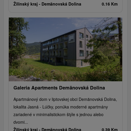
Žilinský kraj -
Demänovská Dolina
0.16 Km
Galeria Apartments Demänovská Dolina
Apartmánový dom v liptovskej obci Demänovská Dolina,
lokalita Jasná - Lúčky, ponúka moderné apartmány
zariadené v minimalistickom štýle s jednou alebo
dvomi...
Žilinský kraj -
Demänovská Dolina
0.39 Km