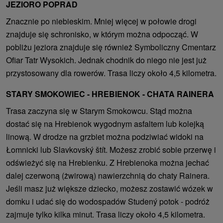
JEZIORO POPRAD
Znacznie po niebieskim. Mniej więcej w połowie drogi
znajduje się schronisko, w którym można odpocząć. W
pobliżu jeziora znajduje się również Symboliczny Cmentarz
Ofiar Tatr Wysokich. Jednak chodnik do niego nie jest już
przystosowany dla rowerów. Trasa liczy około 4,5 kilometra.
STARY SMOKOWIEC - HREBIENOK - CHATA RAINERA
Trasa zaczyna się w Starym Smokowcu. Stąd można
dostać się na Hrebienok wygodnym asfaltem lub kolejką
linową. W drodze na grzbiet można podziwiać widoki na
Łomnicki lub Slavkovský štít. Możesz zrobić sobie przerwę i
odświeżyć się na Hrebienku. Z Hrebienoka można jechać
dalej czerwoną (żwirową) nawierzchnią do chaty Rainera.
Jeśli masz już większe dziecko, możesz zostawić wózek w
domku i udać się do wodospadów Studený potok - podróż
zajmuje tylko kilka minut. Trasa liczy około 4,5 kilometra.