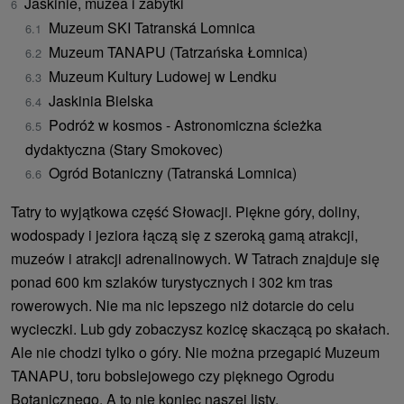
Jaskinie, muzea i zabytki
Muzeum SKI Tatranská Lomnica
Muzeum TANAPU (Tatrzańska Łomnica)
Muzeum Kultury Ludowej w Lendku
Jaskinia Bielska
Podróż w kosmos - Astronomiczna ścieżka
dydaktyczna (Stary Smokovec)
Ogród Botaniczny (Tatranská Lomnica)
Tatry to wyjątkowa część Słowacji. Piękne góry, doliny,
wodospady i jeziora łączą się z szeroką gamą atrakcji,
muzeów i atrakcji adrenalinowych. W Tatrach znajduje się
ponad 600 km szlaków turystycznych i 302 km tras
rowerowych. Nie ma nic lepszego niż dotarcie do celu
wycieczki. Lub gdy zobaczysz kozicę skaczącą po skałach.
Ale nie chodzi tylko o góry. Nie można przegapić Muzeum
TANAPU, toru bobslejowego czy pięknego Ogrodu
Botanicznego. A to nie koniec naszej listy.