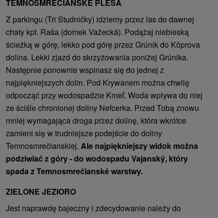
TEMNOSMREČIANSKE PLESÁ
Z parkingu (Tri Studničky) idziemy przez las do dawnej
chaty kpt. Raša (domek Važecká). Podążaj niebieską
ścieżką w górę, lekko pod górę przez Grúnik do Kôprova
dolina. Lekki zjazd do skrzyżowania poniżej Grúnika.
Następnie ponownie wspinasz się do jednej z
najpiękniejszych dolin. Pod Krywanem można chwilę
odpocząć przy wodospadzie Kmeť. Woda wpływa do niej
ze ściśle chronionej doliny Nefcerka. Przed Tobą znowu
mniej wymagająca droga przez dolinę, która wkrótce
zamieni się w trudniejsze podejście do doliny
Temnosmrečianskiej.
Ale najpiękniejszy widok można
podziwiać z góry - do wodospadu Vajanský, który
spada z Temnosmrečianské warstwy.
ZIELONE JEZIORO
Jest naprawdę bajeczny i zdecydowanie należy do