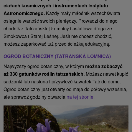
ciałach kosmicznych i instrumentach Instytutu
Astronomicznego.
Każdy mały miłośnik wszechświata
osiągnie wartość swoich pieniędzy. Prowadzi do niego
chodnik z Tatrzańskiej Łomnicy i asfaltowa droga ze
Smokowca i Starej Leśnej. Jeśli nie chcesz chodzić,
możesz zaparkować tuż przed ścieżką edukacyjną.
OGRÓD BOTANICZNY (TATRANSKÁ LOMNICA)
Najwyższy ogród botaniczny, w którym
można zobaczyć
aż 330 gatunków roślin tatrzańskich.
Możesz nawet kupić
sadzonki lub nasiona i przywieźć kawałek Tatr do domu.
Ogród botaniczny jest otwarty od maja do połowy września,
ale sprawdź godziny otwarcia
na tej stronie.