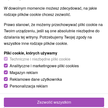
Margaréta Koklesová
30. 07. 2024
W dowolnym momencie możesz zdecydować, na jakie
Wysokie Tatry
,
Niskie Tatry
rodzaje plików cookie chcesz zezwolić.
Treść artykułu:
Prawo stanowi, że możemy przechowywać pliki cookie na
Twoim urządzeniu, jeśli są one absolutnie niezbędne do
Piesze wycieczki i spacery
działania tej witryny. Potrzebujemy Twojej zgody na
Lomnický štít
wszystkie inne rodzaje plików cookie.
Domek pod Rysmi
Pliki cookie, których używamy
Strba tarn
Techniczne i niezbędne pliki cookie
Długi wodospad
Analityczne i marketingowe pliki cookies
skaliste górskie jezioro
Magazyn reklam
Temnosmrečianske plesá
Reklamowe dane użytkownika
Zielone jezioro
Personalizacja reklam
Wycieczki z wózkiem lub trasy dla osób o ograniczonej
sprawności ruchowej
Jezioro Poprad
Zezwolić wszystkim
Stary Smokowiec - Hrebienok - chata Rainera