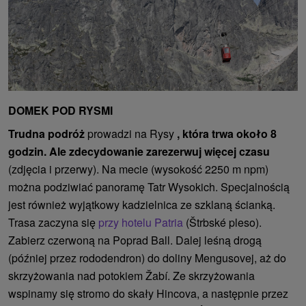
DOMEK POD RYSMI
Trudna podróż
prowadzi na Rysy
, która trwa około 8
godzin.
Ale zdecydowanie zarezerwuj więcej czasu
(zdjęcia i przerwy). Na mecie (wysokość 2250 m npm)
można podziwiać panoramę Tatr Wysokich. Specjalnością
jest również wyjątkowy kadzielnica ze szklaną ścianką.
Trasa zaczyna się
przy hotelu Patria
(Štrbské pleso).
Zabierz czerwoną na Poprad Ball. Dalej leśną drogą
(później przez rododendron) do doliny Mengusovej, aż do
skrzyżowania nad potokiem Žabí. Ze skrzyżowania
wspinamy się stromo do skały Hincova, a następnie przez