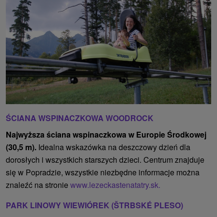
ŚCIANA WSPINACZKOWA WOODROCK
Najwyższa ściana wspinaczkowa w Europie Środkowej
(30,5 m).
Idealna wskazówka na deszczowy dzień dla
dorosłych i wszystkich starszych dzieci. Centrum znajduje
się w Popradzie, wszystkie niezbędne informacje można
znaleźć na stronie
www.lezeckastenatatry.sk.
PARK LINOWY WIEWIÓREK (ŠTRBSKÉ PLESO)