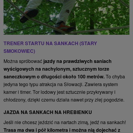
TRENER STARTU NA SANKACH (STARY
SMOKOWIEC)
Można spróbować
jazdy na prawdziwych saniach
wyścigowych na nachylonym, sztucznym torze
saneczkowym o długości około 100 metrów.
To chyba
jedyna tego typu atrakcja na Słowacji. Zawiera system
kamer i timer. Tor lodowy jest sztucznie przykrywany i
chłodzony, dzięki czemu działa nawet przy złej pogodzie.
JAZDA NA SANKACH NA HREBIENKU
Jeśli nie chcesz jeździć na nartach zimą, jedź na sankach!
Trasa ma dwa i pół kilometra i można nią dojechać z