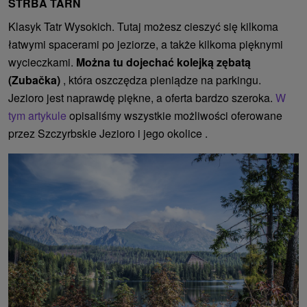
STRBA TARN
Klasyk Tatr Wysokich. Tutaj możesz cieszyć się kilkoma
łatwymi spacerami po jeziorze, a także kilkoma pięknymi
wycieczkami.
Można tu dojechać kolejką zębatą
(Zubačka)
, która oszczędza pieniądze na parkingu.
Jezioro jest naprawdę piękne, a oferta bardzo szeroka.
W
tym artykule
opisaliśmy wszystkie możliwości oferowane
przez Szczyrbskie Jezioro i jego okolice .