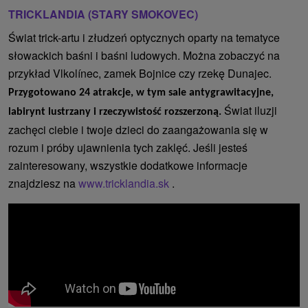
TRICKLANDIA (STARY SMOKOVEC)
Świat trick-artu i złudzeń optycznych oparty na tematyce
słowackich baśni i baśni ludowych. Można zobaczyć na
przykład Vlkolínec, zamek Bojnice czy rzekę Dunajec.
Przygotowano 24 atrakcje, w tym sale antygrawitacyjne,
Świat iluzji
labirynt lustrzany i rzeczywistość rozszerzoną.
zachęci ciebie i twoje dzieci do zaangażowania się w
rozum i próby ujawnienia tych zaklęć. Jeśli jesteś
zainteresowany, wszystkie dodatkowe informacje
znajdziesz na
www.tricklandia.sk
.