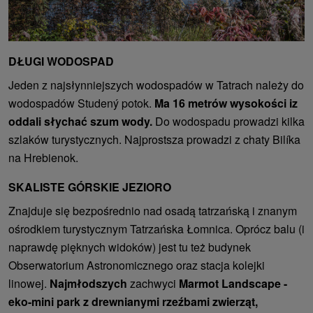
DŁUGI WODOSPAD
Jeden z najsłynniejszych wodospadów w Tatrach należy do
wodospadów Studený potok.
Ma 16 metrów wysokości iz
oddali słychać szum wody.
Do wodospadu prowadzi kilka
szlaków turystycznych. Najprostsza prowadzi z chaty Bilíka
na Hrebienok.
SKALISTE GÓRSKIE JEZIORO
Znajduje się bezpośrednio nad osadą tatrzańską i znanym
ośrodkiem turystycznym Tatrzańska Łomnica. Oprócz balu (i
naprawdę pięknych widoków) jest tu też budynek
Obserwatorium Astronomicznego oraz stacja kolejki
linowej.
Najmłodszych
zachwyci
Marmot Landscape -
eko-mini park z drewnianymi rzeźbami zwierząt,