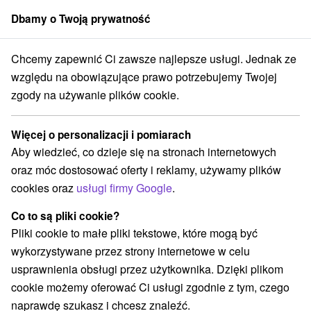
Dbamy o Twoją prywatność
członek grupy
Sorger
Chcemy zapewnić Ci zawsze najlepsze usługi. Jednak ze
Blog
Gdzie na wycieczkę w Tatry
względu na obowiązujące prawo potrzebujemy Twojej
GDZIE NA WYCIECZKĘ W
zgody na używanie plików cookie.
TATRY
Więcej o personalizacji i pomiarach
Aby wiedzieć, co dzieje się na stronach internetowych
oraz móc dostosować oferty i reklamy, używamy plików
cookies oraz
usługi firmy Google
.
Co to są pliki cookie?
Pliki cookie to małe pliki tekstowe, które mogą być
wykorzystywane przez strony internetowe w celu
usprawnienia obsługi przez użytkownika. Dzięki plikom
cookie możemy oferować Ci usługi zgodnie z tym, czego
naprawdę szukasz i chcesz znaleźć.