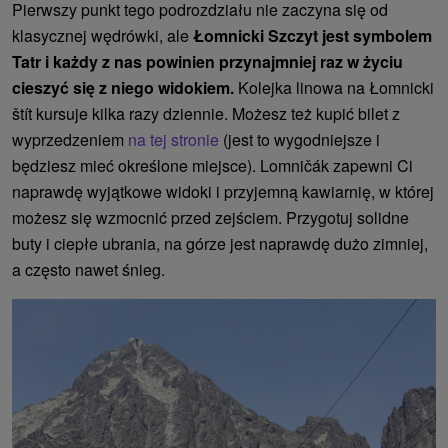
Pierwszy punkt tego podrozdziału nie zaczyna się od
klasycznej wędrówki, ale
Łomnicki Szczyt jest symbolem
Tatr i każdy z nas powinien przynajmniej raz w życiu
cieszyć się z niego widokiem.
Kolejka linowa na Łomnicki
štít kursuje kilka razy dziennie. Możesz też kupić bilet z
wyprzedzeniem
na tej stronie
(jest to wygodniejsze i
będziesz mieć określone miejsce). Lomničák zapewni Ci
naprawdę wyjątkowe widoki i przyjemną kawiarnię, w której
możesz się wzmocnić przed zejściem. Przygotuj solidne
buty i ciepłe ubrania, na górze jest naprawdę dużo zimniej,
a często nawet śnieg.