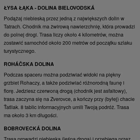
ŁYSA ŁĄKA - DOLINA BIELOVODSKÁ
Podążaj niebieską przez jedną z największych dolin w
Tatrach. Chodnik ma żwirową nawierzchnię, która prowadzi
do polnej drogi. Trasa liczy około 4 kilometrów, można
zostawić samochód około 200 metrów od początku szlaku
turystycznego.
ROHÁČSKA DOLINA
Podczas spaceru można podziwiać widoki na piękny
grzbiet Rohaczy, a także podziwiać różnorodną faunę i
florę. Jedziesz czerwoną drogą (chodnik jest asfaltowy),
trasa zaczyna się na Zverovce, a kończy przy (byłej) chacie
Ťatliak. 8 tablic informacyjnych umili Twoją podróż. Trasa
ma około 3 km długości.
BOBROVECKÁ DOLINA
Trasa prowadzi niebieską (leśną drogą) i przebiega przez