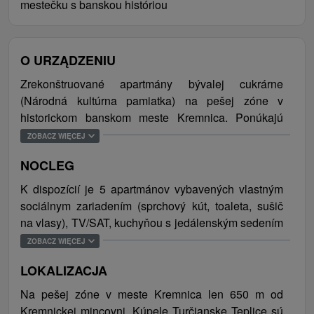
mestečku s banskou históriou
O URZĄDZENIU
Zrekonštruované apartmány bývalej cukrárne
(Národná kultúrna pamiatka) na pešej zóne v
historickom banskom meste Kremnica. Ponúkajú
komfortné, moderné a veľkoryso riešené ubytovanie,
ZOBACZ WIĘCEJ
ktoré poskytuje hosťom ideálny priestor pre
NOCLEG
regeneráciu a načerpanie energie. Pohľad z okien
poskytuje krásny výhľad na mestskú bránu s
K dispozícií je 5 apartmánov vybavených vlastným
historickým podhradím a pešou zónou. Hostia
sociálnym zariadením (sprchový kút, toaleta, sušič
Barbakanu majú možnosť posedieť si na letnej terase
na vlasy), TV/SAT, kuchyňou s jedálenským sedením
na najvyššom poschodí budovy s krásnym výhľadom
a WiFi. Niektoré disponujú aj obývacou miestnosťou
ZOBACZ WIĘCEJ
na prírodu Kremnických vrchov a mesta, alebo aj v
s pohovkou. Celková kapacita ubytovania je 22 osôb
prízemných priestoroch, v kaviarni Malinová pani,
LOKALIZACJA
(vrátane prísteliek).
ktorá poskytuje možnosť objednania sladkých či
Na pešej zóne v meste Kremnica len 650 m od
slaných raňajok priamo na apartmán alebo v
Kremnickej mincovni. Kúpele Turčianske Teplice sú