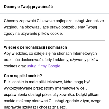
Dbamy o Twoją prywatność
członek grupy
Sorger
Chcemy zapewnić Ci zawsze najlepsze usługi. Jednak ze
Banskobystrický kraj
Kremnica
Apartmány Barbakan Kremnica
względu na obowiązujące prawo potrzebujemy Twojej
zgody na używanie plików cookie.
Apartmány Barbakan Kremnica
Kremnica
Więcej o personalizacji i pomiarach
Aby wiedzieć, co dzieje się na stronach internetowych
oraz móc dostosować oferty i reklamy, używamy plików
Zarezerwuj przez booking
cookies oraz
usługi firmy Google
.
Co to są pliki cookie?
Pliki cookie to małe pliki tekstowe, które mogą być
REZERWACJA I WYBÓR OFERTY
wykorzystywane przez strony internetowe w celu
Skontaktuj się bezpośrednio z właścicielem.
usprawnienia obsługi przez użytkownika. Dzięki plikom
cookie możemy oferować Ci usługi zgodnie z tym, czego
Przejdź do lokalizacji
naprawdę szukasz i chcesz znaleźć.