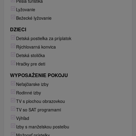
Pešia turistika
Lyžovanie
Bežecké lyžovanie
DZIECI
Detská postieľka za príplatok
Rýchlovarná konvica
Detská stolička
Hračky pre deti
WYPOSAŻENIE POKOJU
Nefajčiarske izby
Rodinné izby
TV s plochou obrazovkou
TV so SAT programami
Výhľad
Izby s manželskou posteľou
Možnosť prístelky