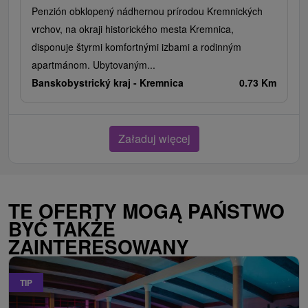
Penzión obklopený nádhernou prírodou Kremnických
vrchov, na okraji historického mesta Kremnica,
disponuje štyrmi komfortnými izbami a rodinným
apartmánom. Ubytovaným...
Banskobystrický kraj -
Kremnica
0.73 Km
Załaduj więcej
TE OFERTY MOGĄ PAŃSTWO
BYĆ TAKŻE
ZAINTERESOWANY
TIP