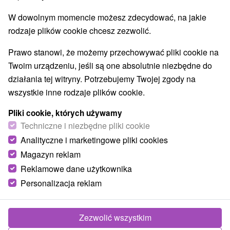
O URZĄDZENIA
SPRZĘT
W dowolnym momencie możesz zdecydować, na jakie
rodzaje plików cookie chcesz zezwolić.
Prawo stanowi, że możemy przechowywać pliki cookie na
Twoim urządzeniu, jeśli są one absolutnie niezbędne do
działania tej witryny. Potrzebujemy Twojej zgody na
wszystkie inne rodzaje plików cookie.
Pliki cookie, których używamy
Techniczne i niezbędne pliki cookie
Analityczne i marketingowe pliki cookies
Magazyn reklam
Reklamowe dane użytkownika
Personalizacja reklam
Zezwolić wszystkim