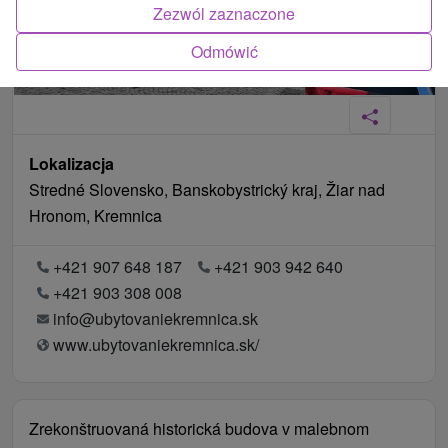
Zezwól zaznaczone
Odmówić
Lokalizacja
Stredné Slovensko, Banskobystrický kraj, Žiar nad
Hronom, Kremnica
+421 907 648 187
+421 903 942 640
+421 903 308 008
info@ubytovaniekremnica.sk
www.ubytovaniekremnica.sk/
Zrekonštruovaná historická budova v malebnom