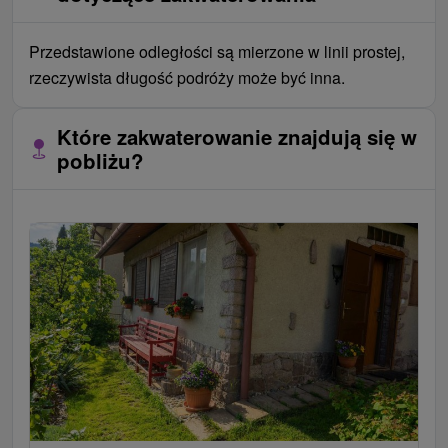
Przedstawione odległości są mierzone w linii prostej,
rzeczywista długość podróży może być inna.
Które zakwaterowanie znajdują się w
pobliżu?