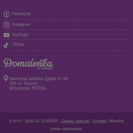
Facebook
Instagram
YouTube
TikTok
Námestie svätého Egídia 41/95
058 01 Poprad
W budynku INTESu
© 2010 - 2026 CA SORGER -
Zasady i warunki
-
Kontakt
| Wszelkie
prawa zastrzeżone.