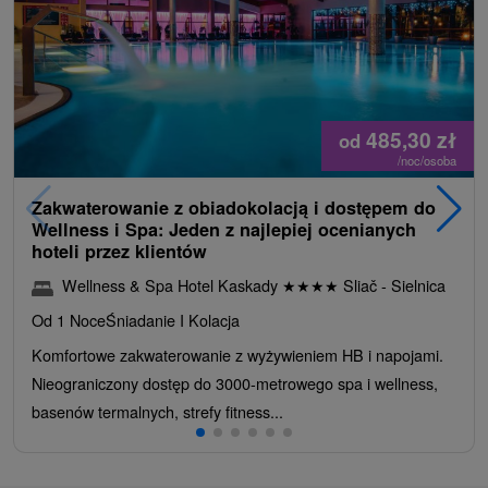
485,30
zł
od
/noc/osoba
Zakwaterowanie z obiadokolacją i dostępem do
Wellness i Spa: Jeden z najlepiej ocenianych
hoteli przez klientów
Wellness & Spa Hotel Kaskady
★
★
★
★
Sliač - Sielnica
Od 1 Noce
Śniadanie I Kolacja
Komfortowe zakwaterowanie z wyżywieniem HB i napojami.
Nieograniczony dostęp do 3000-metrowego spa i wellness,
basenów termalnych, strefy fitness...