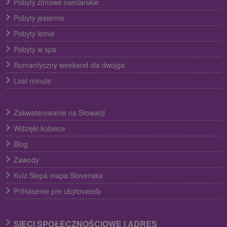
Pobyty zimowe narciarskie
Pobyty jesienne
Pobyty letnie
Pobyty w spa
Romantyczny weekend dla dwojga
Last minute
Zakwaterowanie na Słowacji
Wdzięki kobiece
Blog
Zawody
Kvíz Slepá mapa Slovenska
Prihlásenie pre ubytovateľa
SIECI SPOŁECZNOŚCIOWE I ADRES