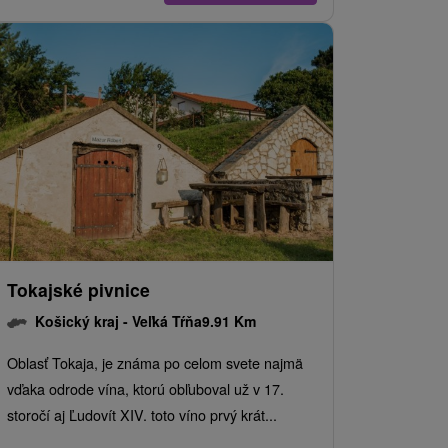
Tokajské pivnice
Košický kraj -
Veľká Tŕňa
9.91 Km
Oblasť Tokaja, je známa po celom svete najmä
vďaka odrode vína, ktorú obľuboval už v 17.
storočí aj Ľudovít XIV. toto víno prvý krát...