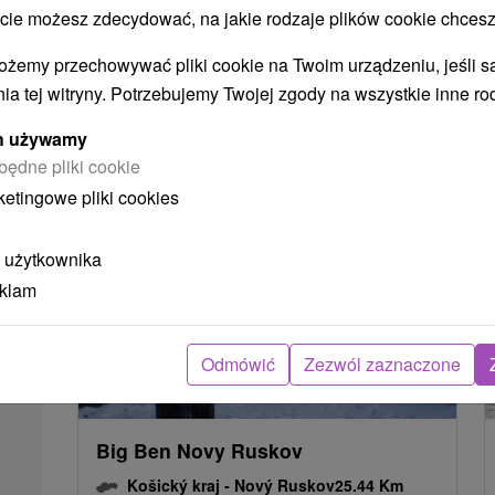
Košický kraj -
Trebišov
21.24 Km
 możesz zdecydować, na jakie rodzaje plików cookie chcesz
ożemy przechowywać pliki cookie na Twoim urządzeniu, jeśli s
ia tej witryny. Potrzebujemy Twojej zgody na wszystkie inne ro
POKAZ
ych używamy
będne pliki cookie
ketingowe pliki cookies
 użytkownika
eklam
Odmówić
Zezwól zaznaczone
Big Ben Novy Ruskov
Košický kraj -
Nový Ruskov
25.44 Km