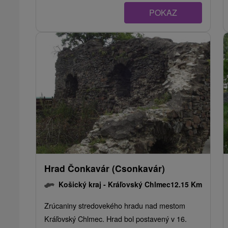
POKAZ
Hrad Čonkavár (Csonkavár)
Košický kraj -
Kráľovský Chlmec
12.15 Km
Zrúcaniny stredovekého hradu nad mestom
Kráľovský Chlmec. Hrad bol postavený v 16.