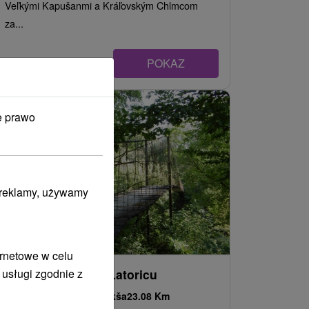
Veľkými Kapušanmi a Kráľovským Chlmcom
za...
POKAZ
e prawo
i reklamy, używamy
ernetowe w celu
 usługi zgodnie z
Lanový most cez Latoricu
Košický kraj -
Ptrukša
23.08 Km