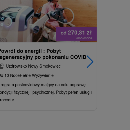
270,31
zł
od
/noc/osoba
Powrót do energii : Pobyt
Najlepiej
regeneracyjny po pokonaniu COVID
najpopul
korzystn
Uzdrowisko Nowy Smokowiec
INCLUSI
d 10 Noce
Pełne Wyżywienie
Grand 
rogram postcovidowy mający na celu poprawę
Od 2 Noce
A
ondycji fizycznej i psychicznej. Pobyt pełen usług i
Ciesz się z
rocedur.
wrażeń poby
atrakcje wod