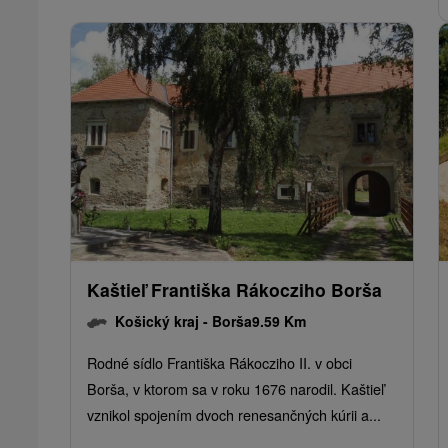
Kaštieľ Františka Rákocziho Borša
Košický kraj -
Borša
9.59 Km
Rodné sídlo Františka Rákocziho II. v obci
Borša, v ktorom sa v roku 1676 narodil. Kaštieľ
vznikol spojením dvoch renesančných kúrii a...