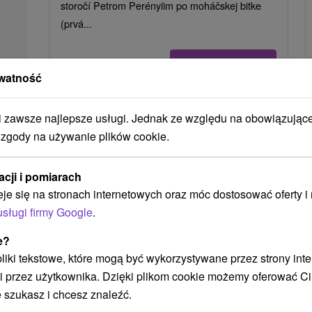
storočí Petrom Perényiim po moháčskej bitke
(prvá...
POKAZ
watność
zawsze najlepsze usługi. Jednak ze względu na obowiązując
 zgody na używanie plików cookie.
acji i pomiarach
eje się na stronach internetowych oraz móc dostosować oferty 
usługi firmy Google
.
e?
 pliki tekstowe, które mogą być wykorzystywane przez strony int
i przez użytkownika. Dzięki plikom cookie możemy oferować Ci
Park Miejski Trebišov (Park
Historyczny Andrássy)
 szukasz i chcesz znaleźć.