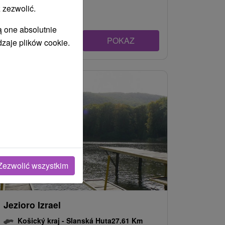
 zezwolić.
ą one absolutnie
POKAZ
dzaje plików cookie.
Zezwolić wszystkim
Jezioro Izrael
Košický kraj -
Slanská Huta
27.61 Km