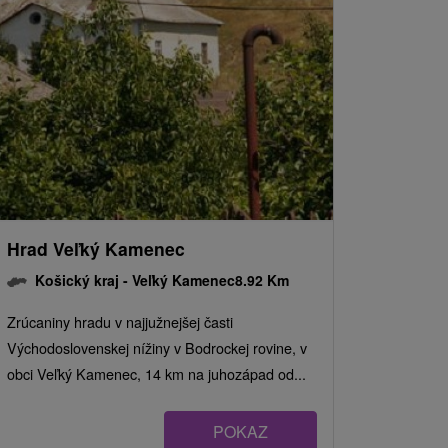
Hrad Veľký Kamenec
Košický kraj -
Veľký Kamenec
8.92 Km
Zrúcaniny hradu v najjužnejšej časti
Východoslovenskej nížiny v Bodrockej rovine, v
obci Veľký Kamenec, 14 km na juhozápad od...
POKAZ