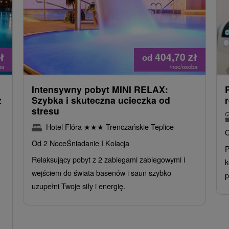
ł
404,70
zł
od
ba
/noc/osoba
Intensywny pobyt MINI RELAX:
z
Szybka i skuteczna ucieczka od
stresu
Hotel Flóra
★
★
★
Trenczańskie Teplice
O
Od 2 Noce
Śniadanie I Kolacja
P
Relaksujący pobyt z 2 zabiegami zabiegowymi i
k
wejściem do świata basenów i saun szybko
p
uzupełni Twoje siły i energię.