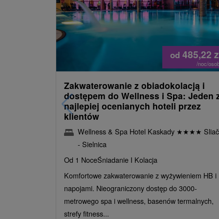
485,22
z
od
/noc/oso
Zakwaterowanie z obiadokolacją i
dostępem do Wellness i Spa: Jeden 
najlepiej ocenianych hoteli przez
klientów
Wellness & Spa Hotel Kaskady
★
★
★
★
Sliač
- Sielnica
Od 1 Noce
Śniadanie I Kolacja
Komfortowe zakwaterowanie z wyżywieniem HB i
napojami. Nieograniczony dostęp do 3000-
metrowego spa i wellness, basenów termalnych,
strefy fitness...