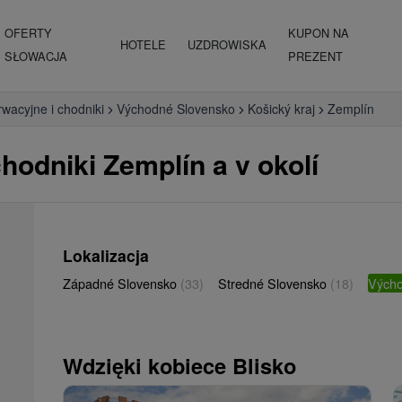
OFERTY
KUPON NA
HOTELE
UZDROWISKA
SŁOWACJA
PREZENT
wacyjne i chodniki
Východné Slovensko
Košický kraj
Zemplín
hodniki Zemplín a v okolí
Lokalizacja
Západné Slovensko
(33)
Stredné Slovensko
(18)
Vých
Wdzięki kobiece Blisko