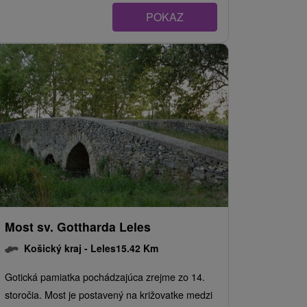
POKAZ
Most sv. Gottharda Leles
Košický kraj -
Leles
15.42 Km
Gotická pamiatka pochádzajúca zrejme zo 14.
storočia. Most je postavený na križovatke medzi