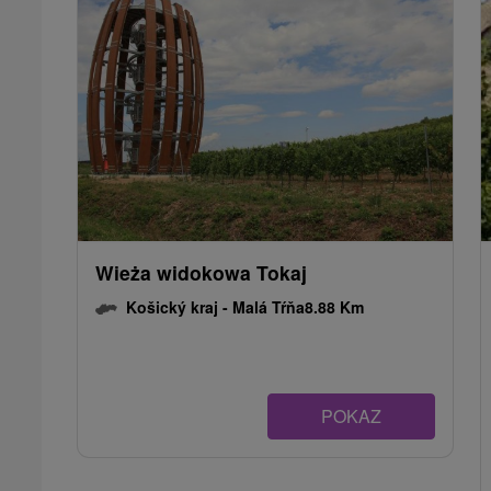
Wieża widokowa Tokaj
Košický kraj -
Malá Tŕňa
8.88 Km
POKAZ