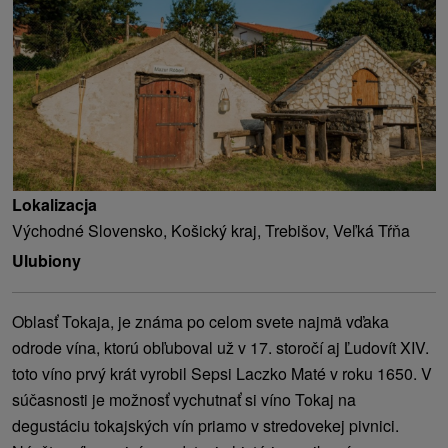
Lokalizacja
Východné Slovensko, Košický kraj, Trebišov, Veľká Tŕňa
Ulubiony
Oblasť Tokaja, je známa po celom svete najmä vďaka
odrode vína, ktorú obľuboval už v 17. storočí aj Ľudovít XIV.
toto víno prvý krát vyrobil Sepsi Laczko Maté v roku 1650. V
súčasnosti je možnosť vychutnať si víno Tokaj na
degustáciu tokajských vín priamo v stredovekej pivnici.