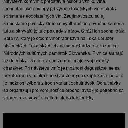
Návštevníkom viníc predstavia históriu vzniku vína,
technologické postupy pri výrobe tokajských vín a široký
sortiment neodolateľných vín. Zaujímavosťou sú aj
samostatné pivničky ktoré sú vyhĺbené do pevného kameňa
tufu a skrývajú tekuté poklady vinárov. Stráži ich socha kráľa
Bela IV, ktorý je otcom vinohradníctva na Tokaji. Súbor
historických Tokajských pivníc sa nachádza na zozname
Národných kultúrnych pamiatok Slovenska. Pivnice siahajú
až do hĺbky 13 metrov pod zemou, majú svoj osobitý
charakter. Pri návšteve viníc je možnosť degustácie, tie sa
uskutočňujú v minimálne štvorčlenných skupinkách, pričom
je možnosť výberu z troch variant ochutnávok. Ochutnávky
sa organizujú pre verejnosť celoročne, avšak je potrebné sa
vopred rezervovať emailom alebo telefonicky.