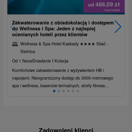
486,09
zł
od
/noc/osoba
Zakwaterowanie z obiadokolacją i dostępem
do Wellness i Spa: Jeden z najlepiej
ocenianych hoteli przez klientów
Wellness & Spa Hotel Kaskady
★
★
★
★
Sliač -
Sielnica
Od 1 Noce
Śniadanie I Kolacja
Komfortowe zakwaterowanie z wyżywieniem HB i
napojami. Nieograniczony dostęp do 3000-metrowego
spa i wellness, basenów termalnych, strefy fitness...
Zadowoleni klienci