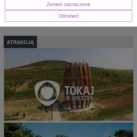
Zezwól zaznaczone
Znalazłeś błąd lub chcesz polecić nam nową atrakcję
Odmówić
Zgłoś błąd
ATRAKCJĄ