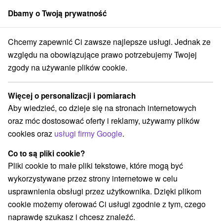
Dbamy o Twoją prywatność
członek grupy
Sorger
Chcemy zapewnić Ci zawsze najlepsze usługi. Jednak ze
Východné Slovensko
Košický kraj
Veľká Tŕňa
Tokajské pivnice
względu na obowiązujące prawo potrzebujemy Twojej
zgody na używanie plików cookie.
Tokajské pivnice
Więcej o personalizacji i pomiarach
Wyświetl stronę internetową
Przejdź do
Aby wiedzieć, co dzieje się na stronach internetowych
oraz móc dostosować oferty i reklamy, używamy plików
cookies oraz
usługi firmy Google
.
+421566793312
info@tokajregion.sk
Co to są pliki cookie?
Facebook
Pliki cookie to małe pliki tekstowe, które mogą być
wykorzystywane przez strony internetowe w celu
Opinii Google
usprawnienia obsługi przez użytkownika. Dzięki plikom
Veľká Tŕňa
GPS:
cookie możemy oferować Ci usługi zgodnie z tym, czego
N +48° 27' 53.21''
naprawdę szukasz i chcesz znaleźć.
E +21° 40' 59.01''