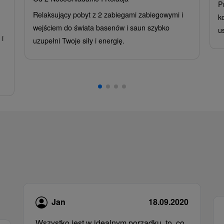
P
Relaksujący pobyt z 2 zabiegami zabiegowymi i
k
wejściem do świata basenów i saun szybko
u
i
uzupełni Twoje siły i energię.
,
Jan
18.09.2020
Wszystko jest w idealnym porządku, to, co