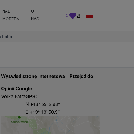
NAD
O
MORZEM
NAS
á Fatra
Wyświetl stronę internetową
Przejdź do
Opinii Google
Veľká Fatra
GPS:
N +48° 59' 2.98''
E +19° 13' 50.9''