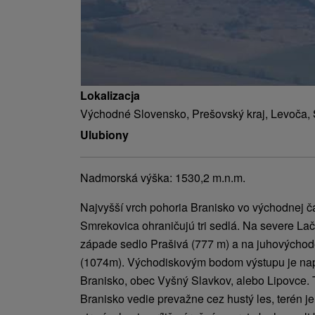
Lokalizacja
Východné Slovensko, Prešovský kraj, Levoča,
Ulubiony
Nadmorská výška: 1530,2 m.n.m.
Najvyšší vrch pohoria Branisko vo východnej čas
Smrekovica ohraničujú tri sedlá. Na severe La
západe sedlo Prašivá (777 m) a na juhovýcho
(1074m). Východiskovým bodom výstupu je nap
Branisko, obec Vyšný Slavkov, alebo Lipovce. 
Branisko vedie prevažne cez hustý les, terén je