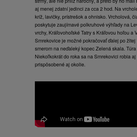
strmý, ale nie príliž náročný, a preto by ho mal
aj menej zdatní jedinci za cca 2 hod. Na vrch
kríž, lavičky, prístrešok a ohnisko. Vrcholová, 
poskytuje zaujímavé polkruhové výhľady na Le
vrchy, Kráľovohoľské Tatry s Kráľovou hoľou a 
Smrekovice je možné pokračovať ďalej po žltej t
smerom na neďaleký kopec Zelená skala. Túra t
Niekoľkokrát do roka sa na Smrekovici robia aj
prispôsobené aj okolie.