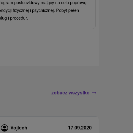
rogram postcovidowy mający na celu poprawę
Od 2 Noce
All
ondycji fizycznej i psychicznej. Pobyt pełen
Ciesz się zr
sług i procedur.
wrażeń pobyte
atrakcje wodne
rodziny.
zobacz wszystko
Vojtech
17.09.2020