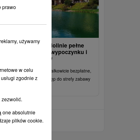
e prawo
i reklamy, używamy
ato w Hrabowskiej dolinie pełne
rzygód, aktywnego wypoczynku i
odzinnych spacerów
ernetowe w celu
dno dziecko do lat 3 jest całkowicie bezpłatne,
 usługi zgodnie z
wszystkie dzieci mają dostęp do strefy zabawy
łnej gier i rozrywki..
 zezwolić.
ą one absolutnie
dzaje plików cookie.