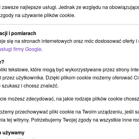
zawsze najlepsze usługi. Jednak ze względu na obowiązując
 zgody na używanie plików cookie.
acji i pomiarach
eje się na stronach internetowych oraz móc dostosować oferty 
Relaks na Liptowie dla rodziców.
L
usługi firmy Google
.
Specjalny pakiet promocyjny dla
p
dwojga. Relaks rodzicielski Gold
r
e?
 pliki tekstowe, które mogą być wykorzystywane przez strony int
Podaruj sobie chwilę samotności! Pobyt z dwoma
Je
i przez użytkownika. Dzięki plikom cookie możemy oferować Ci
posiłkami, zabiegami wellness i dostępem do
a 
 szukasz i chcesz znaleźć.
cu
basenów w sercu Liptowa.
pe
 możesz zdecydować, na jakie rodzaje plików cookie chcesz
ożemy przechowywać pliki cookie na Twoim urządzeniu, jeśli s
Załaduj więcej
ia tej witryny. Potrzebujemy Twojej zgody na wszystkie inne ro
ych używamy