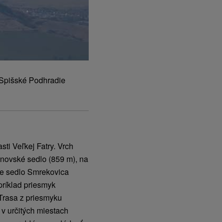
 Spišské Podhradie
ti Veľkej Fatry. Vrch
čnovské sedlo (859 m), na
de sedlo Smrekovica
ríklad priesmyk
Trasa z priesmyku
 v určitých miestach