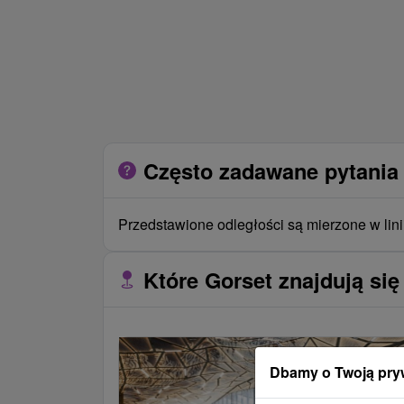
Często zadawane pytania 
Przedstawione odległości są mierzone w lini
Które Gorset znajdują się
Dbamy o Twoją pry