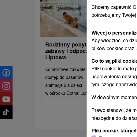
Chcemy zapewnić Ci 
potrzebujemy Twojej
Więcej o personaliz
Aby wiedzieć, co dzi
Rodzinny pobyt pełen relaksu,
plików cookies oraz
zabawy i odpoczynku w sercu
Liptowa
Co to są pliki cooki
Pliki cookie to małe
Komfortowe zakwaterowanie, wyżywienie HB,
usprawnienia obsług
dostęp do basenów i strefy wellness, masaże i
tym, czego naprawdę
animacje dla dzieci – wszystko w jednym miejs
w ośrodku Gothal Liptovská Osada.
W dowolnym momencie
Prawo stanowi, że m
niezbędne do działan
Pliki cookie, któr