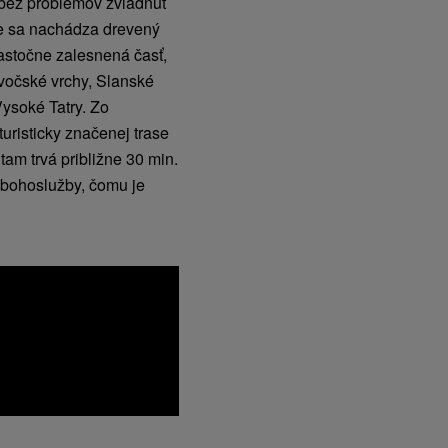
i bez problémov zvládnuť
ole sa nachádza drevený
čiastočne zalesnená časť,
vočské vrchy, Slanské
Vysoké Tatry. Zo
uristicky značenej trase
am trvá približne 30 min.
 bohoslužby, čomu je