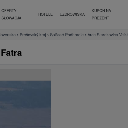
OFERTY
KUPON NA
HOTELE
UZDROWISKA
SŁOWACJA
PREZENT
lovensko
Prešovský kraj
Spišské Podhradie
Vrch Smrekovica Veľk
 Fatra