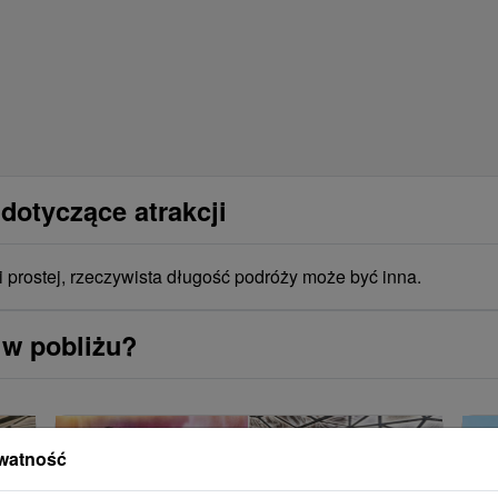
dotyczące atrakcji
i prostej, rzeczywista długość podróży może być inna.
 w pobliżu?
watność