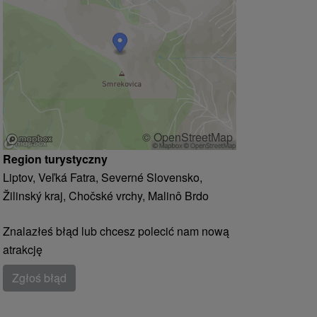
© OpenStreetMap
Region turystyczny
Liptov, Veľká Fatra, Severné Slovensko,
Žilinský kraj, Chočské vrchy, Malinô Brdo
Znalazłeś błąd lub chcesz polecić nam nową
atrakcję
Zgłoś błąd