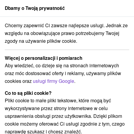
Dbamy o Twoją prywatność
członek grupy
Sorger
Chcemy zapewnić Ci zawsze najlepsze usługi. Jednak ze
cje na Słowacji
Szlaki winne
Západné Slovensko
Nitriansky kraj
względu na obowiązujące prawo potrzebujemy Twojej
zgody na używanie plików cookie.
Szlaki winne Nitriansky kraj
Więcej o personalizacji i pomiarach
Kategorie
Aby wiedzieć, co dzieje się na stronach internetowych
oraz móc dostosować oferty i reklamy, używamy plików
Wszystkie kategorie
Ośrodki i miasteczka dziecięce
(2)
cookies oraz
usługi firmy Google
.
Túry a turistické chodníky
Szlaki winne
(1)
(2)
Tory gokartowe
Pola golfowe
Źródła
(2)
(2)
(1)
Co to są pliki cookie?
Parki miejskie i zamkowe
(2)
Pliki cookie to małe pliki tekstowe, które mogą być
Obiekty architektoniczne
Miejsca sakralne
(2)
(4)
wykorzystywane przez strony internetowe w celu
Zamki
Teatry
Skanseny
Jazda konna
(2)
(2)
(2)
(3)
usprawnienia obsługi przez użytkownika. Dzięki plikom
Sporty
Zamki, pałace, ruiny
(1)
(8)
cookie możemy oferować Ci usługi zgodnie z tym, czego
Wieże obserwacyjne i chodniki
(6)
naprawdę szukasz i chcesz znaleźć.