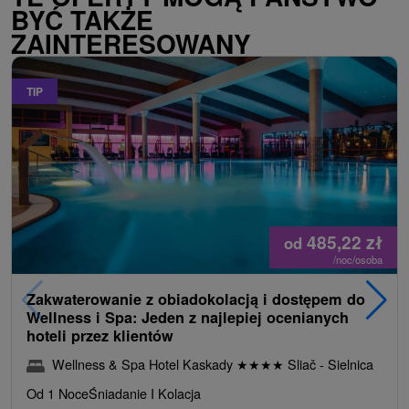
BYĆ TAKŻE
ZAINTERESOWANY
TIP
485,22
zł
od
/noc/osoba
Zakwaterowanie z obiadokolacją i dostępem do
Wellness i Spa: Jeden z najlepiej ocenianych
hoteli przez klientów
Wellness & Spa Hotel Kaskady
★
★
★
★
Sliač - Sielnica
Od 1 Noce
Śniadanie I Kolacja