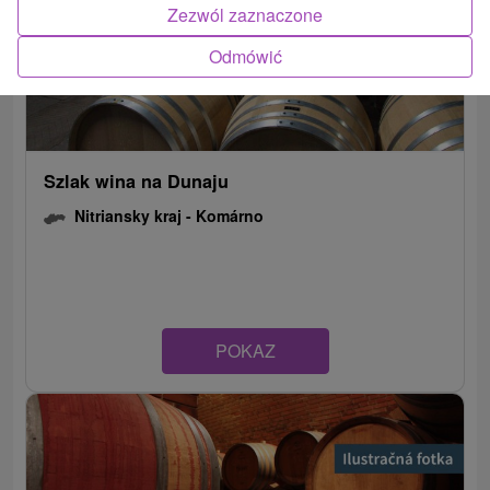
Zezwól zaznaczone
Odmówić
Szlak wina na Dunaju
Nitriansky kraj -
Komárno
POKAZ