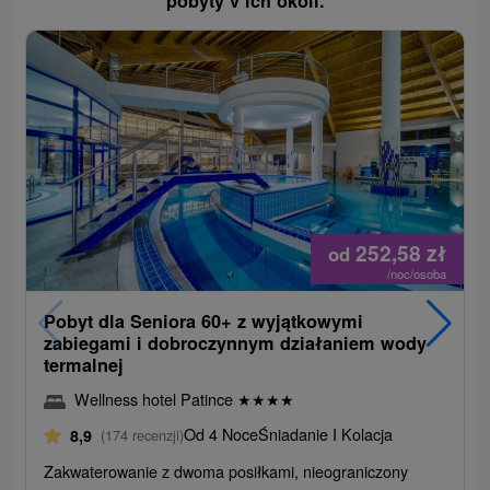
pobyty v ich okolí.
252,58
zł
od
/noc/osoba
Pobyt dla Seniora 60+ z wyjątkowymi
zabiegami i dobroczynnym działaniem wody
termalnej
Wellness hotel Patince
★
★
★
★
Od 4 Noce
Śniadanie I Kolacja
8,9
(174 recenzji)
Zakwaterowanie z dwoma posiłkami, nieograniczony