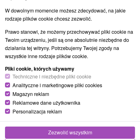
Jeziora, jeziora, zbiorniki wodne
(1)
W dowolnym momencie możesz zdecydować, na jakie
Planetarium i obserwatorium
Aquaparki, baseny
(1)
(10)
rodzaje plików cookie chcesz zezwolić.
Wodospady
Pomniki
Zabytki techniki
(1)
(2)
(3)
Atrakcje dla dzieci
Escaperoom
(25)
(3)
Prawo stanowi, że możemy przechowywać pliki cookie na
Ogrody botaniczne
(2)
Twoim urządzeniu, jeśli są one absolutnie niezbędne do
Ogrody zoologiczne i fermy zwierząt
(3)
działania tej witryny. Potrzebujemy Twojej zgody na
Muzea i galerie
Atrakcje turystyczne
(6)
(10)
wszystkie inne rodzaje plików cookie.
Atrakcje z adrenaliną
Kolejki linowe
(3)
(1)
Jaskinie
(1)
Pliki cookie, których używamy
Techniczne i niezbędne pliki cookie
Analityczne i marketingowe pliki cookies
Wsie i miasta
Magazyn reklam
Nitra
(1)
Komárno
(1)
Reklamowe dane użytkownika
Personalizacja reklam
Zezwolić wszystkim