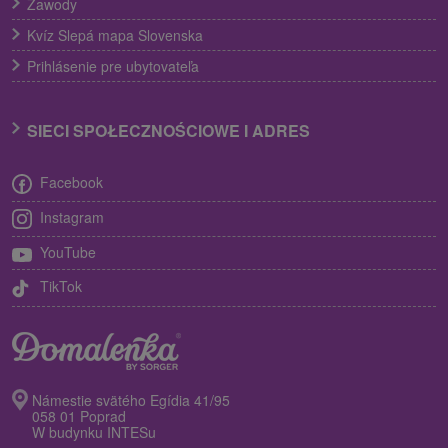
Zawody
Kvíz Slepá mapa Slovenska
Prihlásenie pre ubytovateľa
SIECI SPOŁECZNOŚCIOWE I ADRES
Facebook
Instagram
YouTube
TikTok
Námestie svätého Egídia 41/95
058 01 Poprad
W budynku INTESu