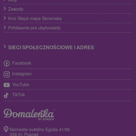
Zawody
Kvíz Slepá mapa Slovenska
Prihlásenie pre ubytovateľa
SIECI SPOŁECZNOŚCIOWE I ADRES
Facebook
Instagram
YouTube
TikTok
Námestie svätého Egídia 41/95
058 01 Poprad