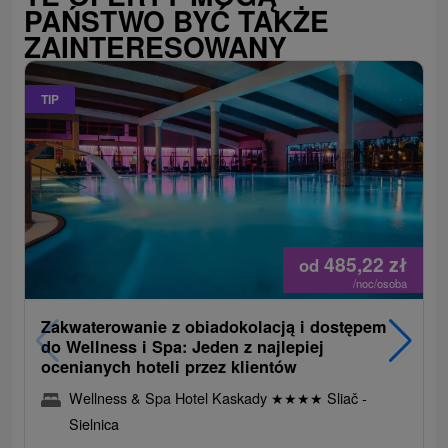
PAŃSTWO BYĆ TAKŻE
ZAINTERESOWANY
TIP
485,22
zł
od
/noc/osoba
Zakwaterowanie z obiadokolacją i dostępem
do Wellness i Spa: Jeden z najlepiej
ocenianych hoteli przez klientów
Wellness & Spa Hotel Kaskady
★
★
★
★
Sliač -
Sielnica