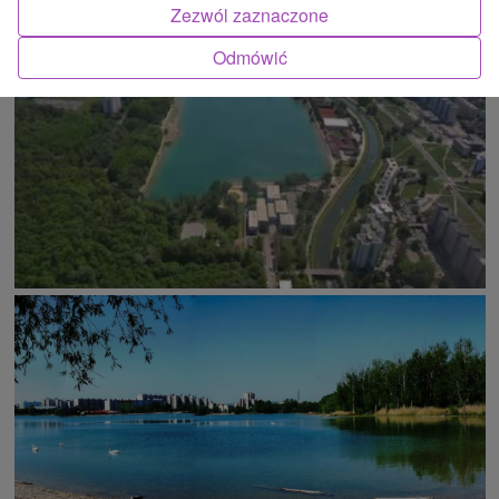
ATRAKCJĄ
Zezwól zaznaczone
Odmówić