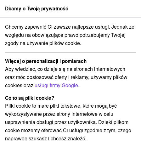
Dbamy o Twoją prywatność
członek grupy
Sorger
Chcemy zapewnić Ci zawsze najlepsze usługi. Jednak ze
o
Bratislavský kraj
Bratislava - Petržalka
Jezioro Veľký Draždiak
względu na obowiązujące prawo potrzebujemy Twojej
zgody na używanie plików cookie.
Jezioro Veľký Draždiak
Więcej o personalizacji i pomiarach
Wyświetl stronę internetową
Przejdź do
Aby wiedzieć, co dzieje się na stronach internetowych
oraz móc dostosować oferty i reklamy, używamy plików
Bratislava - Petržalka
GPS:
cookies oraz
usługi firmy Google
.
N +48° 6' 13.44''
E +17° 6' 44.67''
Co to są pliki cookie?
Pliki cookie to małe pliki tekstowe, które mogą być
wykorzystywane przez strony internetowe w celu
usprawnienia obsługi przez użytkownika. Dzięki plikom
cookie możemy oferować Ci usługi zgodnie z tym, czego
naprawdę szukasz i chcesz znaleźć.