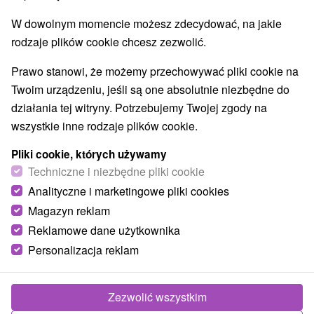
W dowolnym momencie możesz zdecydować, na jakie
rodzaje plików cookie chcesz zezwolić.
Prawo stanowi, że możemy przechowywać pliki cookie na
Twoim urządzeniu, jeśli są one absolutnie niezbędne do
działania tej witryny. Potrzebujemy Twojej zgody na
wszystkie inne rodzaje plików cookie.
© OpenStreetMap
Pliki cookie, których używamy
Region turystyczny
Techniczne i niezbędne pliki cookie
Západné Slovensko, Bratislava a okolie, Južné Slovensko,
Analityczne i marketingowe pliki cookies
Malé Karpaty, Bratislavský kraj
Magazyn reklam
Reklamowe dane użytkownika
Znalazłeś błąd lub chcesz polecić nam nową atrakcję
Personalizacja reklam
Zgłoś błąd
Zezwolić wszystkim