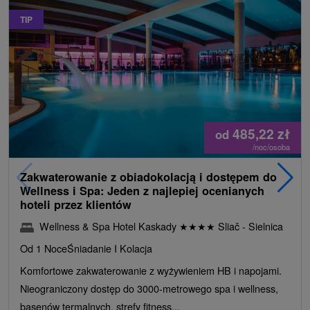
TIP
485,22
zł
od
/noc/osoba
Zakwaterowanie z obiadokolacją i dostępem do
Wellness i Spa: Jeden z najlepiej ocenianych
hoteli przez klientów
Wellness & Spa Hotel Kaskady
★
★
★
★
Sliač - Sielnica
Od 1 Noce
Śniadanie I Kolacja
Komfortowe zakwaterowanie z wyżywieniem HB i napojami.
Nieograniczony dostęp do 3000-metrowego spa i wellness,
basenów termalnych, strefy fitness...