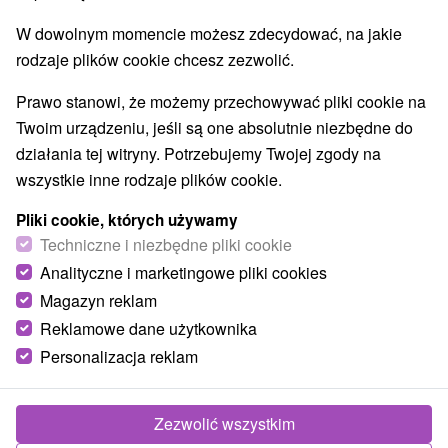
Kościoły drewniane
Zabytki techniki
(1)
(1)
W dowolnym momencie możesz zdecydować, na jakie
Atrakcje dla dzieci
Muzea i galerie
(2)
(1)
rodzaje plików cookie chcesz zezwolić.
Atrakcje turystyczne
Atrakcje z adrenaliną
(3)
(5)
Prawo stanowi, że możemy przechowywać pliki cookie na
Wsie i miasta
Twoim urządzeniu, jeśli są one absolutnie niezbędne do
działania tej witryny. Potrzebujemy Twojej zgody na
Červený Kláštor
(2)
wszystkie inne rodzaje plików cookie.
Pliki cookie, których używamy
Techniczne i niezbędne pliki cookie
Analityczne i marketingowe pliki cookies
Magazyn reklam
Reklamowe dane użytkownika
Personalizacja reklam
Zezwolić wszystkim