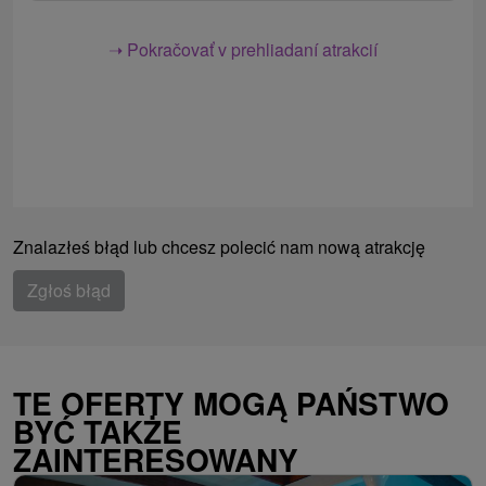
➝ Pokračovať v prehliadaní atrakcií
Znalazłeś błąd lub chcesz polecić nam nową atrakcję
Zgłoś błąd
TE OFERTY MOGĄ PAŃSTWO
BYĆ TAKŻE
ZAINTERESOWANY