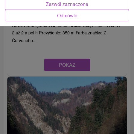
Túra na Tri koruny z Červeného Kláštora
Zezwól zaznaczone
Prešovský kraj -
Červený Kláštor
Odmówić
Nadmorská výška: 982 m.n.m. Dĺžka trasy: 7 km Trvanie:
2 až 2 a pol h Prevýšenie: 350 m Farba značky: Z
Červeného...
POKAZ