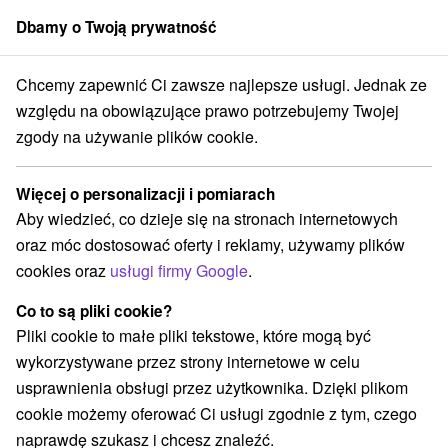
Dbamy o Twoją prywatność
członek grupy
Sorger
Chcemy zapewnić Ci zawsze najlepsze usługi. Jednak ze
Atrakcje na Słowacji
Túry a turistické chodníky
Pieniny
względu na obowiązujące prawo potrzebujemy Twojej
zgody na używanie plików cookie.
Túry a turistické chodníky Pieniny
Więcej o personalizacji i pomiarach
Kategorie
Aby wiedzieć, co dzieje się na stronach internetowych
oraz móc dostosować oferty i reklamy, używamy plików
Wszystkie kategorie
Sporty
(1)
cookies oraz
usługi firmy Google
.
Túry a turistické chodníky
(2)
Amfiteatry i kina w przyrodzie
Źródła
(1)
(4)
Co to są pliki cookie?
Ośrodek narciarski
Obiekty architektoniczne
(2)
(1)
Pliki cookie to małe pliki tekstowe, które mogą być
Rafting, rafting, rafting
Chaty górskie
(1)
(1)
wykorzystywane przez strony internetowe w celu
Skanseny
Jeziora, jeziora, zbiorniki wodne
(1)
(1)
usprawnienia obsługi przez użytkownika. Dzięki plikom
Loty widokowe i rejsy wycieczkowe
(2)
cookie możemy oferować Ci usługi zgodnie z tym, czego
Wieże obserwacyjne i chodniki
(2)
naprawdę szukasz i chcesz znaleźć.