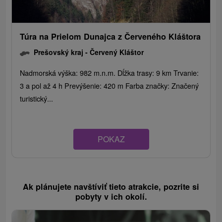
Túra na Prielom Dunajca z Červeného Kláštora
Prešovský kraj -
Červený Kláštor
Nadmorská výška: 982 m.n.m. Dĺžka trasy: 9 km Trvanie:
3 a pol až 4 h Prevýšenie: 420 m Farba značky: Značený
turistický...
POKAZ
Ak plánujete navštíviť tieto atrakcie, pozrite si
pobyty v ich okolí.