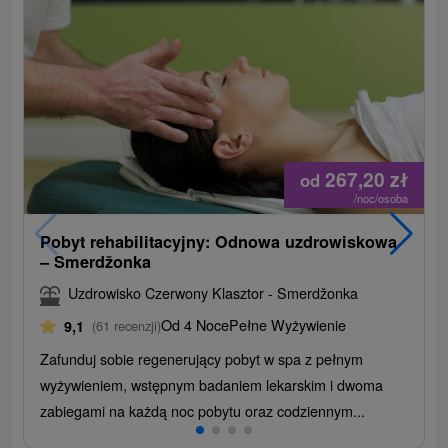
267,20
zł
od
/noc/osoba
Pobyt rehabilitacyjny: Odnowa uzdrowiskowa
– Smerdžonka
Uzdrowisko Czerwony Klasztor - Smerdžonka
Od 4 Noce
Pełne Wyżywienie
9,1
(61 recenzji)
Zafunduj sobie regenerujący pobyt w spa z pełnym
wyżywieniem, wstępnym badaniem lekarskim i dwoma
zabiegami na każdą noc pobytu oraz codziennym...