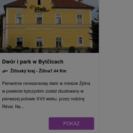
Dwór i park w Bytčicach
Žilinský kraj -
Žilina
7.44 Km
Pierwotnie renesansowy dwór w mieście Żylina
w powiecie bytczyckim został zbudowany w
pierwszej połowie XVII wieku. przez rodzinę
Révai. Na...
POKAZ