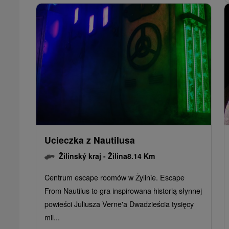
Ucieczka z Nautilusa
Žilinský kraj -
Žilina
8.14 Km
Centrum escape roomów w Żylinie. Escape
From Nautilus to gra inspirowana historią słynnej
powieści Juliusza Verne'a Dwadzieścia tysięcy
mil...