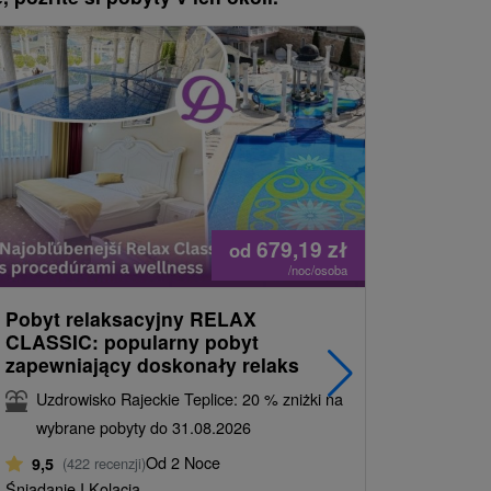
679,19
zł
od
/noc/osoba
Pobyt relaksacyjny RELAX
Relax Cl
CLASSIC: popularny pobyt
świecie 
zapewniający doskonały relaks
Uzdrowi
Uzdrowisko Rajeckie Teplice: 20 % zniżki na
wybrane
wybrane pobyty do 31.08.2026
9,5
(422
Od 2 Noce
9,5
(422 recenzji)
Pełne Wyży
Śniadanie I Kolacja