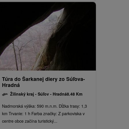
Túra do Šarkanej diery zo Súľova-
Hradná
Žilinský kraj -
Súľov - Hradná
8.48 Km
Nadmorská výška: 590 m.n.m. Dĺžka trasy: 1,3
km Trvanie: 1 h Farba značky: Z parkoviska v
centre obce začína turistický...