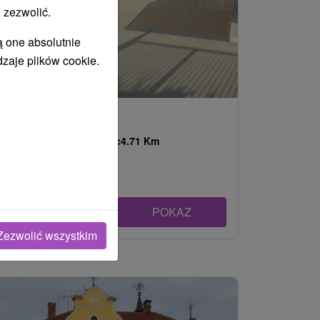
 zezwolić.
ą one absolutnie
dzaje plików cookie.
Skatepark Rajec
Žilinský kraj -
Rajec
4.71 Km
POKAZ
Zezwolić wszystkim