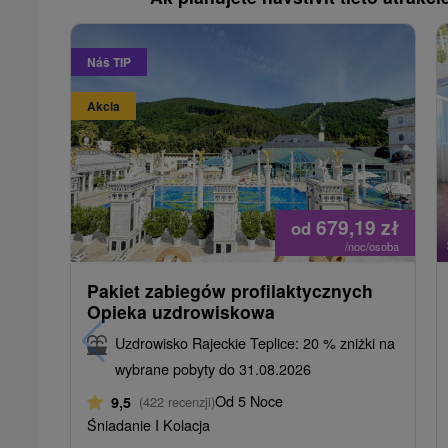
Náš TIP
Akcia
679,19
zł
od
/noc/osoba
Pakiet zabiegów profilaktycznych
Opieka uzdrowiskowa
Uzdrowisko Rajeckie Teplice: 20 % zniżki na
wybrane pobyty do 31.08.2026
Od 5 Noce
9,5
(422 recenzji)
Śniadanie I Kolacja