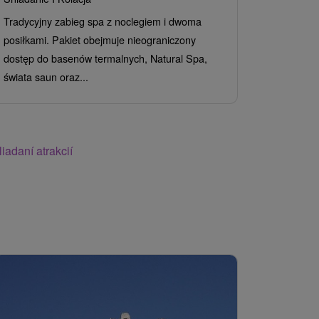
Lecznicza w
Tradycyjny zabieg spa z noclegiem i dwoma
oraz nieogr
posiłkami. Pakiet obejmuje nieograniczony
saun zapewn
dostęp do basenów termalnych, Natural Spa,
świata saun oraz...
iadaní atrakcií