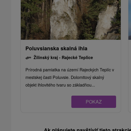
Poluvsianska skalná ihla
Žilinský kraj -
Rajecké Teplice
Prírodná pamiatka na území Rajeckých Teplíc v
mestskej časti Poluvsie. Dolomitový skalný
objekt ihlovitého tvaru so základňou...
POKAZ
Ak plánujete navštíviť tieto atrakcie