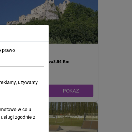
e prawo
Zamek Lietava
Žilinský kraj -
Lietava
3.94 Km
i reklamy, używamy
POKAZ
ernetowe w celu
 usługi zgodnie z