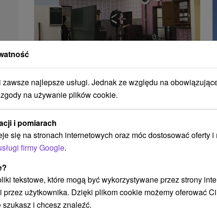
watność
zawsze najlepsze usługi. Jednak ze względu na obowiązując
Muzeum Transportu Rajecké Teplice
 zgody na używanie plików cookie.
Žilinský kraj -
Rajecké Teplice
0.62 Km
acji i pomiarach
eje się na stronach internetowych oraz móc dostosować oferty 
usługi firmy Google
.
POKAZ
e?
 pliki tekstowe, które mogą być wykorzystywane przez strony int
i przez użytkownika. Dzięki plikom cookie możemy oferować Ci
 szukasz i chcesz znaleźć.