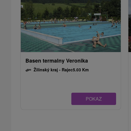
Basen termalny Veronika
Žilinský kraj -
Rajec
5.03 Km
POKAZ