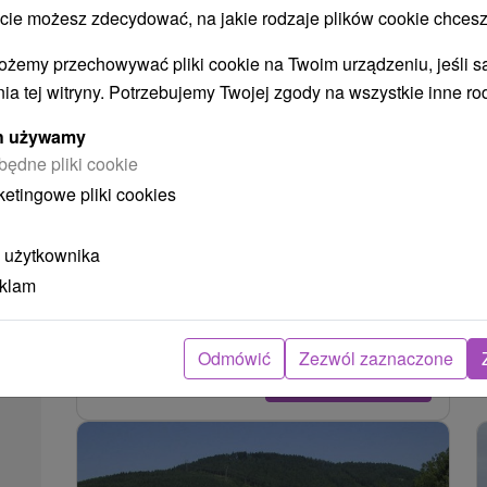
 możesz zdecydować, na jakie rodzaje plików cookie chcesz
ożemy przechowywać pliki cookie na Twoim urządzeniu, jeśli s
ia tej witryny. Potrzebujemy Twojej zgody na wszystkie inne ro
ych używamy
będne pliki cookie
Túra na Lietavský hrad z Lietavy
ketingowe pliki cookies
Žilinský kraj -
Lietava
3.94 Km
 użytkownika
Nadmorská výška: 635 m.n.m. Dĺžka trasy: 1,5
eklam
km Trvanie: pol h Prevýšenie: 240 m Farba
značky: Turistický chodník z časti...
Odmówić
Zezwól zaznaczone
POKAZ