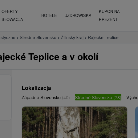
OFERTY
KUPON NA
HOTELE
UZDROWISKA
SŁOWACJA
PREZENT
ystyczne
Stredné Slovensko
Žilinský kraj
Rajecké Teplice
jecké Teplice a v okolí
Lokalizacja
Západné Slovensko
(40)
Stredné Slovensko
(78)
Vých