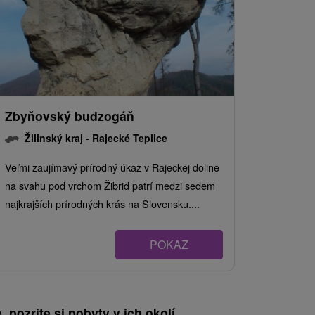
Zbyňovský budzogáň
Žilinský kraj -
Rajecké Teplice
Veľmi zaujímavý prírodný úkaz v Rajeckej doline
na svahu pod vrchom Žibrid patrí medzi sedem
najkrajších prírodných krás na Slovensku....
POKAZ
, pozrite si pobyty v ich okolí.