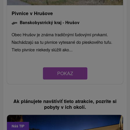
Pivnice v Hrušove
Banskobystrický kraj -
Hrušov
Obec Hrušov je známa tradičnými ľudovými prvkami.
Nachádzajú sa tu pivnice vytesané do pieskového tufu.
Tieto pivnice niekedy slúžili ako...
POKAZ
Ak plánujete navštíviť tieto atrakcie, pozrite si
pobyty v ich okolí.
Náš TIP