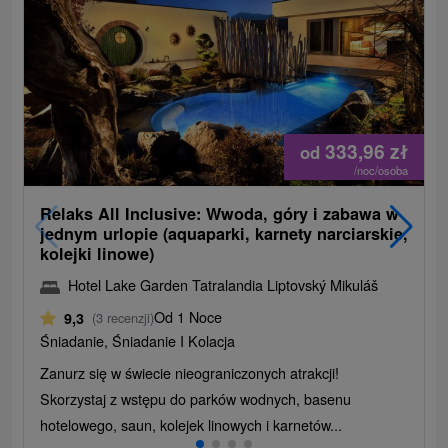
333,96
zł
od
/noc/osoba
Relaks All Inclusive: Wwoda, góry i zabawa w
jednym urlopie (aquaparki, karnety narciarskie,
kolejki linowe)
Hotel Lake Garden Tatralandia Liptovský Mikuláš
Od 1 Noce
9,3
(3 recenzji)
Śniadanie, Śniadanie I Kolacja
Zanurz się w świecie nieograniczonych atrakcji!
Skorzystaj z wstępu do parków wodnych, basenu
hotelowego, saun, kolejek linowych i karnetów...