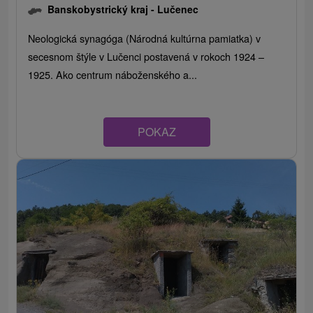
Banskobystrický kraj -
Lučenec
Neologická synagóga (Národná kultúrna pamiatka) v
secesnom štýle v Lučenci postavená v rokoch 1924 –
1925. Ako centrum náboženského a...
POKAZ