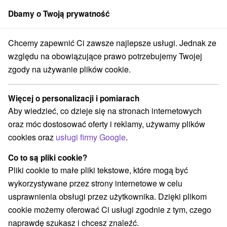
Dbamy o Twoją prywatność
członek grupy
Sorger
Chcemy zapewnić Ci zawsze najlepsze usługi. Jednak ze
Atrakcje na Słowacji
Atrakcje turystyczne
Nowogród
względu na obowiązujące prawo potrzebujemy Twojej
zgody na używanie plików cookie.
Atrakcje turystyczne Nowogród
Więcej o personalizacji i pomiarach
Kategorie
Aby wiedzieć, co dzieje się na stronach internetowych
oraz móc dostosować oferty i reklamy, używamy plików
Wszystkie kategorie
cookies oraz
usługi firmy Google
.
Jeziora, jeziora, zbiorniki wodne
Jaskinie
(1)
(1)
Atrakcje z adrenaliną
Atrakcje turystyczne
(1)
(4)
Co to są pliki cookie?
Muzea i galerie
Atrakcje dla dzieci
(3)
(5)
Pliki cookie to małe pliki tekstowe, które mogą być
Zabytki techniki
Aquaparki, baseny
(1)
(4)
wykorzystywane przez strony internetowe w celu
Zamki, pałace, ruiny
Sporty
Zamki
(5)
(1)
(1)
usprawnienia obsługi przez użytkownika. Dzięki plikom
Miejsca sakralne
Obiekty architektoniczne
(1)
(1)
cookie możemy oferować Ci usługi zgodnie z tym, czego
naprawdę szukasz i chcesz znaleźć.