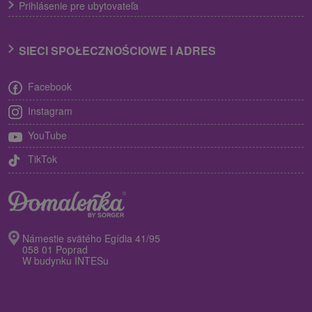
Prihlásenie pre ubytovateľa
SIECI SPOŁECZNOŚCIOWE I ADRES
Facebook
Instagram
YouTube
TikTok
Námestie svätého Egídia 41/95
058 01 Poprad
W budynku INTESu