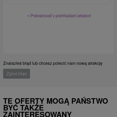
➝ Pokračovať v prehliadaní atrakcií
Znalazłeś błąd lub chcesz polecić nam nową atrakcję
Zgłoś błąd
TE OFERTY MOGĄ PAŃSTWO
BYĆ TAKŻE
ZAINTERESOWANY