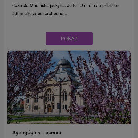
dozaista Mučínska jaskyňa. Je to 12 m dlhá a približne
2,5 m široká pozoruhodná...
POKAZ
Synagóga v Lučenci