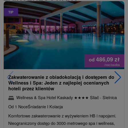
TIP
486,09
zł
od
/noc/osoba
Zakwaterowanie z obiadokolacją i dostępem do
Wellness i Spa: Jeden z najlepiej ocenianych
hoteli przez klientów
Wellness & Spa Hotel Kaskady
★
★
★
★
Sliač - Sielnica
Od 1 Noce
Śniadanie I Kolacja
Komfortowe zakwaterowanie z wyżywieniem HB i napojami.
Nieograniczony dostęp do 3000-metrowego spa i wellness,