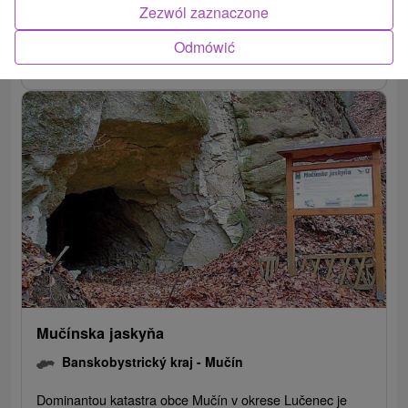
Zezwól zaznaczone
Odmówić
POKAZ
Mučínska jaskyňa
Banskobystrický kraj -
Mučín
Dominantou katastra obce Mučín v okrese Lučenec je