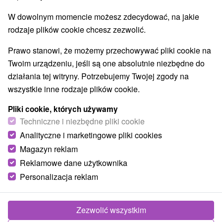
Wsie i miasta
W dowolnym momencie możesz zdecydować, na jakie
Poltár
(1)
Lučenec
(1)
rodzaje plików cookie chcesz zezwolić.
Prawo stanowi, że możemy przechowywać pliki cookie na
Twoim urządzeniu, jeśli są one absolutnie niezbędne do
działania tej witryny. Potrzebujemy Twojej zgody na
wszystkie inne rodzaje plików cookie.
Pliki cookie, których używamy
Techniczne i niezbędne pliki cookie
Analityczne i marketingowe pliki cookies
Magazyn reklam
Reklamowe dane użytkownika
Turecký most Poltár
Personalizacja reklam
Banskobystrický kraj -
Poltár
Zezwolić wszystkim