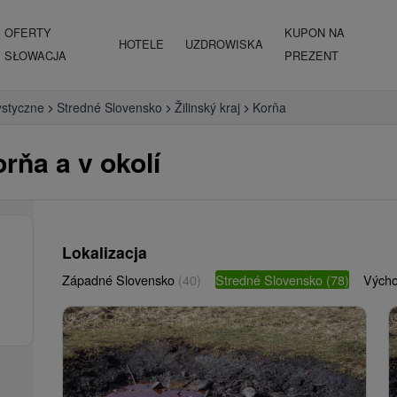
OFERTY
KUPON NA
HOTELE
UZDROWISKA
SŁOWACJA
PREZENT
ystyczne
Stredné Slovensko
Žilinský kraj
Korňa
rňa a v okolí
Lokalizacja
Západné Slovensko
(40)
Stredné Slovensko
(78)
Vých