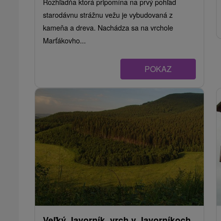
Rozhľadňa ktorá pripomína na prvý pohľad
starodávnu strážnu vežu je vybudovaná z
kameňa a dreva. Nachádza sa na vrchole
Marťákovho...
POKAZ
Veľký Javorník, vrch v Javorníkoch