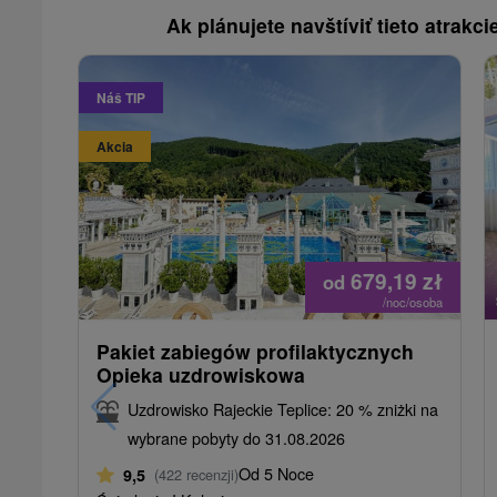
Ak plánujete navštíviť tieto atrakcie
Náš TIP
Akcia
679,19
zł
od
/noc/osoba
Pakiet zabiegów profilaktycznych
Opieka uzdrowiskowa
Uzdrowisko Rajeckie Teplice: 20 % zniżki na
wybrane pobyty do 31.08.2026
Od 5 Noce
9,5
(422 recenzji)