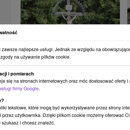
watność
zawsze najlepsze usługi. Jednak ze względu na obowiązując
 zgody na używanie plików cookie.
Miejsce pielgrzymek - Živčáková
góra
acji i pomiarach
Žilinský kraj -
Korňa
2.8 Km
eje się na stronach internetowych oraz móc dostosować oferty 
Vrch Živčáková znajduje się na północy Słowacji
usługi firmy Google
.
nad miejscowością Korňa, powiat Čadca. W
e?
1958 roku Matka Boska z Lourdes ukazała się
 pliki tekstowe, które mogą być wykorzystywane przez strony int
w...
i przez użytkownika. Dzięki plikom cookie możemy oferować Ci
 szukasz i chcesz znaleźć.
POKAZ