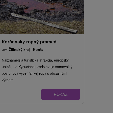
Korňansky ropný prameň
Žilinský kraj -
Korňa
Najznámejšia turistická atrakcia, európsky
unikát, na Kysuciach predstavuje samovoľný
povrchový výver ľahkej ropy s občasnými
výronmi...
POKAZ