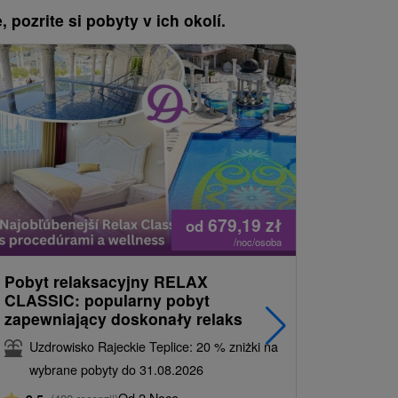
, pozrite si pobyty v ich okolí.
679,19
zł
od
/noc/osoba
Pobyt relaksacyjny RELAX
Relax Cl
CLASSIC: popularny pobyt
świecie 
zapewniający doskonały relaks
Uzdrowi
Uzdrowisko Rajeckie Teplice: 20 % zniżki na
wybrane
wybrane pobyty do 31.08.2026
9,5
(422
Od 2 Noce