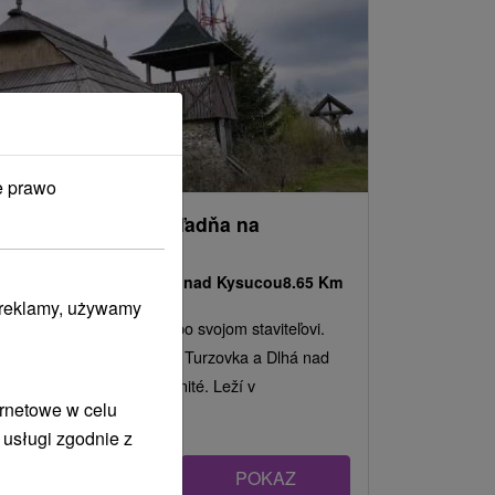
e prawo
Mikovčákova rozhľadňa na
Kamenitom
Žilinský kraj -
Dlhá nad Kysucou
8.65 Km
i reklamy, używamy
Rozhľadňa nesie názov po svojom staviteľovi.
Nájdete ju medzi obcami Turzovka a Dlhá nad
Kysucou na vrchu Kamenité. Leží v
ernetowe w celu
nadmorskej...
 usługi zgodnie z
POKAZ