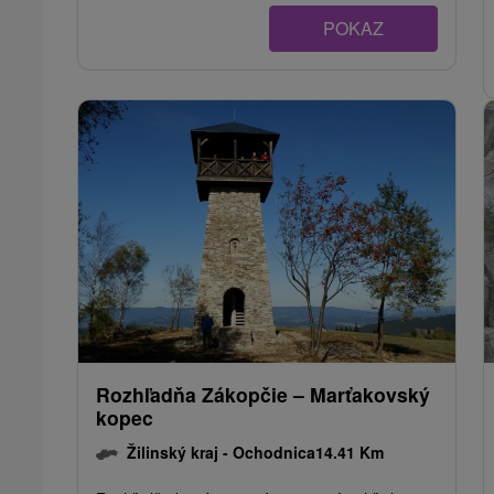
POKAZ
Rozhľadňa Zákopčie – Marťakovský
kopec
Žilinský kraj -
Ochodnica
14.41 Km