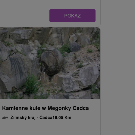
POKAZ
Kamienne kule w Megonky Cadca
Žilinský kraj -
Čadca
16.05 Km