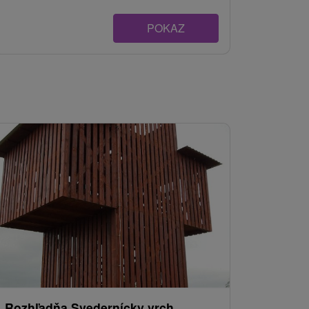
POKAZ
Rozhľadňa Svedernícky vrch