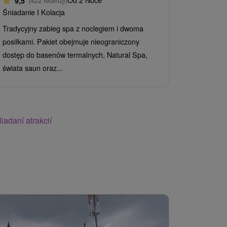
9,5
(422 recenzji)
Pełne Wyży
Śniadanie I Kolacja
Lecznicza w
Tradycyjny zabieg spa z noclegiem i dwoma
oraz nieogr
posiłkami. Pakiet obejmuje nieograniczony
saun zapewn
dostęp do basenów termalnych, Natural Spa,
świata saun oraz...
iadaní atrakcií