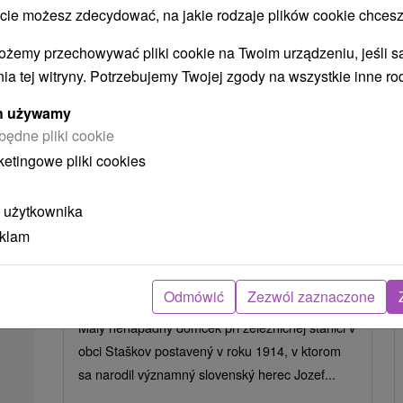
 możesz zdecydować, na jakie rodzaje plików cookie chcesz
ożemy przechowywać pliki cookie na Twoim urządzeniu, jeśli s
ia tej witryny. Potrzebujemy Twojej zgody na wszystkie inne ro
ych używamy
będne pliki cookie
ketingowe pliki cookies
 użytkownika
eklam
Rodný dom Jozefa Kronera Staškov
Žilinský kraj -
Staškov
10.75 Km
Odmówić
Zezwól zaznaczone
Malý nenápadný domček pri železničnej stanici v
obci Staškov postavený v roku 1914, v ktorom
sa narodil významný slovenský herec Jozef...