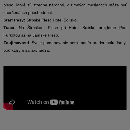
pleso, ktoré sú stredne náročné, v zimných mesiacoch môže byť
zhoršená ich priechodnosť.
Štart trasy:
Štrbské Pleso Hotel Solisko.
Trasa:
Na Štrbskom Plese pri Hoteli Solisko prejdeme Pod
Furkotou až na Jamské Pleso.
Zaujímavosti
: Svoje pomenovanie nesie podľa predvrcholu Jamy,
pod ktorým sa nachádza.