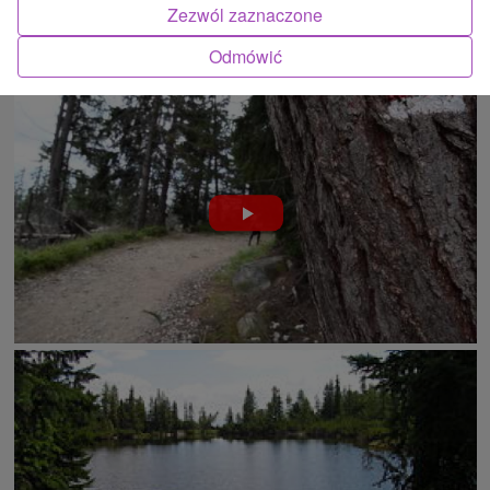
Zezwól zaznaczone
Odmówić
ATRAKCJĄ