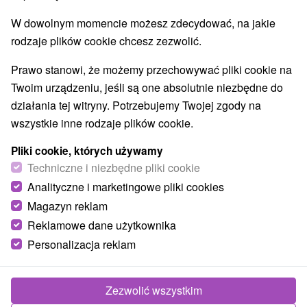
W dowolnym momencie możesz zdecydować, na jakie
rodzaje plików cookie chcesz zezwolić.
Prawo stanowi, że możemy przechowywać pliki cookie na
Twoim urządzeniu, jeśli są one absolutnie niezbędne do
działania tej witryny. Potrzebujemy Twojej zgody na
wszystkie inne rodzaje plików cookie.
Pliki cookie, których używamy
Techniczne i niezbędne pliki cookie
© OpenStreetMap
Analityczne i marketingowe pliki cookies
Region turystyczny
Magazyn reklam
Vysoké Tatry, v Tatrách, Východné Slovensko, Prešovský
Reklamowe dane użytkownika
kraj
Personalizacja reklam
Znalazłeś błąd lub chcesz polecić nam nową atrakcję
Zezwolić wszystkim
Zgłoś błąd