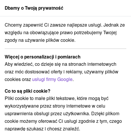
Dbamy o Twoją prywatność
członek grupy
Sorger
Chcemy zapewnić Ci zawsze najlepsze usługi. Jednak ze
ký kraj
Štrbské Pleso
Túra na Jamské Pleso zo Štrbského Plesa
względu na obowiązujące prawo potrzebujemy Twojej
zgody na używanie plików cookie.
Túra na Jamské Pleso zo
Štrbského Plesa
Więcej o personalizacji i pomiarach
Aby wiedzieć, co dzieje się na stronach internetowych
Przejdź do
oraz móc dostosować oferty i reklamy, używamy plików
cookies oraz
usługi firmy Google
.
Opinii Google
Pri jazere 4046/1
GPS:
Co to są pliki cookie?
N +49° 7' 58''
Pliki cookie to małe pliki tekstowe, które mogą być
E +20° 0' 44''
wykorzystywane przez strony internetowe w celu
usprawnienia obsługi przez użytkownika. Dzięki plikom
cookie możemy oferować Ci usługi zgodnie z tym, czego
naprawdę szukasz i chcesz znaleźć.