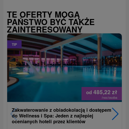
TE OFERTY MOGĄ
PAŃSTWO BYĆ TAKŻE
ZAINTERESOWANY
TIP
485,22
zł
od
/noc/osoba
Zakwaterowanie z obiadokolacją i dostępem
do Wellness i Spa: Jeden z najlepiej
ocenianych hoteli przez klientów