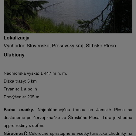
Lokalizacja
Východné Slovensko, Prešovský kraj, Štrbské Pleso
Ulubiony
Nadmorská výška: 1 447 m n. m.
Dĺžka trasy: 5 km
Trvanie: 1 a pol h
Prevýšenie: 205 m
Farba značky:
Najobľúbenejšou trasou na Jamské Pleso sa
dostaneme po červej značke zo Štrbského Plesa. Túra je vhodná
aj pre rodiny s deťmi.
Náročnosť:
Celoročne sprístupnené všetky turistické chodníky na