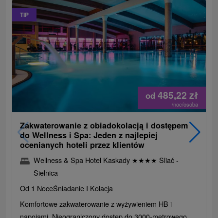
TIP
485,22
zł
od
/noc/osoba
Zakwaterowanie z obiadokolacją i dostępem
do Wellness i Spa: Jeden z najlepiej
ocenianych hoteli przez klientów
Wellness & Spa Hotel Kaskady
★
★
★
★
Sliač -
Sielnica
Od 1 Noce
Śniadanie I Kolacja
Komfortowe zakwaterowanie z wyżywieniem HB i
napojami. Nieograniczony dostęp do 3000-metrowego