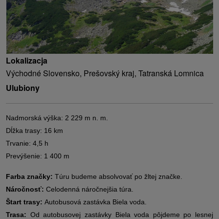
Lokalizacja
Východné Slovensko, Prešovský kraj, Tatranská Lomnica
Ulubiony
Nadmorská výška: 2 229 m n. m.
Dĺžka trasy: 16 km
Trvanie: 4,5 h
Prevýšenie: 1 400 m
Farba značky:
Túru budeme absolvovať po žltej značke.
Náročnosť:
Celodenná náročnejšia túra.
Štart trasy:
Autobusová zastávka Biela voda.
Trasa:
Od autobusovej zastávky Biela voda pôjdeme po lesnej