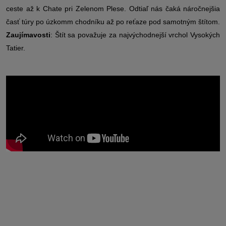
ceste až k Chate pri Zelenom Plese. Odtiaľ nás čaká náročnejšia
časť túry po úzkomm chodníku až po reťaze pod samotným štítom.
Zaujímavosti
:
Štít sa považuje za najvýchodnejší vrchol Vysokých
Tatier.