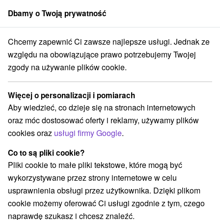
Dbamy o Twoją prywatność
członek grupy
Sorger
Chcemy zapewnić Ci zawsze najlepsze usługi. Jednak ze
raj
Tatranská Lomnica
Túra na Jahňací štít z Tatranskej Lomnice
względu na obowiązujące prawo potrzebujemy Twojej
zgody na używanie plików cookie.
Túra na Jahňací štít z Tatranskej
Lomnice
Więcej o personalizacji i pomiarach
Aby wiedzieć, co dzieje się na stronach internetowych
Przejdź do
oraz móc dostosować oferty i reklamy, używamy plików
cookies oraz
usługi firmy Google
.
Opinii Google
GPS:
Co to są pliki cookie?
N +49° 13' 10''
Pliki cookie to małe pliki tekstowe, które mogą być
E +20° 12' 29''
wykorzystywane przez strony internetowe w celu
usprawnienia obsługi przez użytkownika. Dzięki plikom
cookie możemy oferować Ci usługi zgodnie z tym, czego
naprawdę szukasz i chcesz znaleźć.