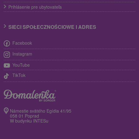
Prihlásenie pre ubytovateľa
SIECI SPOŁECZNOŚCIOWE I ADRES
Facebook
Instagram
YouTube
TikTok
Námestie svätého Egídia 41/95
058 01 Poprad
W budynku INTESu