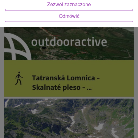
Zezwól zaznaczone
Odmówić
ATRAKCJĄ