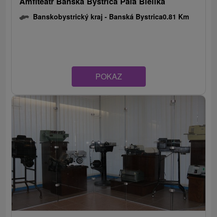
Amfiteatr Banská Bystrica Paľa Bielika
Banskobystrický kraj -
Banská Bystrica
0.81 Km
POKAZ