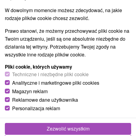
W dowolnym momencie możesz zdecydować, na jakie
rodzaje plików cookie chcesz zezwolić.
Prawo stanowi, że możemy przechowywać pliki cookie na
Twoim urządzeniu, jeśli są one absolutnie niezbędne do
działania tej witryny. Potrzebujemy Twojej zgody na
wszystkie inne rodzaje plików cookie.
Pliki cookie, których używamy
Brutal Povala - ścianka wspinaczkowa
Techniczne i niezbędne pliki cookie
Banskobystrický kraj -
Banská Bystrica
Analityczne i marketingowe pliki cookies
Niekomercyjna ściana wspinaczkowa dla publiczności
Magazyn reklam
znajduje się w centrum Bańskiej Bystrzycy. Wspina się po
Reklamowe dane użytkownika
ścianie bez zabezpieczenia i wpada...
Personalizacja reklam
Zezwolić wszystkim
POKAZ