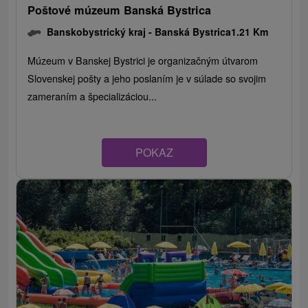
Poštové múzeum Banská Bystrica
Banskobystrický kraj -
Banská Bystrica
1.21 Km
Múzeum v Banskej Bystrici je organizačným útvarom
Slovenskej pošty a jeho poslaním je v súlade so svojim
zameraním a špecializáciou...
POKAZ