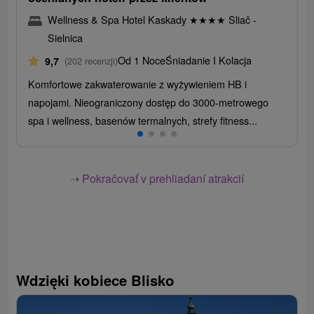
Wellness & Spa Hotel Kaskady
★
★
★
★
Sliač -
Sielnica
Od 1 Noce
Śniadanie I Kolacja
9,7
(202 recenzji)
Komfortowe zakwaterowanie z wyżywieniem HB i
napojami. Nieograniczony dostęp do 3000-metrowego
spa i wellness, basenów termalnych, strefy fitness...
➝ Pokračovať v prehliadaní atrakcií
Wdzięki kobiece Blisko