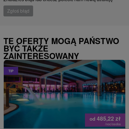
Zgłoś błąd
TE OFERTY MOGĄ PAŃSTWO
BYĆ TAKŻE
ZAINTERESOWANY
TIP
485,22
zł
od
/noc/osoba