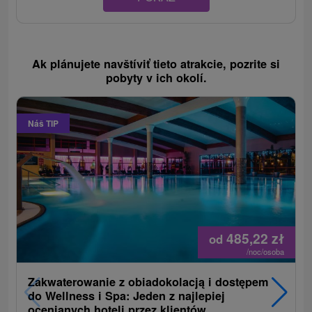
Ak plánujete navštíviť tieto atrakcie, pozrite si
pobyty v ich okolí.
Náš TIP
485,22
zł
od
/noc/osoba
Zakwaterowanie z obiadokolacją i dostępem
do Wellness i Spa: Jeden z najlepiej
ocenianych hoteli przez klientów