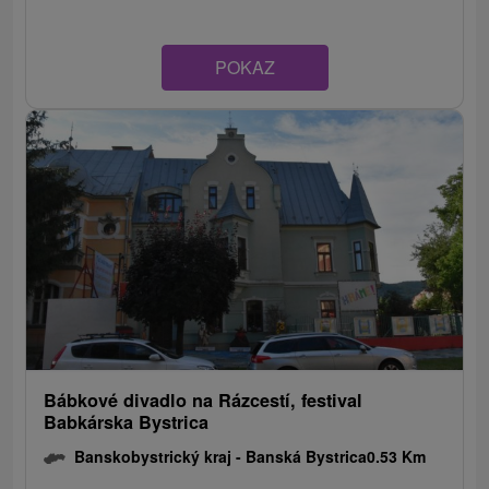
POKAZ
Bábkové divadlo na Rázcestí, festival
Babkárska Bystrica
Banskobystrický kraj -
Banská Bystrica
0.53 Km