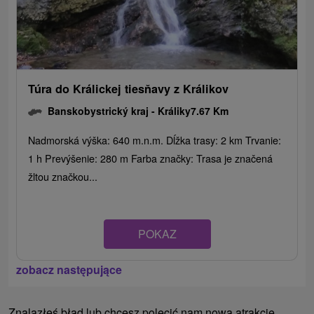
Túra do Králickej tiesňavy z Králikov
Banskobystrický kraj -
Králiky
7.67 Km
Nadmorská výška: 640 m.n.m. Dĺžka trasy: 2 km Trvanie:
1 h Prevýšenie: 280 m Farba značky: Trasa je značená
žltou značkou...
POKAZ
zobacz następujące
Znalazłeś błąd lub chcesz polecić nam nową atrakcję