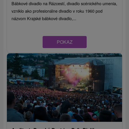
Bábkové divadlo na Rázcestí, divadlo scénického umenia,
vzniklo ako profesionálne divadlo v roku 1960 pod
názvom Krajské bábkové divadlo,...
POKAZ