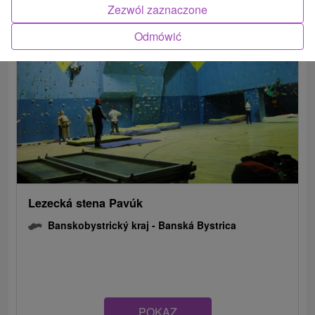
Zezwól zaznaczone
Odmówić
Lezecká stena Pavúk
Banskobystrický kraj -
Banská Bystrica
POKAZ