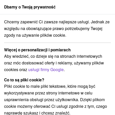
Dbamy o Twoją prywatność
członek grupy
Sorger
Chcemy zapewnić Ci zawsze najlepsze usługi. Jednak ze
Sporty
Stredné Slovensko
Banskobystrický kraj
Banská Bystrica
względu na obowiązujące prawo potrzebujemy Twojej
zgody na używanie plików cookie.
Sporty Banská Bystrica a v okolí
Więcej o personalizacji i pomiarach
Kategorie
Aby wiedzieć, co dzieje się na stronach internetowych
oraz móc dostosować oferty i reklamy, używamy plików
Wszystkie kategorie
Atrakcje z adrenaliną
(2)
cookies oraz
usługi firmy Google
.
Muzea i galerie
Atrakcje dla dzieci
(2)
(4)
Aquaparki, baseny
Planetarium i obserwatorium
(1)
(1)
Co to są pliki cookie?
Ośrodki i miasteczka dziecięce
(2)
Pliki cookie to małe pliki tekstowe, które mogą być
Areny laserowe i paintball
Zamki, pałace, ruiny
(1)
(1)
wykorzystywane przez strony internetowe w celu
Sporty
Teatry
Amfiteatry i kina w przyrodzie
(2)
(2)
(1)
usprawnienia obsługi przez użytkownika. Dzięki plikom
cookie możemy oferować Ci usługi zgodnie z tym, czego
naprawdę szukasz i chcesz znaleźć.