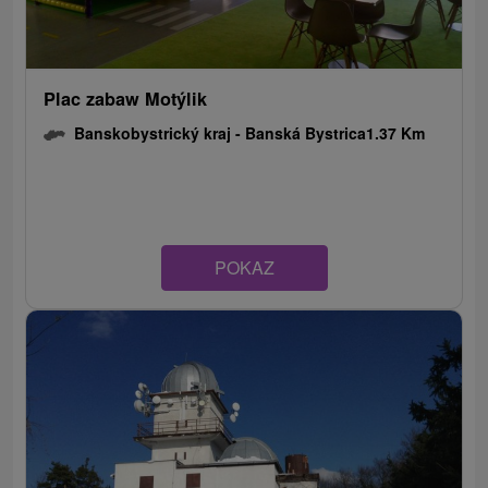
Plac zabaw Motýlik
Banskobystrický kraj -
Banská Bystrica
1.37 Km
POKAZ