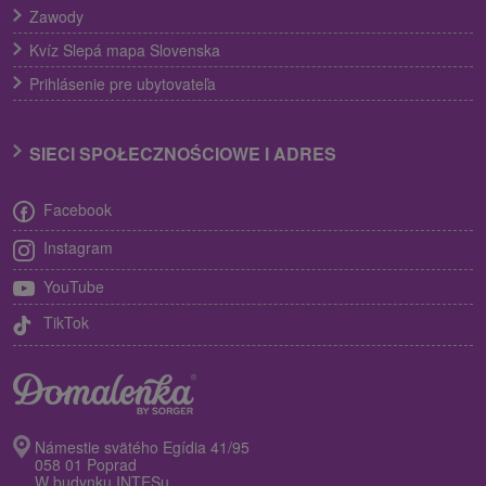
Zawody
Kvíz Slepá mapa Slovenska
Prihlásenie pre ubytovateľa
SIECI SPOŁECZNOŚCIOWE I ADRES
Facebook
Instagram
YouTube
TikTok
Námestie svätého Egídia 41/95
058 01 Poprad
W budynku INTESu