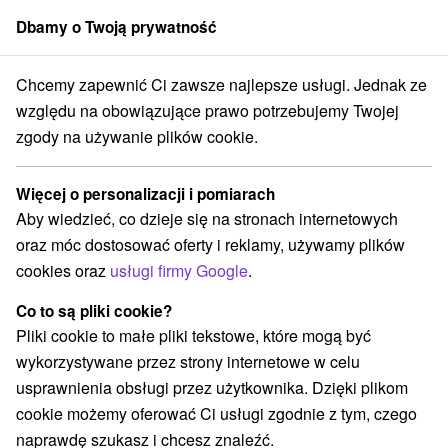
Dbamy o Twoją prywatność
członek grupy
Sorger
Chcemy zapewnić Ci zawsze najlepsze usługi. Jednak ze
ický kraj
Banská Bystrica
Opera Narodowa w Bańskiej Bystrzycy
względu na obowiązujące prawo potrzebujemy Twojej
zgody na używanie plików cookie.
Opera Narodowa w Bańskiej
Bystrzycy
Więcej o personalizacji i pomiarach
Aby wiedzieć, co dzieje się na stronach internetowych
Wyświetl stronę internetową
Przejdź do
oraz móc dostosować oferty i reklamy, używamy plików
cookies oraz
usługi firmy Google
.
+421 48 245 71 20, +421 908 324 163
Co to są pliki cookie?
rezervacie@stateopera.sk
Pliki cookie to małe pliki tekstowe, które mogą być
Facebook
wykorzystywane przez strony internetowe w celu
usprawnienia obsługi przez użytkownika. Dzięki plikom
Opinii Google
cookie możemy oferować Ci usługi zgodnie z tym, czego
Národná 790
GPS:
naprawdę szukasz i chcesz znaleźć.
974 01 Banská Bystrica
N +48° 43' 59.41''