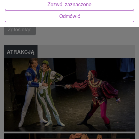
Kremnické vrchy
Zezwól zaznaczone
Odmówić
Znalazłeś błąd lub chcesz polecić nam nową atrakcję
Zgłoś błąd
ATRAKCJĄ