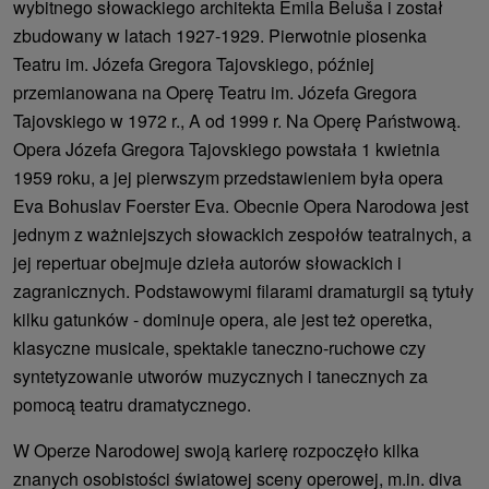
wybitnego słowackiego architekta Emila Beluša i został
zbudowany w latach 1927-1929. Pierwotnie piosenka
Teatru im. Józefa Gregora Tajovskiego, później
przemianowana na Operę Teatru im. Józefa Gregora
Tajovskiego w 1972 r., A od 1999 r. Na Operę Państwową.
Opera Józefa Gregora Tajovskiego powstała 1 kwietnia
1959 roku, a jej pierwszym przedstawieniem była opera
Eva Bohuslav Foerster Eva. Obecnie Opera Narodowa jest
jednym z ważniejszych słowackich zespołów teatralnych, a
jej repertuar obejmuje dzieła autorów słowackich i
zagranicznych. Podstawowymi filarami dramaturgii są tytuły
kilku gatunków - dominuje opera, ale jest też operetka,
klasyczne musicale, spektakle taneczno-ruchowe czy
syntetyzowanie utworów muzycznych i tanecznych za
pomocą teatru dramatycznego.
W Operze Narodowej swoją karierę rozpoczęło kilka
znanych osobistości światowej sceny operowej, m.in. diva