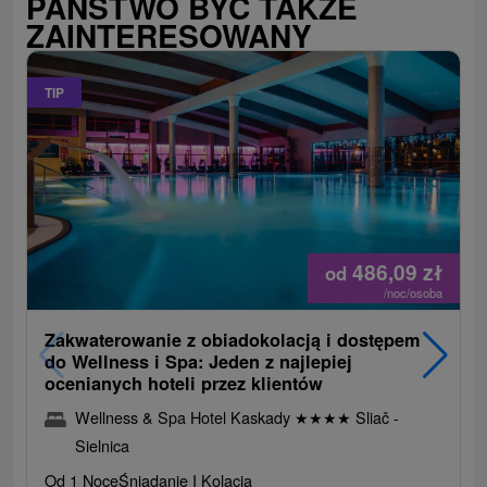
PAŃSTWO BYĆ TAKŻE
ZAINTERESOWANY
TIP
486,09
zł
od
/noc/osoba
Zakwaterowanie z obiadokolacją i dostępem
do Wellness i Spa: Jeden z najlepiej
ocenianych hoteli przez klientów
Wellness & Spa Hotel Kaskady
★
★
★
★
Sliač -
Sielnica
Od 1 Noce
Śniadanie I Kolacja