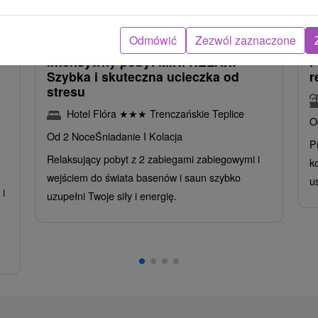
zł
404,77
zł
od
oba
/noc/osoba
Odmówić
Zezwól zaznaczone
Intensywny pobyt MINI RELAX:
P
n
Szybka i skuteczna ucieczka od
r
stresu
Hotel Flóra
★
★
★
Trenczańskie Teplice
O
Od 2 Noce
Śniadanie I Kolacja
P
Relaksujący pobyt z 2 zabiegami zabiegowymi i
k
wejściem do świata basenów i saun szybko
u
i
uzupełni Twoje siły i energię.
,