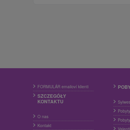
FORMULÁR emailoví klienti
POB
SZCZEGÓŁY
KONTAKTU
Sylwes
Pobyty
O nas
Pobyty
Kontakt
Valent