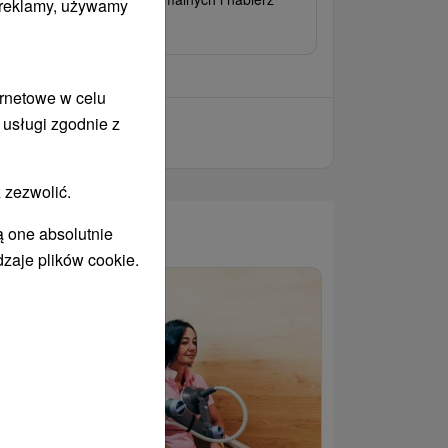
i reklamy, używamy
wych sił w sercu Tatr.
ernetowe w celu
 usługi zgodnie z
 zezwolić.
ą one absolutnie
WANY
dzaje plików cookie.