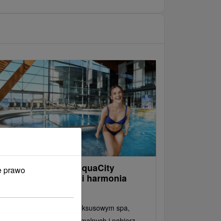
ellness i relaks w AquaCity
e prawo
oprad: Energia Tatr i harmonia
iała
zwól się rozpieszczać w luksusowym spa,
elaksuj się w basenach termalnych i nabierz