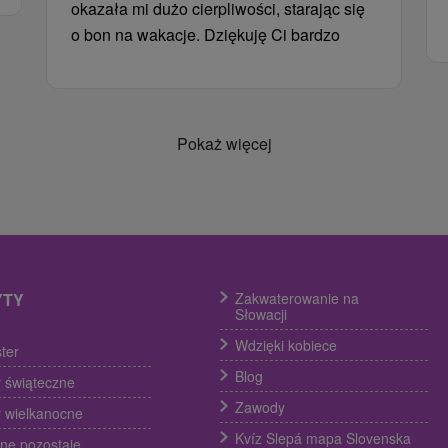
okazała mi dużo cierpliwości, starając się
o bon na wakacje. Dziękuję Ci bardzo
Pokaż więcej
YTY
Zakwaterowanie na
Słowacji
Wdzięki kobiece
ter
Blog
 świąteczne
Zawody
 wielkanocne
Kvíz Slepá mapa Slovenska
ine pozostaje