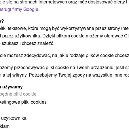
eje się na stronach internetowych oraz móc dostosować oferty 
luksusowego centrum wellness z basenami,
no
usługi firmy Google
.
saunami i jacuzzi.
e?
 pliki tekstowe, które mogą być wykorzystywane przez strony int
i przez użytkownika. Dzięki plikom cookie możemy oferować Ci
Załaduj więcej
 szukasz i chcesz znaleźć.
 możesz zdecydować, na jakie rodzaje plików cookie chcesz
ożemy przechowywać pliki cookie na Twoim urządzeniu, jeśli s
STWO BYĆ TAKŻE ZAINTERESO
ia tej witryny. Potrzebujemy Twojej zgody na wszystkie inne ro
ych używamy
będne pliki cookie
ketingowe pliki cookies
 użytkownika
eklam