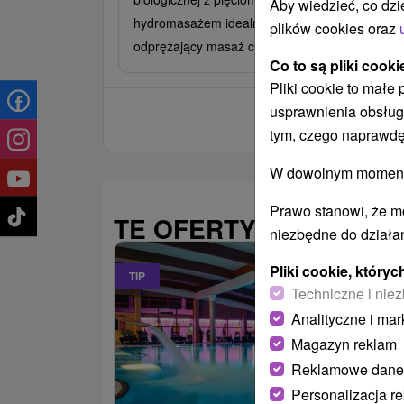
Aby wiedzieć, co dzi
hydromasażem idealnie uzupełni przyjemny,
plików cookies oraz
odprężający masaż ciała.
Co to są pliki cooki
Pliki cookie to małe
usprawnienia obsług
tym, czego naprawdę
W dowolnym momencie
Prawo stanowi, że m
TE OFERTY MOGĄ PAŃ
niezbędne do działan
Pliki cookie, któr
TIP
Techniczne i niez
Analityczne i mar
Magazyn reklam
Reklamowe dane
Personalizacja r