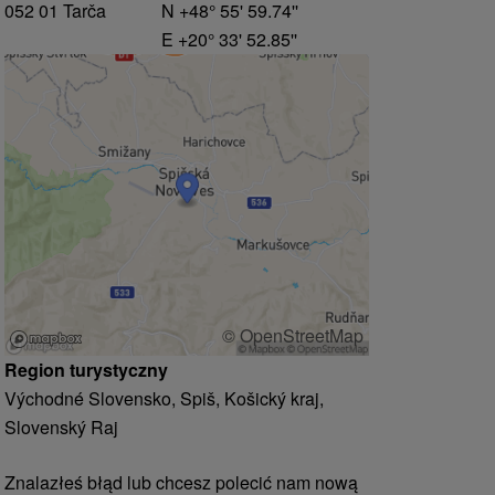
052 01 Tarča
N +48° 55' 59.74''
E +20° 33' 52.85''
© OpenStreetMap
Region turystyczny
Východné Slovensko, Spiš, Košický kraj,
Slovenský Raj
Znalazłeś błąd lub chcesz polecić nam nową