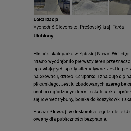
Lokalizacja
Východné Slovensko, Prešovský kraj, Tarča
Ulubiony
Historia skateparku w Spiskiej Nowej Wsi sięga
miasto wyodrębniło pierwszy teren przeznaczo
uprawiających sporty alternatywne. Jest to pi
na Słowacji, dzieło KZNparks, i znajduje się na
piłkarskiego. Jest tu zbudowanych szereg beto
osobno ogrodzonym terenie skateparku, oprócz 
się również trybuny, boiska do koszykówki i sk
Puchar Słowacji w deskorolce regularnie jeździ
otwarty dla publiczności bezpłatnie.