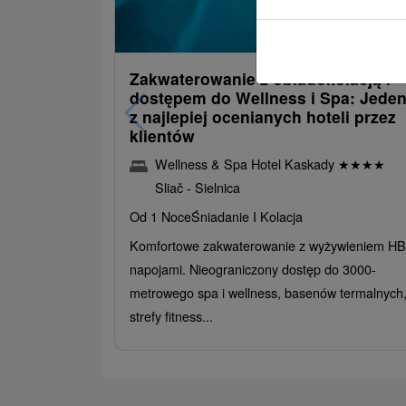
485,30
od
/noc/os
Zakwaterowanie z obiadokolacją i
dostępem do Wellness i Spa: Jede
z najlepiej ocenianych hoteli przez
klientów
Wellness & Spa Hotel Kaskady
★
★
★
★
Sliač - Sielnica
Od 1 Noce
Śniadanie I Kolacja
Komfortowe zakwaterowanie z wyżywieniem HB 
napojami. Nieograniczony dostęp do 3000-
metrowego spa i wellness, basenów termalnych
strefy fitness...