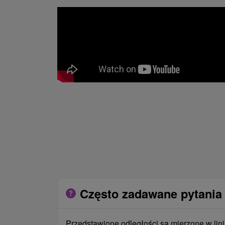
Często zadawane pytania 
Przedstawione odległości są mierzone w lini