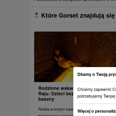
Które Gorset znajdują się
Dbamy o Twoją pry
Rodzinne wakacje w Słowackim
Chcemy zapewnić Ci 
Raju: Dzieci bezpłatnie, wellness i
potrzebujemy Twojej
baseny
Relaks w krytym basenie i centrum odnowy
Więcej o personaliz
biologicznej z pięcioma saunami lub wanną z