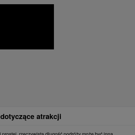
dotyczące atrakcji
i prostej, rzeczywista długość podróży może być inna.