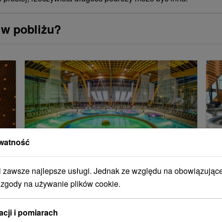
 w pobliżu?
watność
Wellness & Relaks w AquaCity
W
zawsze najlepsze usługi. Jednak ze względu na obowiązując
Poprad: Doskonały relaks pod
P
 zgody na używanie plików cookie.
Tatrami
c
Komfortowe pokoje, bogate wyżywienie HB,
Po
acji i pomiarach
nieograniczony dostęp do aquaparku i
zr