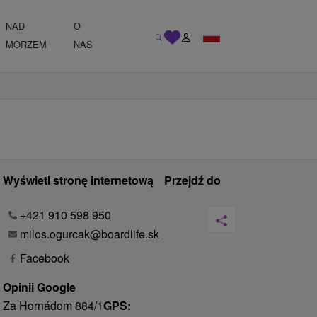
NAD
O
MORZEM
NAS
Wyświetl stronę internetową
Przejdź do
+421 910 598 950
milos.ogurcak@boardlife.sk
Facebook
Opinii Google
Za Hornádom 884/1
GPS: