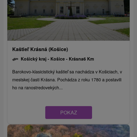
Kaštieľ Krásná (Košice)
Košický kraj -
Košice - Krásna
6 Km
Barokovo-klasicistický kaštieľ sa nachádza v Košiciach, v
mestskej časti Krásna. Pochádza z roku 1780 a postavili
ho na ranostredovekých...
POKAZ