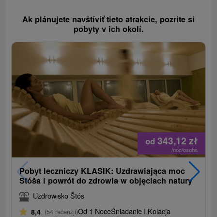
Ak plánujete navštíviť tieto atrakcie, pozrite si
pobyty v ich okolí.
343,12
zł
od
/noc/osoba
Pobyt leczniczy KLASIK: Uzdrawiająca moc
Stóša i powrót do zdrowia w objęciach natury
Uzdrowisko Štós
Od 1 Noce
Śniadanie I Kolacja
8,4
(54 recenzji)