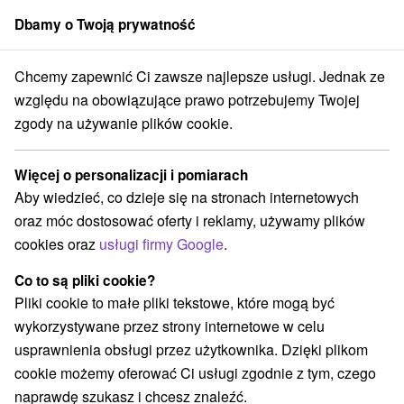
Dbamy o Twoją prywatność
członek grupy
Sorger
Chcemy zapewnić Ci zawsze najlepsze usługi. Jednak ze
wacji
Skanseny
Východné Slovensko
Košický kraj
Nižná Myšľa
względu na obowiązujące prawo potrzebujemy Twojej
zgody na używanie plików cookie.
Skanseny Nižná Myšľa a v okolí
Więcej o personalizacji i pomiarach
Kategorie
Aby wiedzieć, co dzieje się na stronach internetowych
oraz móc dostosować oferty i reklamy, używamy plików
Wszystkie kategorie
Atrakcje turystyczne
(2)
cookies oraz
usługi firmy Google
.
Atrakcje dla dzieci
Skanseny
(1)
(2)
Co to są pliki cookie?
Pliki cookie to małe pliki tekstowe, które mogą być
wykorzystywane przez strony internetowe w celu
usprawnienia obsługi przez użytkownika. Dzięki plikom
cookie możemy oferować Ci usługi zgodnie z tym, czego
naprawdę szukasz i chcesz znaleźć.