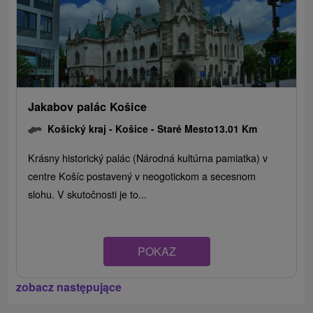
Jakabov palác Košice
Košický kraj -
Košice - Staré Mesto
13.01 Km
Krásny historický palác (Národná kultúrna pamiatka) v
centre Košíc postavený v neogotickom a secesnom
slohu. V skutočnosti je to...
POKAZ
zobacz następujące