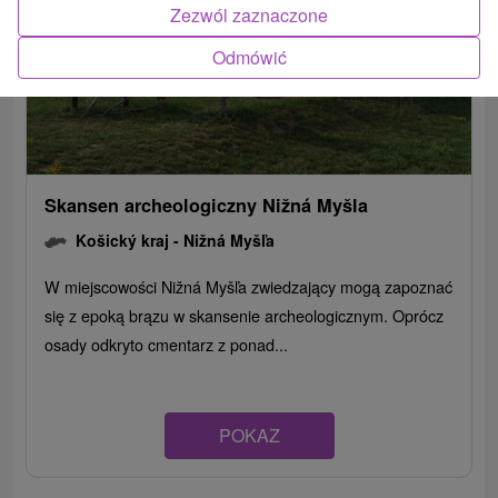
Zezwól zaznaczone
Odmówić
Skansen archeologiczny Nižná Myšla
Košický kraj -
Nižná Myšľa
W miejscowości Nižná Myšľa zwiedzający mogą zapoznać
się z epoką brązu w skansenie archeologicznym. Oprócz
osady odkryto cmentarz z ponad...
POKAZ