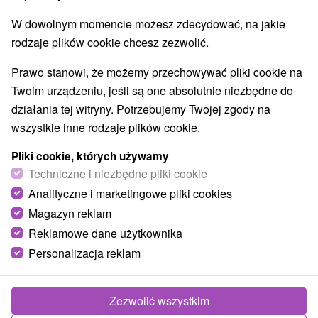
W dowolnym momencie możesz zdecydować, na jakie
rodzaje plików cookie chcesz zezwolić.
Prawo stanowi, że możemy przechowywać pliki cookie na
Skansen archeologiczny Nižná Myšľa
Twoim urządzeniu, jeśli są one absolutnie niezbędne do
Košický kraj -
Nižná Myšľa
działania tej witryny. Potrzebujemy Twojej zgody na
wszystkie inne rodzaje plików cookie.
Stanowisko archeologiczne, skansen z epoki brązu w
Nižnej Mysle, jest jednym z najważniejszych obiektów w
Pliki cookie, których używamy
Techniczne i niezbędne pliki cookie
skali globalnej. Replika dołu...
Analityczne i marketingowe pliki cookies
Magazyn reklam
POKAZ
Reklamowe dane użytkownika
Personalizacja reklam
Zezwolić wszystkim