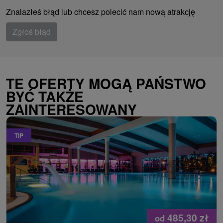
Znalazłeś błąd lub chcesz polecić nam nową atrakcję
Zgłoś błąd
TE OFERTY MOGĄ PAŃSTWO
BYĆ TAKŻE
ZAINTERESOWANY
TIP
485,30
zł
od