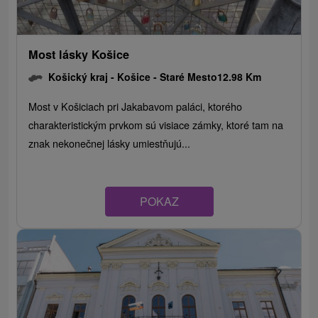
Most lásky Košice
Košický kraj -
Košice - Staré Mesto
12.98 Km
Most v Košiciach pri Jakabavom paláci, ktorého
charakteristickým prvkom sú visiace zámky, ktoré tam na
znak nekonečnej lásky umiestňujú...
POKAZ