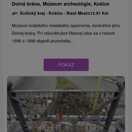
Dolná brána, Múzeum archeológie, Košice
Košický kraj -
Košice - Staré Mesto
12.91 Km
Múzeum košického mestského opevnenia, konkrétne jeho
Dolnej brány. Pri rekonštrukcii Hlavnej ulice sa v rokoch
1996 a 1998 objavili pozostatky...
POKAZ