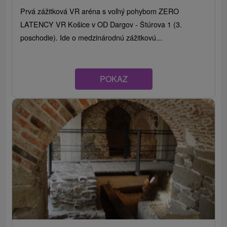
Prvá zážitková VR aréna s voľný pohybom ZERO
LATENCY VR Košice v OD Dargov - Štúrova 1 (3.
poschodie). Ide o medzinárodnú zážitkovú...
POKAZ