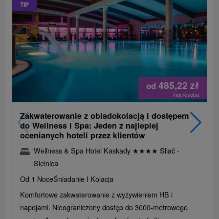
TIP
485,22
zł
od
/noc/osoba
Zakwaterowanie z obiadokolacją i dostępem
do Wellness i Spa: Jeden z najlepiej
ocenianych hoteli przez klientów
Wellness & Spa Hotel Kaskady
★
★
★
★
Sliač -
Sielnica
Od 1 Noce
Śniadanie I Kolacja
Komfortowe zakwaterowanie z wyżywieniem HB i
napojami. Nieograniczony dostęp do 3000-metrowego