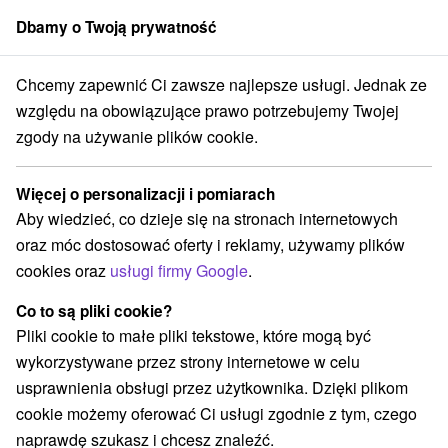
Dbamy o Twoją prywatność
członek grupy
Sorger
Chcemy zapewnić Ci zawsze najlepsze usługi. Jednak ze
Košický kraj
Nižná Myšľa
Skansen archeologiczny Nižná Myšľa
względu na obowiązujące prawo potrzebujemy Twojej
zgody na używanie plików cookie.
Skansen archeologiczny Nižná
Myšľa
Więcej o personalizacji i pomiarach
Aby wiedzieć, co dzieje się na stronach internetowych
Wyświetl stronę internetową
Przejdź do
oraz móc dostosować oferty i reklamy, używamy plików
cookies oraz
usługi firmy Google
.
+421 905 282 187
Co to są pliki cookie?
collegiummyssle@gmail.com
Pliki cookie to małe pliki tekstowe, które mogą być
Opinii Google
wykorzystywane przez strony internetowe w celu
044 15 Nižná Myšľa
GPS:
usprawnienia obsługi przez użytkownika. Dzięki plikom
N +48° 37' 2.75''
cookie możemy oferować Ci usługi zgodnie z tym, czego
E +21° 22' 2.46''
naprawdę szukasz i chcesz znaleźć.