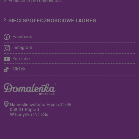
Prihlásenie pre ubytovateľa
SIECI SPOŁECZNOŚCIOWE I ADRES
Facebook
Instagram
YouTube
TikTok
Námestie svätého Egídia 41/95
058 01 Poprad
W budynku INTESu