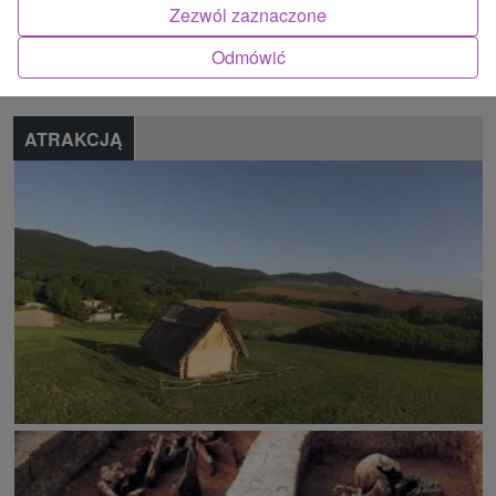
Znalazłeś błąd lub chcesz polecić nam nową atrakcję
Zezwól zaznaczone
Odmówić
Zgłoś błąd
ATRAKCJĄ