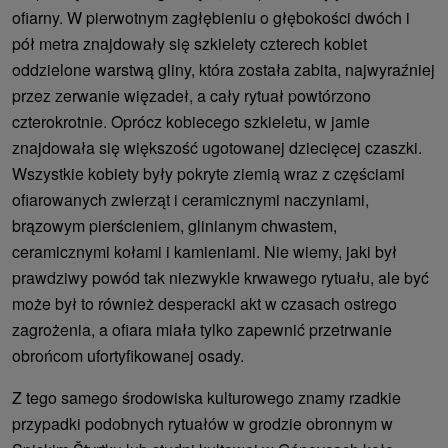
ofiarny. W pierwotnym zagłębieniu o głębokości dwóch i
pół metra znajdowały się szkielety czterech kobiet
oddzielone warstwą gliny, która została zabita, najwyraźniej
przez zerwanie więzadeł, a cały rytuał powtórzono
czterokrotnie. Oprócz kobiecego szkieletu, w jamie
znajdowała się większość ugotowanej dziecięcej czaszki.
Wszystkie kobiety były pokryte ziemią wraz z częściami
ofiarowanych zwierząt i ceramicznymi naczyniami,
brązowym pierścieniem, glinianym chwastem,
ceramicznymi kołami i kamieniami. Nie wiemy, jaki był
prawdziwy powód tak niezwykle krwawego rytuału, ale być
może był to również desperacki akt w czasach ostrego
zagrożenia, a ofiara miała tylko zapewnić przetrwanie
obrońcom ufortyfikowanej osady.
Z tego samego środowiska kulturowego znamy rzadkie
przypadki podobnych rytuałów w grodzie obronnym w