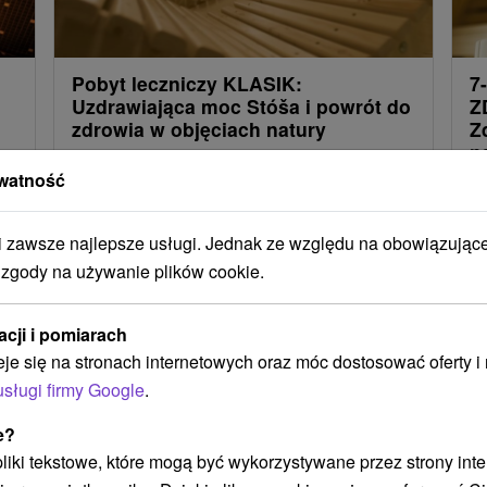
Pobyt leczniczy KLASIK:
7
Uzdrawiająca moc Stóša i powrót do
Z
zdrowia w objęciach natury
Z
n
Pobyt łączy w sobie profesjonalną opiekę
watność
Wy
medyczną, wysokiej jakości wyżywienie i
in
skuteczne procedury lecznicze z ciszą przyrody
zawsze najlepsze usługi. Jednak ze względu na obowiązując
ws
Štós.
 zgody na używanie plików cookie.
um
acji i pomiarach
eje się na stronach internetowych oraz móc dostosować oferty 
Załaduj więcej
usługi firmy Google
.
e?
 pliki tekstowe, które mogą być wykorzystywane przez strony int