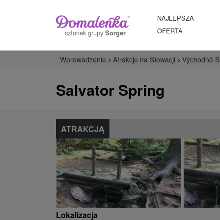
NAJLEPSZA
OFERTA
członek grupy
Sorger
Wprowadzenie
Atrakcje na Słowacji
Východné S
Salvator Spring
ATRAKCJĄ
Lokalizacja