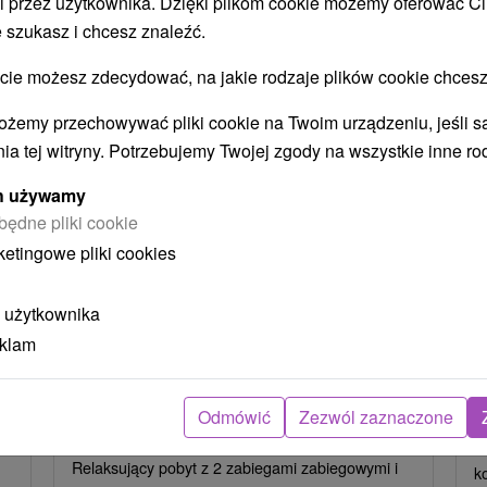
i przez użytkownika. Dzięki plikom cookie możemy oferować Ci
STWO BYĆ TAKŻE ZAINTERESO
 szukasz i chcesz znaleźć.
 możesz zdecydować, na jakie rodzaje plików cookie chcesz
ożemy przechowywać pliki cookie na Twoim urządzeniu, jeśli s
ia tej witryny. Potrzebujemy Twojej zgody na wszystkie inne ro
ych używamy
będne pliki cookie
zł
404,77
zł
od
ketingowe pliki cookies
oba
/noc/osoba
 użytkownika
Intensywny pobyt MINI RELAX:
P
n
Szybka i skuteczna ucieczka od
r
eklam
stresu
Hotel Flóra
★
★
★
Trenczańskie Teplice
O
Odmówić
Zezwól zaznaczone
Od 2 Noce
Śniadanie I Kolacja
P
Relaksujący pobyt z 2 zabiegami zabiegowymi i
k