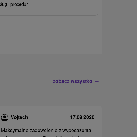
Ciesz się zr
sług i procedur.
wrażeń pobyte
atrakcje wodne
rodziny.
zobacz wszystko
Vojtech
17.09.2020
Maksymalne zadowolenie z wyposażenia