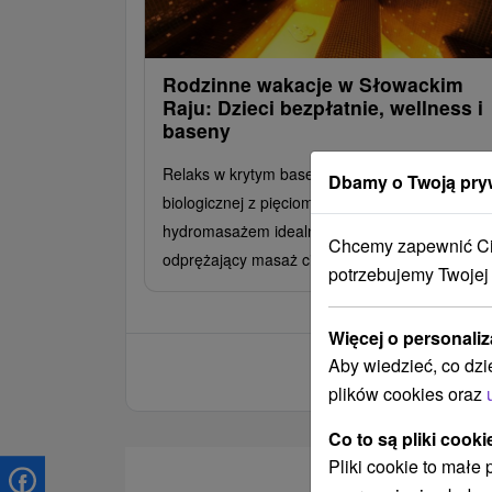
Rodzinne wakacje w Słowackim
Raju: Dzieci bezpłatnie, wellness i
baseny
Relaks w krytym basenie i centrum odnowy
Dbamy o Twoją pry
biologicznej z pięcioma saunami lub wanną z
hydromasażem idealnie uzupełni przyjemny,
Chcemy zapewnić Ci 
odprężający masaż ciała.
potrzebujemy Twojej
Więcej o personaliz
Aby wiedzieć, co dzi
plików cookies oraz
Co to są pliki cooki
Pliki cookie to małe