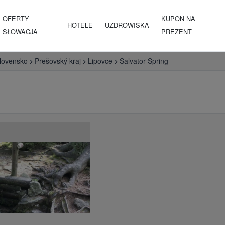
OFERTY
KUPON NA
HOTELE
UZDROWISKA
SŁOWACJA
PREZENT
lovensko
Prešovský kraj
Lipovce
Salvator Spring