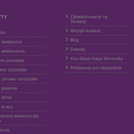
YTY
Zakwaterowanie na
Słowacji
Wdzięki kobiece
ter
Blog
 świąteczne
Zawody
 wielkanocne
Kvíz Slepá mapa Slovenska
ine pozostaje
Prihlásenie pre ubytovateľa
een pozostaje
 zimowe narciarskie
 jesienne
 letnie
 w spa
tyczny weekend dla
a
inute