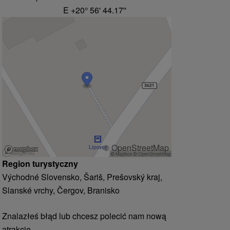
E +20° 56' 44.17''
© OpenStreetMap
Region turystyczny
Východné Slovensko, Šariš, Prešovský kraj,
Slanské vrchy, Čergov, Branisko
Znalazłeś błąd lub chcesz polecić nam nową
atrakcję