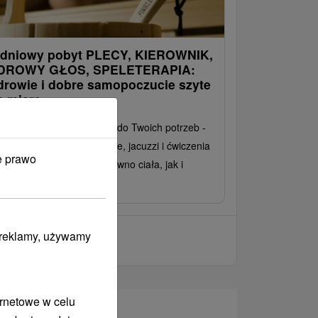
-dniowy pobyt PLECY, KIEROWNIK,
DROWY GŁOS, SPELETERAPIA:
drowie i dobre samopoczucie szyte
a miarę
bierz pobyt dostosowany do Twoich potrzeb -
dywidualne zabiegi, masaże, jacuzzi i ćwiczenia
e prawo
pomogą regenerację zarówno ciała, jak i
ysłu.
i reklamy, używamy
ernetowe w celu