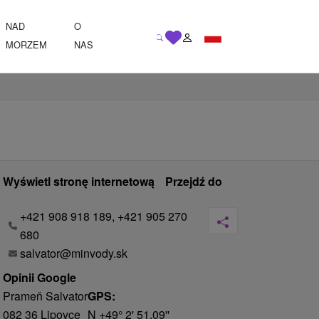
NAD
O
MORZEM
NAS
Wyświetl stronę internetową
Przejdź do
+421 908 918 189, +421 905 270
680
salvator@minvody.sk
Opinii Google
Prameň Salvator
GPS:
082 36 Lipovce
N +49° 2' 51.09''