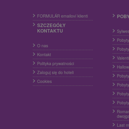
FORMULÁR emailoví klienti
POB
SZCZEGÓŁY
KONTAKTU
Sylwes
Pobyty
O nas
Pobyty
Kontakt
Valent
Polityka prywatności
Hallow
Zaloguj się do hoteli
Pobyty
Cookies
Pobyty
Pobyty
Pobyty
Roman
dwojg
Last m