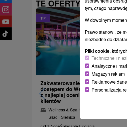
usprawnienia obsług
TE OFERTY MOGĄ PAŃ
tym, czego naprawdę
TIP
W dowolnym momencie
Prawo stanowi, że m
niezbędne do działan
Pliki cookie, któr
Techniczne i niez
485,30
od
Analityczne i mar
/noc/os
Magazyn reklam
Reklamowe dane
Zakwaterowanie z obiadokolacją i
dostępem do Wellness i Spa: Jede
Personalizacja r
z najlepiej ocenianych hoteli przez
klientów
Wellness & Spa Hotel Kaskady
★
★
★
★
Sliač - Sielnica
Od 1 Noce
Śniadanie I Kolacja