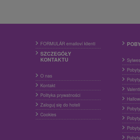
FORMULÁR emailoví klienti
POB
SZCZEGÓŁY
KONTAKTU
Sylwes
Pobyty
O nas
Pobyty
Kontakt
Valent
Polityka prywatności
Hallow
Zaloguj się do hoteli
Pobyty
Cookies
Pobyty
Pobyty
Pobyty