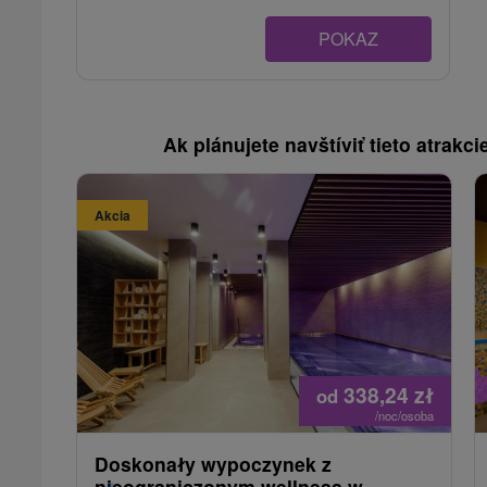
POKAZ
Ak plánujete navštíviť tieto atrakcie
Akcia
338,24
zł
od
/noc/osoba
Doskonały wypoczynek z
nieograniczonym wellness w