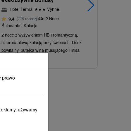
Szczawn
Hotel Termál
★
★
★
Vyhne
Hotel 
Od 2 Noce
9,4
(775 recenzji)
9,4
(775
Śniadanie I Kolacja
Śniadanie I
2 noce z wyżywieniem HB i romantyczną,
Pobyt od ni
czterodaniową kolacją przy świecach. Drink
Drink powita
powitalny, butelka wina musującego i misa
wellness. W
owoców, 1x...
minutowy...
e prawo
iadaní atrakcií
i reklamy, używamy