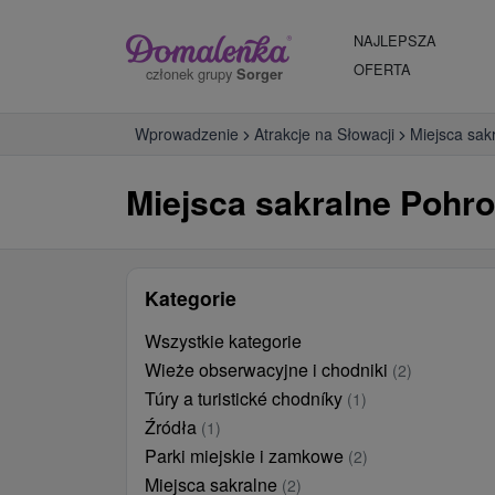
NAJLEPSZA
OFERTA
członek grupy
Sorger
Wprowadzenie
Atrakcje na Słowacji
Miejsca sak
Miejsca sakralne Pohr
Kategorie
Wszystkie kategorie
Wieże obserwacyjne i chodniki
(2)
Túry a turistické chodníky
(1)
Źródła
(1)
Parki miejskie i zamkowe
(2)
Miejsca sakralne
(2)