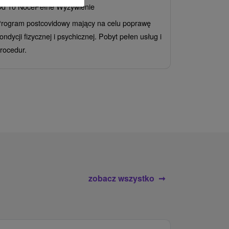
d 10 Noce
Pełne Wyżywienie
Grand 
rogram postcovidowy mający na celu poprawę
Od 2 Noce
A
ondycji fizycznej i psychicznej. Pobyt pełen usług i
Ciesz się z
rocedur.
wrażeń poby
atrakcje wod
zobacz wszystko