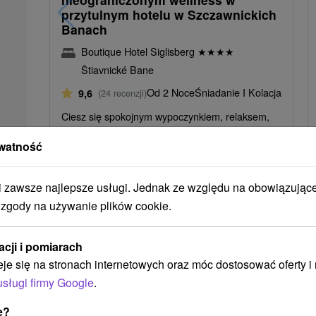
przytulnym hotelu w Szczawnickich
Banach
Boutique Hotel Siglisberg
★
★
★
★
Štiavnické Bane
Od 2 Noce
Śniadanie I Kolacja
9,6
(24 recenzji)
Ciesz się spokojnym wypoczynkiem, relaksem,
wysoką jakością usług i komfortem, które
watność
sprawią, że każdy dzień Twojego urlopu będzie
przyjemniejszy.
zawsze najlepsze usługi. Jednak ze względu na obowiązując
 zgody na używanie plików cookie.
➝ Pokračovať v prehl
acji i pomiarach
eje się na stronach internetowych oraz móc dostosować oferty 
usługi firmy Google
.
e?