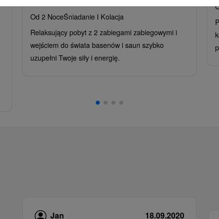
Hotel Flóra
★
★
★
Trenczańskie Teplice
O
Od 2 Noce
Śniadanie I Kolacja
P
Relaksujący pobyt z 2 zabiegami zabiegowymi i
k
wejściem do świata basenów i saun szybko
p
uzupełni Twoje siły i energię.
Jan
18.09.2020