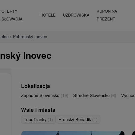
OFERTY
KUPON NA
HOTELE
UZDROWISKA
SŁOWACJA
PREZENT
ralne
Pohronský Inovec
onský Inovec
Lokalizacja
Západné Slovensko
(19)
Stredné Slovensko
(6)
Východ
Wsie i miasta
Topoľčianky
(1)
Hronský Beňadik
(1)