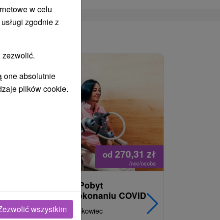
ernetowe w celu
 usługi zgodnie z
WANY
 zezwolić.
ą one absolutnie
dzaje plików cookie.
270,31
zł
od
/noc/osoba
Powrót do energii : Pobyt
Najlepiej
regeneracyjny po pokonaniu COVID
najpopul
korzystn
Zezwolić wszystkim
Uzdrowisko Nowy Smokowiec
INCLUSI