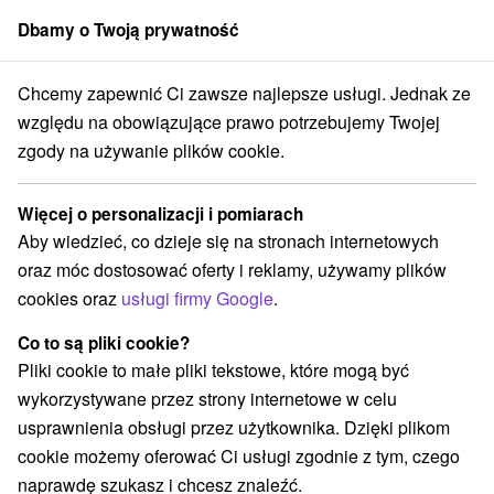
Dbamy o Twoją prywatność
członek grupy
Sorger
Chcemy zapewnić Ci zawsze najlepsze usługi. Jednak ze
skobystrický kraj
Banská Bystrica
SAFARI PARK Banská Bystrica
względu na obowiązujące prawo potrzebujemy Twojej
zgody na używanie plików cookie.
SAFARI PARK Banská Bystrica
Więcej o personalizacji i pomiarach
Wyświetl stronę internetową
Przejdź do
Aby wiedzieć, co dzieje się na stronach internetowych
oraz móc dostosować oferty i reklamy, używamy plików
cookies oraz
usługi firmy Google
.
+421 908 677 780
safaripark.dic@gmail.com
Co to są pliki cookie?
Facebook
Pliki cookie to małe pliki tekstowe, które mogą być
wykorzystywane przez strony internetowe w celu
Opinii Google
usprawnienia obsługi przez użytkownika. Dzięki plikom
Lazovná 64
GPS:
cookie możemy oferować Ci usługi zgodnie z tym, czego
974 01 Banská Bystrica
N +48° 59' 56.05''
naprawdę szukasz i chcesz znaleźć.
E +21° 16' 7.23''