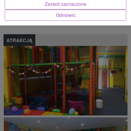
Zezwól zaznaczone
Znalazłeś błąd lub chcesz polecić nam nową atrakcję
Odmówić
Zgłoś błąd
ATRAKCJĄ