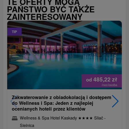
TE OFERTY MOGĄ
PAŃSTWO BYĆ TAKŻE
ZAINTERESOWANY
TIP
485,22
zł
od
/noc/osoba
Zakwaterowanie z obiadokolacją i dostępem
do Wellness i Spa: Jeden z najlepiej
ocenianych hoteli przez klientów
Wellness & Spa Hotel Kaskady
★
★
★
★
Sliač -
Sielnica