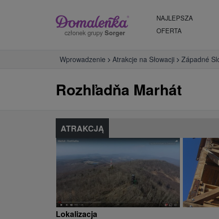
NAJLEPSZA
OFERTA
członek grupy
Sorger
Wprowadzenie
Atrakcje na Słowacji
Západné Sl
Rozhľadňa Marhát
ATRAKCJĄ
Lokalizacja