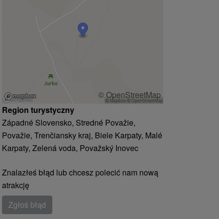
© OpenStreetMap
Region turystyczny
Západné Slovensko, Stredné Považie,
Považie, Trenčiansky kraj, Biele Karpaty, Malé
Karpaty, Zelená voda, Považský Inovec
Znalazłeś błąd lub chcesz polecić nam nową
atrakcję
Zgłoś błąd