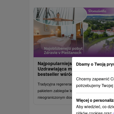
Najpopularniejszy pobyt Zdrowie:
Dbamy o Twoją pry
Uzdrawiająca moc Pieszczan,
bestseller wśród pobytów
Chcemy zapewnić Ci 
Tradycyjna regeneracja z konsultacją lekarską,
potrzebujemy Twojej
pakietem zabiegów leczniczych i
nieograniczonym dostępem do basenów.
Więcej o personaliz
Aby wiedzieć, co dzi
plików cookies oraz