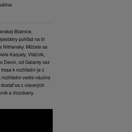
Hubina
anskej Blatnice.
estátny pohľad na tri
a Nitriansky. Môžete sa
ele Karpaty, Vtáčnik,
o Devín, od Galanty cez
rasa k rozhľadni je z
 k rozhľadni vedie náučný
 dostať sa z viacerých
ovník a Vozokany.