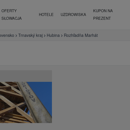
OFERTY
KUPON NA
HOTELE
UZDROWISKA
SŁOWACJA
PREZENT
ovensko
Trnavský kraj
Hubina
Rozhľadňa Marhát