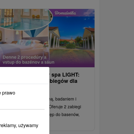
ezstresowy pobyt w spa LIGHT:
elikatny program zabiegów dla
apracowanych osób
e prawo
byt leczniczy z kuracją pitną, badaniem i
dywidualnym programem. Oferuje 2 zabiegi
iennie oraz bezpłatny dostęp do basenów,
un i siłowni.
i reklamy, używamy