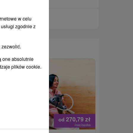
ernetowe w celu
 usługi zgodnie z
 zezwolić.
WANY
ą one absolutnie
dzaje plików cookie.
270,79
zł
od
/noc/osoba