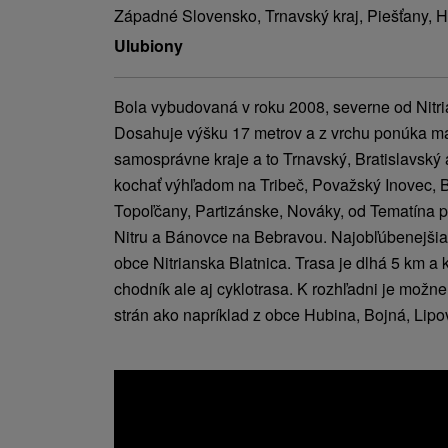
Západné Slovensko, Trnavský kraj, Piešťany, 
Ulubiony
Bola vybudovaná v roku 2008, severne od Nitri
Dosahuje výšku 17 metrov a z vrchu ponúka maj
samosprávne kraje a to Trnavský, Bratislavský 
kochať výhľadom na Tribeč, Považský Inovec, Bi
Topoľčany, Partizánske, Nováky, od Tematína p
Nitru a Bánovce na Bebravou. Najobľúbenejšia t
obce Nitrianska Blatnica. Trasa je dlhá 5 km a
chodník ale aj cyklotrasa. K rozhľadni je možne
strán ako napríklad z obce Hubina, Bojná, Lip