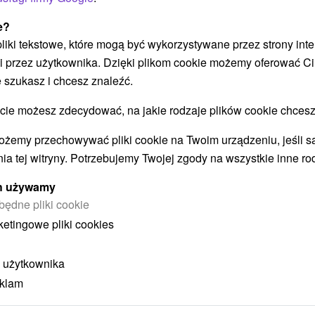
e?
 pliki tekstowe, które mogą być wykorzystywane przez strony int
Załaduj więcej
i przez użytkownika. Dzięki plikom cookie możemy oferować Ci
 szukasz i chcesz znaleźć.
 możesz zdecydować, na jakie rodzaje plików cookie chcesz
STWO BYĆ TAKŻE ZAINTERESO
ożemy przechowywać pliki cookie na Twoim urządzeniu, jeśli s
ia tej witryny. Potrzebujemy Twojej zgody na wszystkie inne ro
ych używamy
będne pliki cookie
ketingowe pliki cookies
 użytkownika
zł
405,43
zł
od
eklam
oba
/noc/osoba