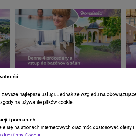
Intensywny pobyt uzdrowiskowy
B
watność
odpowiedni przy problemach z
D
przewlekłymi chorobami narządu
z
zawsze najlepsze usługi. Jednak ze względu na obowiązując
ruchu
Po
 zgody na używanie plików cookie.
Pobyt leczniczy obejmuje kurację pitną, badanie
in
lekarskie, 4 zabiegi na noc oraz nieograniczony
dz
acji i pomiarach
dostęp do basenów, saun i hotelowego centrum
sa
eje się na stronach internetowych oraz móc dostosować oferty 
fitness.
usługi firmy Google
.