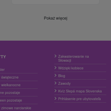
Pokaż więcej
YTY
Zakwaterowanie na
Słowacji
Wdzięki kobiece
ter
Blog
 świąteczne
Zawody
 wielkanocne
Kvíz Slepá mapa Slovenska
ine pozostaje
Prihlásenie pre ubytovateľa
een pozostaje
 zimowe narciarskie