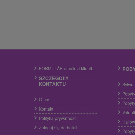
FORMULÁR emailoví klienti
POB
SZCZEGÓŁY
KONTAKTU
Sylwes
Pobyty
O nas
Pobyty
Kontakt
Valent
Polityka prywatności
Hallow
Zaloguj się do hoteli
Pobyty