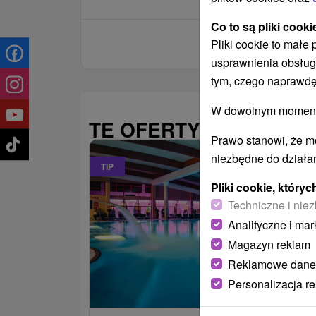
Co to są pliki cooki
Pliki cookie to małe
usprawnienia obsług
tym, czego naprawdę
W dowolnym momencie
TE OFERTY MOGĄ PAŃ
Prawo stanowi, że m
niezbędne do działan
TIP
Pliki cookie, któr
Techniczne i niez
Analityczne i mar
Magazyn reklam
Reklamowe dane
486,09
od
Personalizacja r
/noc/os