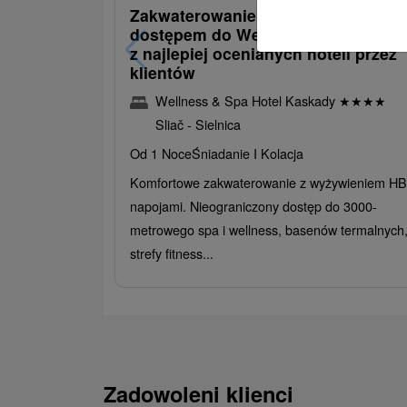
Zakwaterowanie z obiadokolacją i
dostępem do Wellness i Spa: Jede
z najlepiej ocenianych hoteli przez
klientów
Wellness & Spa Hotel Kaskady
★
★
★
★
Sliač - Sielnica
Od 1 Noce
Śniadanie I Kolacja
Komfortowe zakwaterowanie z wyżywieniem HB 
napojami. Nieograniczony dostęp do 3000-
metrowego spa i wellness, basenów termalnych
strefy fitness...
Zadowoleni klienci