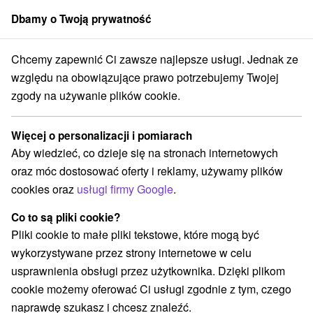
Dbamy o Twoją prywatność
członek grupy
Sorger
Chcemy zapewnić Ci zawsze najlepsze usługi. Jednak ze
ýchodné Slovensko
Prešovský kraj
Vysoké Tatry
Dumna tarcza
względu na obowiązujące prawo potrzebujemy Twojej
zgody na używanie plików cookie.
Dumna tarcza
Więcej o personalizacji i pomiarach
Wyświetl stronę internetową
Przejdź do
Aby wiedzieć, co dzieje się na stronach internetowych
oraz móc dostosować oferty i reklamy, używamy plików
Opinii Google
cookies oraz
usługi firmy Google
.
059 60 Vysoké Tatry
GPS:
N +49° 11' 50.58''
Co to są pliki cookie?
E +20° 12' 28.72''
Pliki cookie to małe pliki tekstowe, które mogą być
wykorzystywane przez strony internetowe w celu
usprawnienia obsługi przez użytkownika. Dzięki plikom
cookie możemy oferować Ci usługi zgodnie z tym, czego
naprawdę szukasz i chcesz znaleźć.