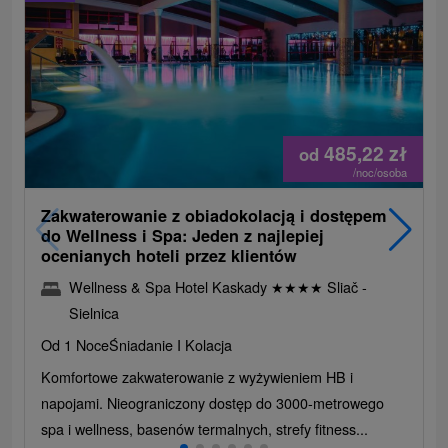
485,22
zł
od
/noc/osoba
Zakwaterowanie z obiadokolacją i dostępem
do Wellness i Spa: Jeden z najlepiej
ocenianych hoteli przez klientów
Wellness & Spa Hotel Kaskady
★
★
★
★
Sliač -
Sielnica
Od 1 Noce
Śniadanie I Kolacja
Komfortowe zakwaterowanie z wyżywieniem HB i
napojami. Nieograniczony dostęp do 3000-metrowego
spa i wellness, basenów termalnych, strefy fitness...