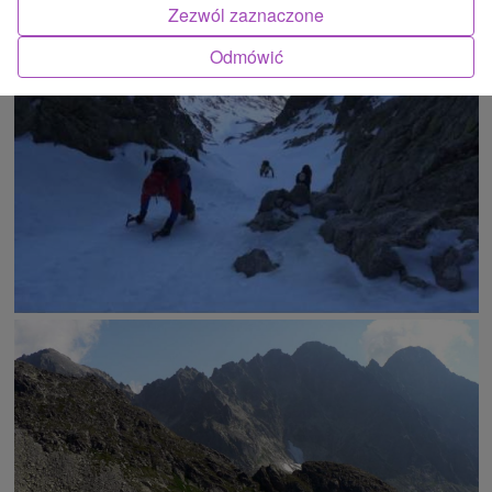
Zezwól zaznaczone
ATRAKCJĄ
Odmówić