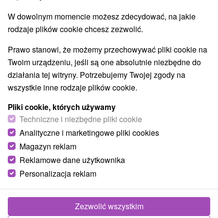
W dowolnym momencie możesz zdecydować, na jakie
rodzaje plików cookie chcesz zezwolić.
Prawo stanowi, że możemy przechowywać pliki cookie na
Twoim urządzeniu, jeśli są one absolutnie niezbędne do
działania tej witryny. Potrzebujemy Twojej zgody na
wszystkie inne rodzaje plików cookie.
Pliki cookie, których używamy
© OpenStreetMap
Techniczne i niezbędne pliki cookie
Region turystyczny
Analityczne i marketingowe pliki cookies
Vysoké Tatry, v Tatrách, Východné Slovensko, Prešovský
Magazyn reklam
kraj
Reklamowe dane użytkownika
Personalizacja reklam
Znalazłeś błąd lub chcesz polecić nam nową atrakcję
Zgłoś błąd
Zezwolić wszystkim