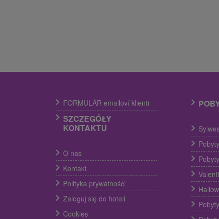
FORMULÁR emailoví klienti
POB
SZCZEGÓŁY
KONTAKTU
Sylwes
Pobyty
O nas
Pobyty
Kontakt
Valent
Polityka prywatności
Hallow
Zaloguj się do hoteli
Pobyty
Cookies