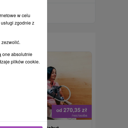
ernetowe w celu
 usługi zgodnie z
 zezwolić.
WANY
ą one absolutnie
dzaje plików cookie.
270,35
zł
od
/noc/osoba
owrót do energii : Pobyt
Najlepiej 