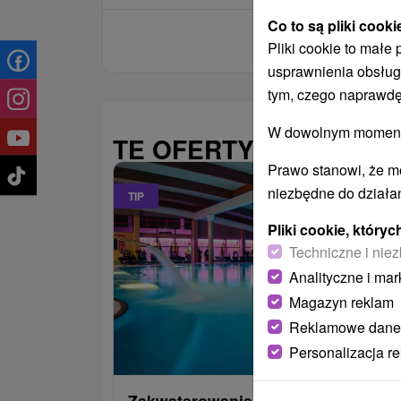
Co to są pliki cooki
Pliki cookie to małe
usprawnienia obsług
tym, czego naprawdę
W dowolnym momencie
TE OFERTY MOGĄ PAŃ
Prawo stanowi, że m
niezbędne do działan
TIP
Pliki cookie, któr
Techniczne i niez
Analityczne i mar
Magazyn reklam
Reklamowe dane
485,30
od
Personalizacja r
/noc/os
Zakwaterowanie z obiadokolacją i