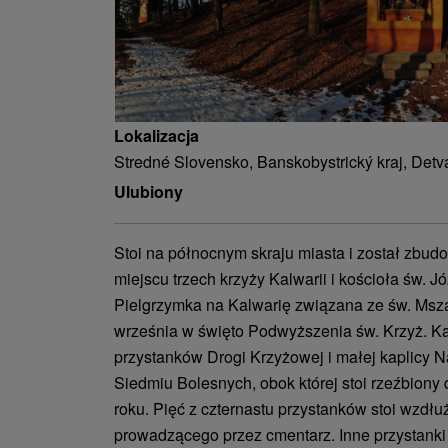
Lokalizacja
Stredné Slovensko, Banskobystrický kraj, Detv
Ulubiony
Stoi na północnym skraju miasta i został zbu
miejscu trzech krzyży Kalwarii i kościoła św. J
Pielgrzymka na Kalwarię związana ze św. Msza
września w święto Podwyższenia św. Krzyż. Ka
przystanków Drogi Krzyżowej i małej kaplicy N
Siedmiu Bolesnych, obok której stoi rzeźbiony
roku. Pięć z czternastu przystanków stoi wzdłu
prowadzącego przez cmentarz. Inne przystank