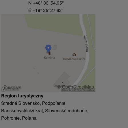
N +48° 33' 54.95''
E +19° 25' 27.62''
© OpenStreetMap
Region turystyczny
Stredné Slovensko, Podpoľanie,
Banskobystrický kraj, Slovenské rudohorie,
Pohronie, Poľana