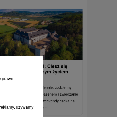
ato w zamku w pełni: Ciesz się
ieczorami na tętniącym życiem
ziedzińcu
e prawo
byt z dwoma posiłkami dziennie, codzienny
stęp do strefy wellness z basenem i zwiedzanie
mku z przewodnikiem. W weekendy czeka na
i reklamy, używamy
ństwa program z sokolnikami.