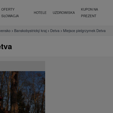
OFERTY
KUPON NA
HOTELE
UZDROWISKA
SŁOWACJA
PREZENT
vensko
Banskobystrický kraj
Detva
Miejsce pielgrzymek Detva
etva