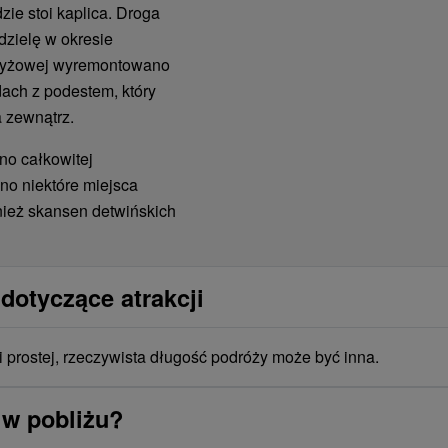
zie stoi kaplica. Droga
dzielę w okresie
Krzyżowej wyremontowano
dach z podestem, który
a zewnątrz.
no całkowitej
no niektóre miejsca
nież skansen detwińskich
dotyczące atrakcji
i prostej, rzeczywista długość podróży może być inna.
 w pobliżu?