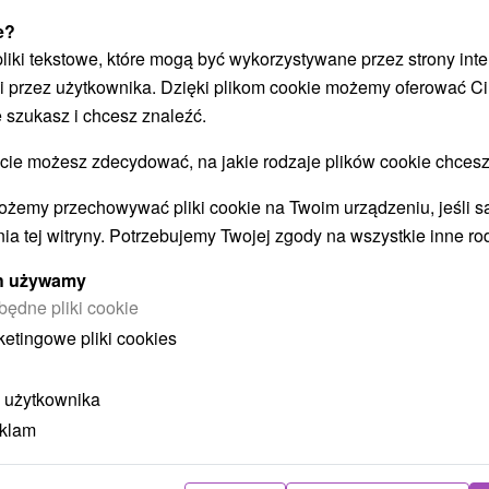
e?
Załaduj więcej
 pliki tekstowe, które mogą być wykorzystywane przez strony int
i przez użytkownika. Dzięki plikom cookie możemy oferować Ci
 szukasz i chcesz znaleźć.
 możesz zdecydować, na jakie rodzaje plików cookie chcesz
STWO BYĆ TAKŻE ZAINTERESO
ożemy przechowywać pliki cookie na Twoim urządzeniu, jeśli s
ia tej witryny. Potrzebujemy Twojej zgody na wszystkie inne ro
ych używamy
będne pliki cookie
ketingowe pliki cookies
 użytkownika
zł
404,77
zł
od
eklam
oba
/noc/osoba
Intensywny pobyt MINI RELAX:
P