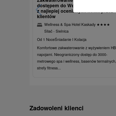
dostępem do Wellness i Spa: Jede
z najlepiej ocenianych hoteli przez
klientów
Wellness & Spa Hotel Kaskady
★
★
★
★
Sliač - Sielnica
Od 1 Noce
Śniadanie I Kolacja
Komfortowe zakwaterowanie z wyżywieniem HB 
napojami. Nieograniczony dostęp do 3000-
metrowego spa i wellness, basenów termalnych
strefy fitness...
Zadowoleni klienci