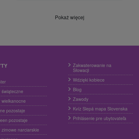
Pokaż więcej
YTY
Zakwaterowanie na
Słowacji
Wdzięki kobiece
ter
Blog
 świąteczne
Zawody
 wielkanocne
Kvíz Slepá mapa Slovenska
ine pozostaje
Prihlásenie pre ubytovateľa
een pozostaje
 zimowe narciarskie