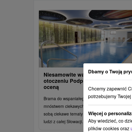
Dbamy o Twoją pry
Niesamowite wakacje w pięknym
otoczeniu Podpoľan z doskonałą
oceną
Chcemy zapewnić Ci 
potrzebujemy Twojej
Brama do wspaniałego świata Podpoľanii z
mnóstwem ciekawych wydarzeń, które niosą ze
Więcej o personaliz
sobą ciekawe tematy i gromadzą wspaniałych
Aby wiedzieć, co dzi
ludzi z całej Słowacji.
plików cookies oraz