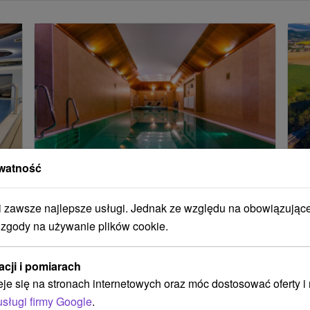
watność
Bajka o zamku dla rodzin: Dzieci
L
poniżej 12 lat CAŁKOWICIE ZA
w
DARMO !
d
zawsze najlepsze usługi. Jednak ze względu na obowiązując
 zgody na używanie plików cookie.
Królewski relaks w zabytkowych komnatach,
Po
podczas gdy Twoje dzieci będą mogły pobyć tu
do
acji i pomiarach
bezpłatnie. Poczuj połączenie historii, wellness i
za
eje się na stronach internetowych oraz móc dostosować oferty 
magicznej atmosfery na dziedzińcu.
Pa
usługi firmy Google
.