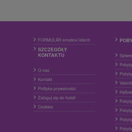
FORMULÁR emailoví klienti
POB
SZCZEGÓŁY
KONTAKTU
Sylwes
Pobyty
O nas
Pobyty
Kontakt
Valent
Polityka prywatności
Hallow
Zaloguj się do hoteli
Pobyty
Cookies
Pobyty
Pobyty
Pobyty