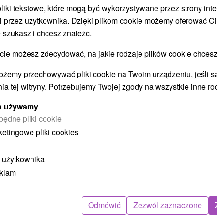
 pliki tekstowe, które mogą być wykorzystywane przez strony int
i przez użytkownika. Dzięki plikom cookie możemy oferować Ci
 szukasz i chcesz znaleźć.
STWO BYĆ TAKŻE ZAINTERESO
 możesz zdecydować, na jakie rodzaje plików cookie chcesz
ożemy przechowywać pliki cookie na Twoim urządzeniu, jeśli s
ia tej witryny. Potrzebujemy Twojej zgody na wszystkie inne ro
ych używamy
będne pliki cookie
ketingowe pliki cookies
ł
404,70
zł
od
 użytkownika
ba
/noc/osoba
eklam
Intensywny pobyt MINI RELAX:
z
Szybka i skuteczna ucieczka od
stresu
Odmówić
Zezwól zaznaczone
Hotel Flóra
★
★
★
Trenczańskie Teplice