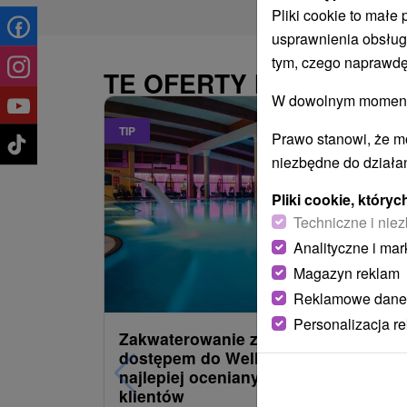
Pliki cookie to małe
usprawnienia obsług
tym, czego naprawdę
TE OFERTY MOGĄ PAŃ
W dowolnym momencie
TIP
Prawo stanowi, że m
niezbędne do działan
Pliki cookie, któr
Techniczne i niez
Analityczne i mar
Magazyn reklam
485,22
z
od
Reklamowe dane
/noc/oso
Personalizacja r
Zakwaterowanie z obiadokolacją i
dostępem do Wellness i Spa: Jeden 
najlepiej ocenianych hoteli przez
klientów