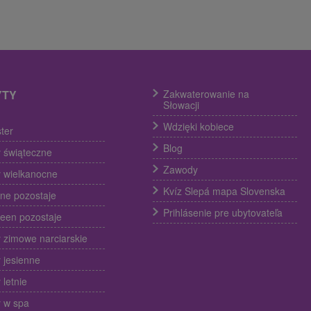
YTY
Zakwaterowanie na
Słowacji
Wdzięki kobiece
ter
Blog
 świąteczne
Zawody
 wielkanocne
Kvíz Slepá mapa Slovenska
ine pozostaje
Prihlásenie pre ubytovateľa
een pozostaje
 zimowe narciarskie
 jesienne
 letnie
 w spa