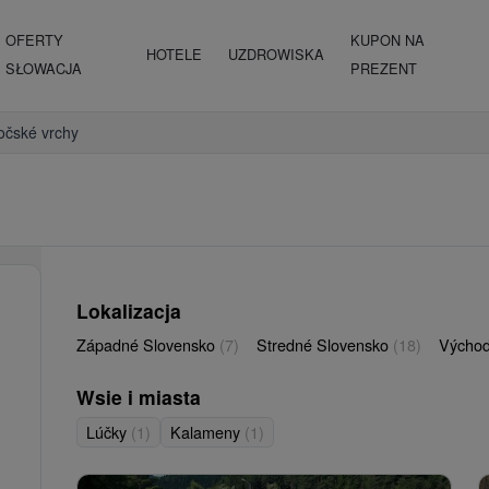
OFERTY
KUPON NA
HOTELE
UZDROWISKA
SŁOWACJA
PREZENT
očské vrchy
Lokalizacja
Západné Slovensko
(7)
Stredné Slovensko
(18)
Východ
Wsie i miasta
Lúčky
(1)
Kalameny
(1)