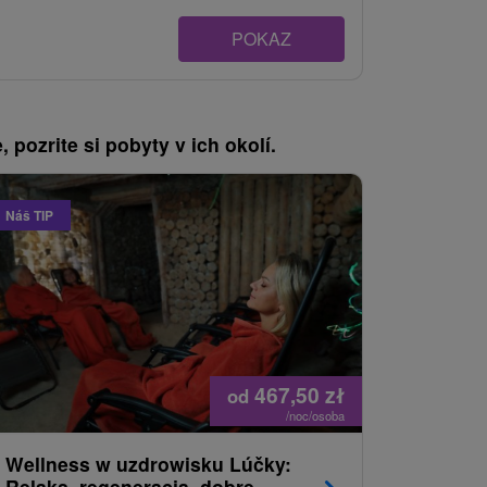
POKAZ
, pozrite si pobyty v ich okolí.
Náš TIP
467,50
zł
od
/noc/osoba
Wellness w uzdrowisku Lúčky:
Weekendo
Relaks, regeneracja, dobre
zapraco