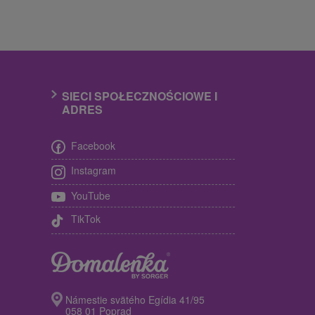
SIECI SPOŁECZNOŚCIOWE I
ADRES
Facebook
Instagram
YouTube
TikTok
Námestie svätého Egídia 41/95
058 01 Poprad