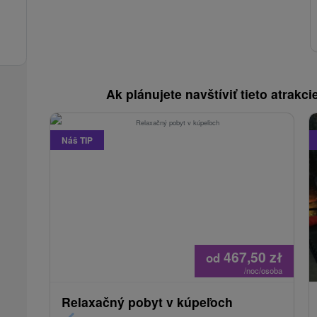
Ak plánujete navštíviť tieto atrakcie
Náš TIP
467,50
zł
od
/noc/osoba
Relaxačný pobyt v kúpeľoch