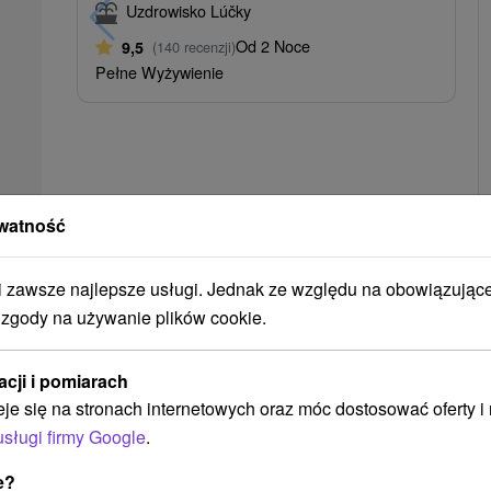
Uzdrowisko Lúčky
Od 2 Noce
9,5
(140 recenzji)
Pełne Wyżywienie
watność
zawsze najlepsze usługi. Jednak ze względu na obowiązując
 zgody na używanie plików cookie.
➝ Pokračovať v prehl
acji i pomiarach
eje się na stronach internetowych oraz móc dostosować oferty 
usługi firmy Google
.
e?