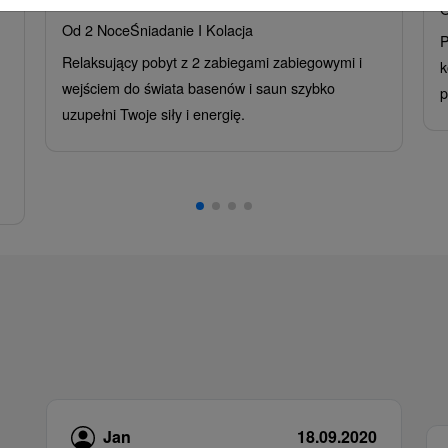
O
Od 2 Noce
Śniadanie I Kolacja
P
Relaksujący pobyt z 2 zabiegami zabiegowymi i
k
wejściem do świata basenów i saun szybko
p
uzupełni Twoje siły i energię.
Jan
18.09.2020