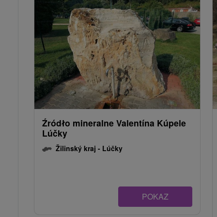
Źródło mineralne Valentína Kúpele
Lúčky
Žilinský kraj -
Lúčky
POKAZ