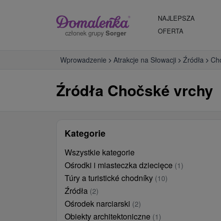
NAJLEPSZA
OFERTA
członek grupy
Sorger
Wprowadzenie
Atrakcje na Słowacji
Źródła
Ch
Źródła Chočské vrchy
Kategorie
Wszystkie kategorie
Ośrodki i miasteczka dziecięce
(1)
Túry a turistické chodníky
(10)
Źródła
(2)
Ośrodek narciarski
(2)
Obiekty architektoniczne
(1)