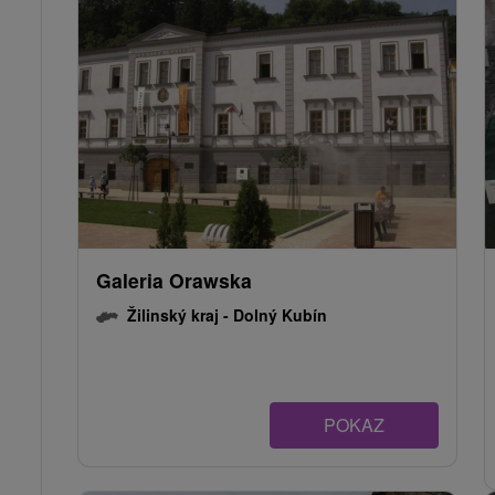
Galeria Orawska
Žilinský kraj -
Dolný Kubín
POKAZ