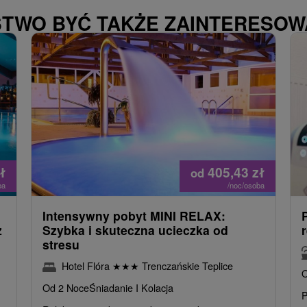
STWO BYĆ TAKŻE ZAINTERESO
ł
405,43
zł
od
ba
/noc/osoba
Intensywny pobyt MINI RELAX:
z
Szybka i skuteczna ucieczka od
stresu
Hotel Flóra
★
★
★
Trenczańskie Teplice
O
Od 2 Noce
Śniadanie I Kolacja
P