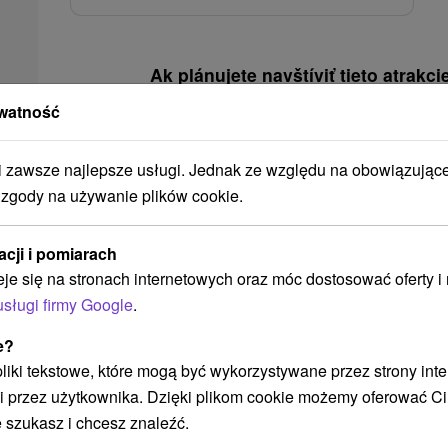
Ak plánujete navštíviť tieto atrakcie
watność
Náš TIP
zawsze najlepsze usługi. Jednak ze względu na obowiązując
 zgody na używanie plików cookie.
acji i pomiarach
eje się na stronach internetowych oraz móc dostosować oferty 
468,33
zł
usługi firmy Google
.
od
/noc/osoba
e?
Relaxačný pobyt v kúpeľoch
 pliki tekstowe, które mogą być wykorzystywane przez strony int
i przez użytkownika. Dzięki plikom cookie możemy oferować Ci
Uzdrowisko Lúčky
 szukasz i chcesz znaleźć.
Od 2 Noce
9,5
(140 recenzji)