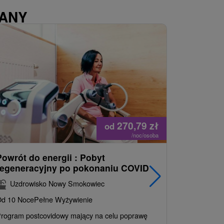
WANY
270,79
zł
od
/noc/osoba
Powrót do energii : Pobyt
Najlepiej
regeneracyjny po pokonaniu COVID
najpopul
korzystn
Uzdrowisko Nowy Smokowiec
INCLUSI
d 10 Noce
Pełne Wyżywienie
Grand 
rogram postcovidowy mający na celu poprawę
Od 2 Noce
A