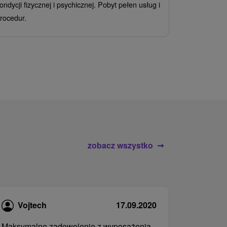
ondycji fizycznej i psychicznej. Pobyt pełen usług i
Ciesz się z
rocedur.
wrażeń poby
atrakcje wod
zobacz wszystko
Vojtech
17.09.2020
Maksymalne zadowolenie z wyposażenia