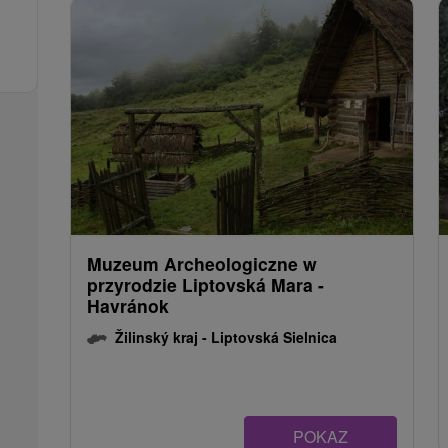
Muzeum Archeologiczne w
przyrodzie Liptovská Mara -
Havránok
Žilinský kraj -
Liptovská Sielnica
POKAZ