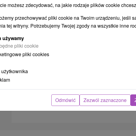
Pełne Wyżywienie
 możesz zdecydować, na jakie rodzaje plików cookie chcesz
ożemy przechowywać pliki cookie na Twoim urządzeniu, jeśli s
ia tej witryny. Potrzebujemy Twojej zgody na wszystkie inne ro
ych używamy
będne pliki cookie
ketingowe pliki cookies
 użytkownika
eklam
➝ Pokračovať v prehl
Odmówić
Zezwól zaznaczone