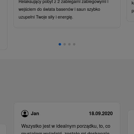
Relaksujący pobyt z 2 zabiegami zabiegowymi i
k
wejściem do świata basenów i saun szybko
p
uzupełni Twoje siły i energię.
Jan
18.09.2020
Wszystko jest w idealnym porządku, to, co
musiałem wyjaśnić, zostało mi doskonale