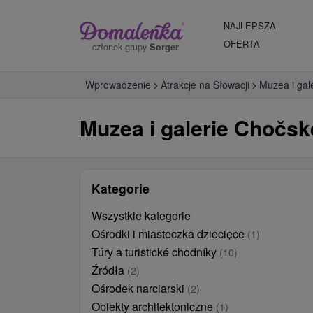
NAJLEPSZA
OFERTA
członek grupy
Sorger
Wprowadzenie
Atrakcje na Słowacji
Muzea i gal
Muzea i galerie Chočsk
Kategorie
Wszystkie kategorie
Ośrodki i miasteczka dziecięce
(1)
Túry a turistické chodníky
(10)
Źródła
(2)
Ośrodek narciarski
(2)
Obiekty architektoniczne
(1)