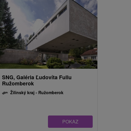
SNG, Galéria Ľudovíta Fullu
Ružomberok
Žilinský kraj -
Ružomberok
POKAZ