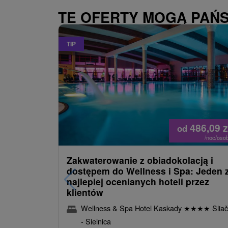
TE OFERTY MOGĄ PAŃ
TIP
486,09
z
od
/noc/oso
Zakwaterowanie z obiadokolacją i
dostępem do Wellness i Spa: Jeden 
najlepiej ocenianych hoteli przez
klientów
Wellness & Spa Hotel Kaskady
★
★
★
★
Sliač
- Sielnica