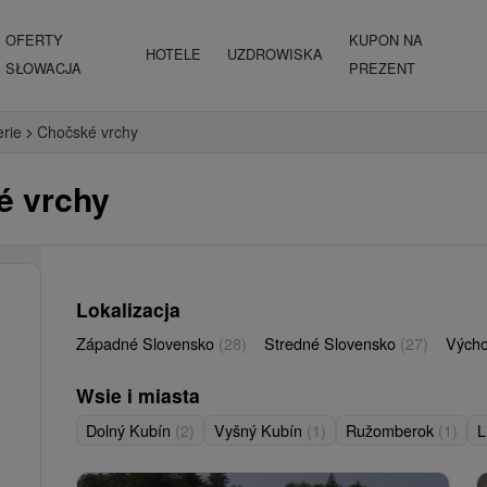
OFERTY
KUPON NA
HOTELE
UZDROWISKA
SŁOWACJA
PREZENT
erie
Chočské vrchy
é vrchy
Lokalizacja
Západné Slovensko
(28)
Stredné Slovensko
(27)
Vých
Wsie i miasta
Dolný Kubín
(2)
Vyšný Kubín
(1)
Ružomberok
(1)
L