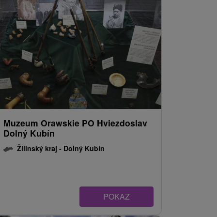
Muzeum Orawskie PO Hviezdoslav
Dolný Kubín
Žilinský kraj -
Dolný Kubín
POKAZ