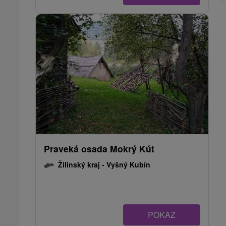
Praveká osada Mokrý Kút
Žilinský kraj -
Vyšný Kubín
POKAZ