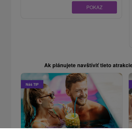
POKAZ
Ak plánujete navštíviť tieto atrakcie
Náš TIP