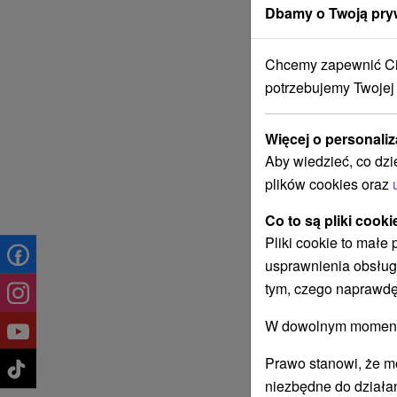
Dbamy o Twoją pry
Chcemy zapewnić Ci 
potrzebujemy Twojej
Więcej o personaliz
Aby wiedzieć, co dzi
plików cookies oraz
Co to są pliki cooki
Pliki cookie to małe
usprawnienia obsług
tym, czego naprawdę
W dowolnym momencie
Prawo stanowi, że m
niezbędne do działan