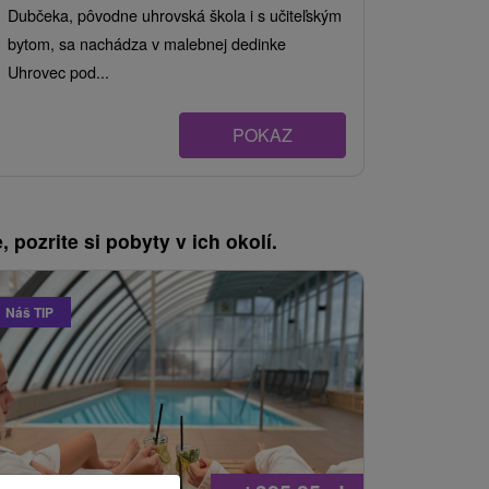
Dubčeka, pôvodne uhrovská škola i s učiteľským
bytom, sa nachádza v malebnej dedinke
Uhrovec pod...
POKAZ
, pozrite si pobyty v ich okolí.
Náš TIP