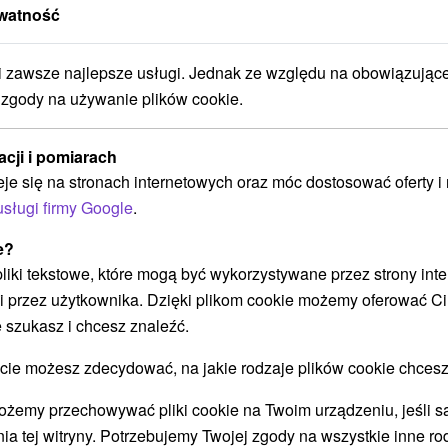
371,47
zł
od
watność
/noc/osoba
Pieszczany latem tańsze niż
zawsze najlepsze usługi. Jednak ze względu na obowiązując
kiedykolwiek: Pływanie, przeżycia i
 zgody na używanie plików cookie.
letni relaks bez granic
Hotel Magnólia
★
★
★
★
Pieszczany
acji i pomiarach
Od 2 Noce
8,6
(165 recenzji)
eje się na stronach internetowych oraz móc dostosować oferty 
Śniadanie I Kolacja
usługi firmy Google
.
Klimatyzowane pokoje, wellness, masaż, wstęp
e?
na basen Eva, wycieczki łodzią i letnie grille.
 pliki tekstowe, które mogą być wykorzystywane przez strony int
i przez użytkownika. Dzięki plikom cookie możemy oferować Ci
 szukasz i chcesz znaleźć.
 możesz zdecydować, na jakie rodzaje plików cookie chcesz
➝ Pokračovať v prehl
ożemy przechowywać pliki cookie na Twoim urządzeniu, jeśli s
ia tej witryny. Potrzebujemy Twojej zgody na wszystkie inne ro