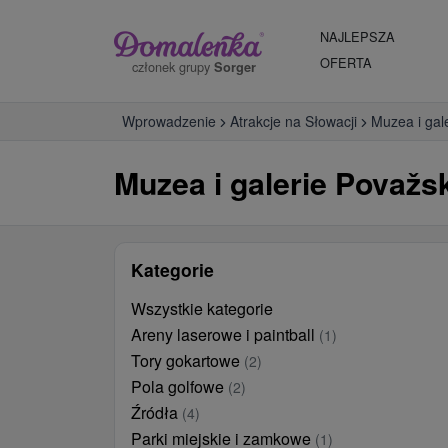
NAJLEPSZA
OFERTA
członek grupy
Sorger
Wprowadzenie
Atrakcje na Słowacji
Muzea i gal
Muzea i galerie Považs
Kategorie
Wszystkie kategorie
Areny laserowe i paintball
(1)
Tory gokartowe
(2)
Pola golfowe
(2)
Źródła
(4)
Parki miejskie i zamkowe
(1)