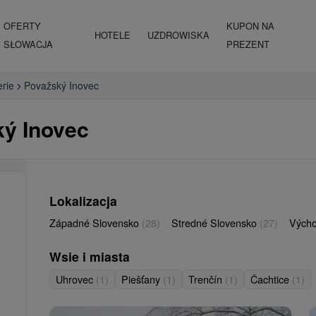
OFERTY
KUPON NA
HOTELE
UZDROWISKA
SŁOWACJA
PREZENT
erie
Považský Inovec
ký Inovec
Lokalizacja
Západné Slovensko
(28)
Stredné Slovensko
(27)
Vých
Wsie i miasta
Uhrovec
(1)
Piešťany
(1)
Trenčín
(1)
Čachtice
(1)