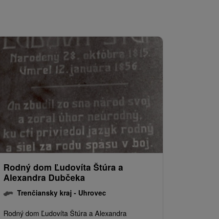
Rodný dom Ľudovíta Štúra a
Alexandra Dubčeka
Trenčiansky kraj -
Uhrovec
Rodný dom Ľudovíta Štúra a Alexandra