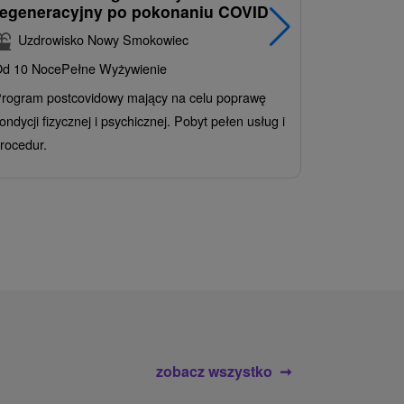
regeneracyjny po pokonaniu COVID
najpopul
korzystn
Uzdrowisko Nowy Smokowiec
INCLUSI
d 10 Noce
Pełne Wyżywienie
Grand 
rogram postcovidowy mający na celu poprawę
Od 2 Noce
A
ondycji fizycznej i psychicznej. Pobyt pełen usług i
Ciesz się z
rocedur.
wrażeń poby
atrakcje wod
zobacz wszystko