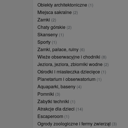
Obiekty architektoniczne
(1)
Miejsca sakralne
(2)
Zamki
(2)
Chaty górskie
(2)
Skanseny
(1)
Sporty
(1)
Zamki, pałace, ruiny
(6)
Wieże obserwacyjne i chodniki
(8)
Jeziora, jeziora, zbiorniki wodne
(2)
Ośrodki i miasteczka dziecięce
(1)
Planetarium i obserwatorium
(1)
Aquaparki, baseny
(4)
Pomniki
(3)
Zabytki techniki
(1)
Atrakcje dla dzieci
(14)
Escaperoom
(1)
Ogrody zoologiczne i fermy zwierząt
(3)