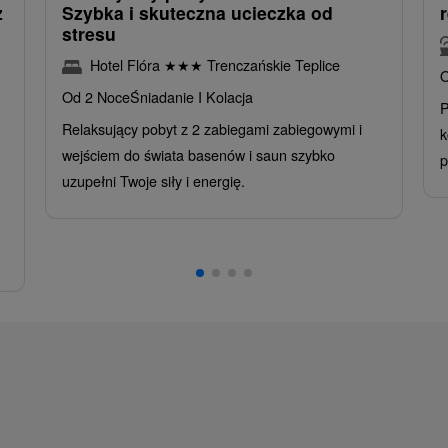
z
Szybka i skuteczna ucieczka od
stresu
Hotel Flóra
★
★
★
Trenczańskie Teplice
O
Od 2 Noce
Śniadanie I Kolacja
P
Relaksujący pobyt z 2 zabiegami zabiegowymi i
k
wejściem do świata basenów i saun szybko
p
uzupełni Twoje siły i energię.