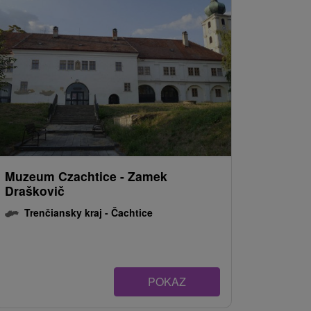
Muzeum Czachtice - Zamek
Draškovič
Trenčiansky kraj -
Čachtice
POKAZ