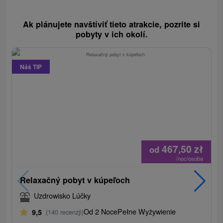
Ak plánujete navštíviť tieto atrakcie, pozrite si
pobyty v ich okolí.
Náš TIP
467,50
zł
od
/noc/osoba
Relaxačný pobyt v kúpeľoch
Uzdrowisko Lúčky
Od 2 Noce
Pełne Wyżywienie
9,5
(140 recenzji)