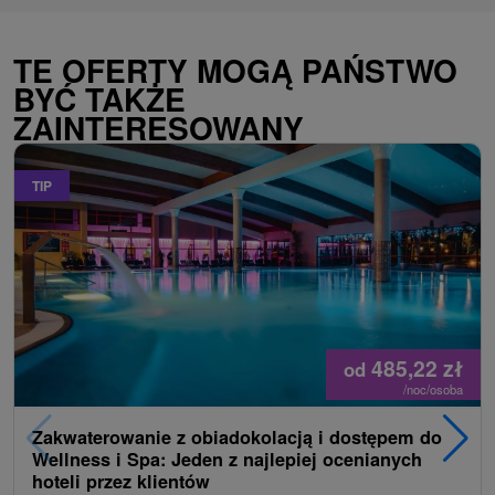
TE OFERTY MOGĄ PAŃSTWO
BYĆ TAKŻE
ZAINTERESOWANY
TIP
485,22
zł
od
/noc/osoba
Zakwaterowanie z obiadokolacją i dostępem do
Wellness i Spa: Jeden z najlepiej ocenianych
hoteli przez klientów