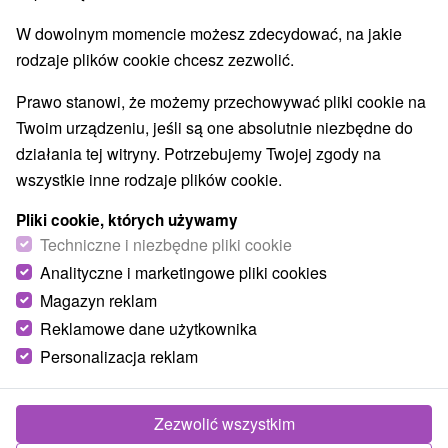
Kościoły drewniane
Wodospady
(3)
(2)
W dowolnym momencie możesz zdecydować, na jakie
Zabytki techniki
Atrakcje dla dzieci
Tarcze
(4)
(9)
(9)
rodzaje plików cookie chcesz zezwolić.
Escaperoom
Muzea i galerie
(1)
(6)
Atrakcje turystyczne
Atrakcje z adrenaliną
(2)
(3)
Prawo stanowi, że możemy przechowywać pliki cookie na
Kolejki linowe
Jaskinie
(2)
(1)
Twoim urządzeniu, jeśli są one absolutnie niezbędne do
działania tej witryny. Potrzebujemy Twojej zgody na
Wsie i miasta
wszystkie inne rodzaje plików cookie.
Dolný Kubín
(2)
Zuberec
(1)
Pliki cookie, których używamy
Techniczne i niezbędne pliki cookie
Analityczne i marketingowe pliki cookies
Magazyn reklam
Reklamowe dane użytkownika
Personalizacja reklam
Zezwolić wszystkim