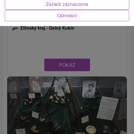
Zezwól zaznaczone
Odmówić
Galeria Orawska
Žilinský kraj -
Dolný Kubín
POKAZ