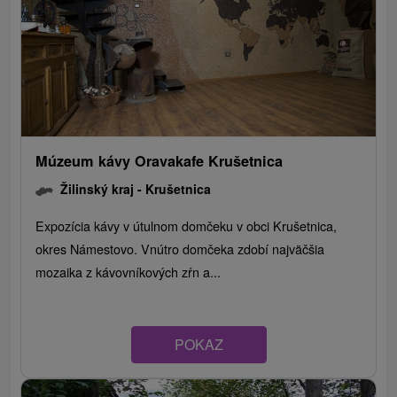
Múzeum kávy Oravakafe Krušetnica
Žilinský kraj -
Krušetnica
Expozícia kávy v útulnom domčeku v obci Krušetnica,
okres Námestovo. Vnútro domčeka zdobí najväčšia
mozaika z kávovníkových zŕn a...
POKAZ