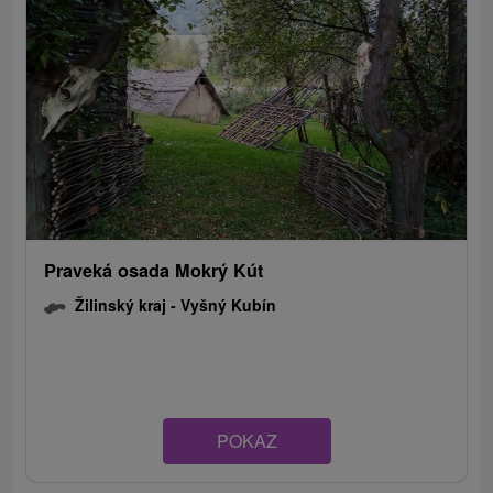
Praveká osada Mokrý Kút
Žilinský kraj -
Vyšný Kubín
POKAZ