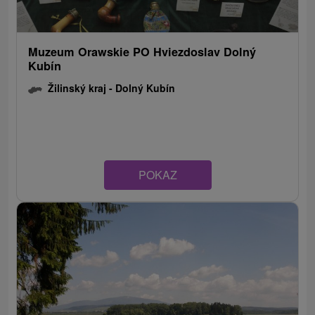
Muzeum Orawskie PO Hviezdoslav Dolný
Kubín
Žilinský kraj -
Dolný Kubín
POKAZ