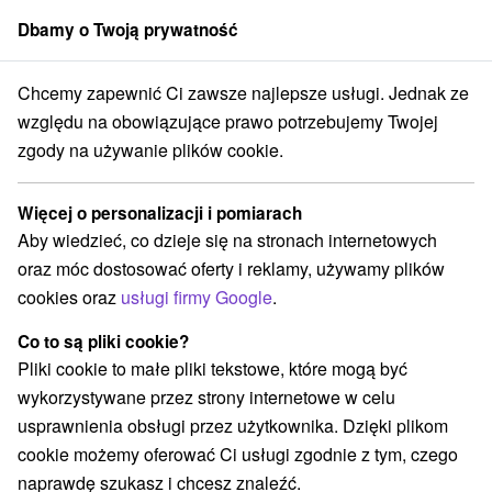
Dbamy o Twoją prywatność
członek grupy
Sorger
Chcemy zapewnić Ci zawsze najlepsze usługi. Jednak ze
Atrakcje na Słowacji
Muzea i galerie
Orawa
względu na obowiązujące prawo potrzebujemy Twojej
zgody na używanie plików cookie.
Muzea i galerie Orawa
Więcej o personalizacji i pomiarach
Kategorie
Aby wiedzieć, co dzieje się na stronach internetowych
oraz móc dostosować oferty i reklamy, używamy plików
Wszystkie kategorie
Aquaparki, baseny
(3)
cookies oraz
usługi firmy Google
.
Túry a turistické chodníky
Ośrodek narciarski
(3)
(4)
Obiekty architektoniczne
Miejsca sakralne
(1)
(1)
Co to są pliki cookie?
Zamki
Chaty górskie
Skanseny
Sporty
(1)
(3)
(3)
(2)
Pliki cookie to małe pliki tekstowe, które mogą być
Loty widokowe i rejsy wycieczkowe
(1)
wykorzystywane przez strony internetowe w celu
Zamki, pałace, ruiny
(2)
usprawnienia obsługi przez użytkownika. Dzięki plikom
Wieże obserwacyjne i chodniki
(5)
cookie możemy oferować Ci usługi zgodnie z tym, czego
Jeziora, jeziora, zbiorniki wodne
(3)
naprawdę szukasz i chcesz znaleźć.